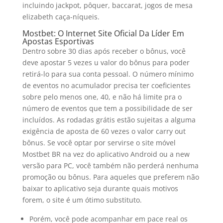
incluindo jackpot, pôquer, baccarat, jogos de mesa
elizabeth caça-níqueis.
Mostbet: O Internet Site Oficial Da Líder Em
Apostas Esportivas
Dentro sobre 30 dias após receber o bônus, você
deve apostar 5 vezes u valor do bônus para poder
retirá-lo para sua conta pessoal. O número mínimo
de eventos no acumulador precisa ter coeficientes
sobre pelo menos one, 40, e não há limite pra o
número de eventos que tem a possibilidade de ser
incluídos. As rodadas grátis estão sujeitas a alguma
exigência de aposta de 60 vezes o valor carry out
bônus. Se você optar por servirse o site móvel
Mostbet BR na vez do aplicativo Android ou a new
versão para PC, você também não perderá nenhuma
promoção ou bônus. Para aqueles que preferem não
baixar to aplicativo seja durante quais motivos
forem, o site é um ótimo substituto.
Porém, você pode acompanhar em pace real os