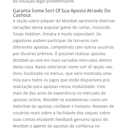
da situação legal predominante.
Garanta Some Sort Of Sua Aposta Através Do
Cashout
A seção sobre pôquer da Mostbet apresenta diversas
variações desse popular game de cartas, incluindo
Texas Hold’em, Omaha e muito cependant. Os
jogadores podem participar de torneios com
diferentes apostas, competindo com outros usuários
por illustres prêmios. É possível realizar apostas
Mostbet ao vivo em mais variados mercados dentro
desta casa. Basta selecionar some sort of opção «Ao
Vivo» localizada no menus, que será mostrada uma
lista para todos os jogos que estão disponíveis pra
realização para apostas nessa modalidade. Com
mais de dez anos de experiência no mercado de
apostas online, MostBet se estabeleceu como um
detective de apostas confiável e honesto. Reviews de
usuários reais sobre a facilidade dos saques sobre
suas contas elizabeth feedback genuíno spass do
Mostbet o agente de apostas de confiança no