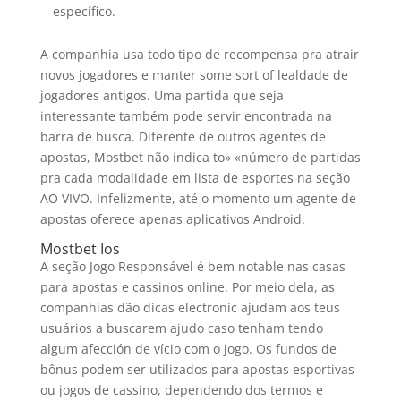
específico.
A companhia usa todo tipo de recompensa pra atrair
novos jogadores e manter some sort of lealdade de
jogadores antigos. Uma partida que seja
interessante também pode servir encontrada na
barra de busca. Diferente de outros agentes de
apostas, Mostbet não indica to» «número de partidas
pra cada modalidade em lista de esportes na seção
AO VIVO. Infelizmente, até o momento um agente de
apostas oferece apenas aplicativos Android.
Mostbet Ios
A seção Jogo Responsável é bem notable nas casas
para apostas e cassinos online. Por meio dela, as
companhias dão dicas electronic ajudam aos teus
usuários a buscarem ajudo caso tenham tendo
algum afección de vício com o jogo. Os fundos de
bônus podem ser utilizados para apostas esportivas
ou jogos de cassino, dependendo dos termos e