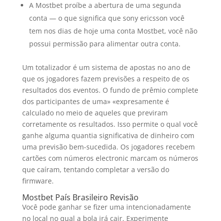
A Mostbet proíbe a abertura de uma segunda
conta — o que significa que sony ericsson você
tem nos dias de hoje uma conta Mostbet, você não
possui permissão para alimentar outra conta.
Um totalizador é um sistema de apostas no ano de
que os jogadores fazem previsões a respeito de os
resultados dos eventos. O fundo de prêmio complete
dos participantes de uma» «expresamente é
calculado no meio de aqueles que previram
corretamente os resultados. Isso permite o qual você
ganhe alguma quantia significativa de dinheiro com
uma previsão bem-sucedida. Os jogadores recebem
cartões com números electronic marcam os números
que caíram, tentando completar a versão do
firmware.
Mostbet País Brasileiro Revisão
Você pode ganhar se fizer uma intencionadamente
no local no qual a bola irá cair. Experimente