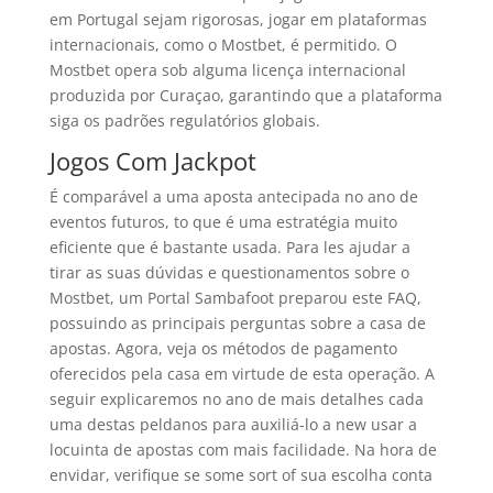
em Portugal sejam rigorosas, jogar em plataformas
internacionais, como o Mostbet, é permitido. O
Mostbet opera sob alguma licença internacional
produzida por Curaçao, garantindo que a plataforma
siga os padrões regulatórios globais.
Jogos Com Jackpot
É comparável a uma aposta antecipada no ano de
eventos futuros, to que é uma estratégia muito
eficiente que é bastante usada. Para les ajudar a
tirar as suas dúvidas e questionamentos sobre o
Mostbet, um Portal Sambafoot preparou este FAQ,
possuindo as principais perguntas sobre a casa de
apostas. Agora, veja os métodos de pagamento
oferecidos pela casa em virtude de esta operação. A
seguir explicaremos no ano de mais detalhes cada
uma destas peldanos para auxiliá-lo a new usar a
locuinta de apostas com mais facilidade. Na hora de
envidar, verifique se some sort of sua escolha conta