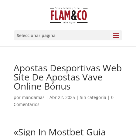
Seleccionar página
Apostas Desportivas Web
Site De Apostas Vave
Online Bónus
por
mandamas
|
Abr 22, 2025
|
Sin categoría
|
0
Comentarios
«Sign In Mostbet Guia