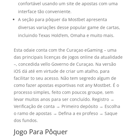
confortável usando um site de apostas com uma
interface tão conveniente.
A seção para pôquer da Mostbet apresenta
diversas variações desse popular game de cartas,
incluindo Texas Hold’em, Omaha e muito mais.
Esta odaie conta com the Curaçao eGaming – uma
das principais licenças de jogos online da atualidade
–, concedida vello Governo de Curaçao. Na versão
iOS dá até em virtude de criar um atalho, para
facilitar to seu acesso. Não tem segredo algum de
como fazer apostas esportivas not any Mostbet. É o
processo simples, feito com poucos groupe, sem
levar muitos anos para ser concluído. Registro →
Verificação de conta → Primeiro depósito → Escolha
o ramo de apostas → Defina a ex profeso → Saque
dos fundos.
Jogo Para Pôquer