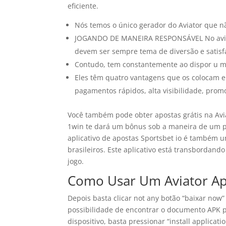
eficiente.
Nós temos o único gerador do Aviator que n
JOGANDO DE MANEIRA RESPONSÁVEL No aviator.
devem ser sempre tema de diversão e satisf
Contudo, tem constantemente ao dispor u mé
Eles têm quatro vantagens que os colocam ent
pagamentos rápidos, alta visibilidade, promo
Você também pode obter apostas grátis na Avi
1win te dará um bônus sob a maneira de um p
aplicativo de apostas Sportsbet io é também 
brasileiros. Este aplicativo está transbordan
jogo.
Como Usar Um Aviator A
Depois basta clicar not any botão “baixar now
possibilidade de encontrar o documento APK pa
dispositivo, basta pressionar “install applica