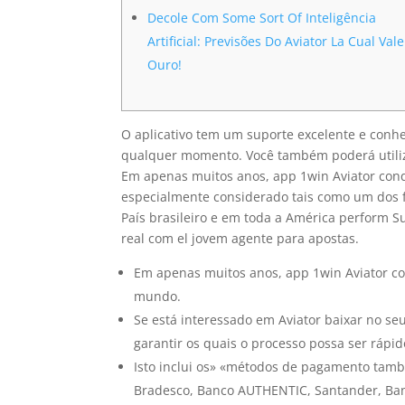
Decole Com Some Sort Of Inteligência
Artificial: Previsões Do Aviator La Cual Val
Ouro!
O aplicativo tem um suporte excelente e conhe
qualquer momento. Você também poderá utiliz
Em apenas muitos anos, app 1win Aviator conq
especialmente considerado tais como um dos fo
País brasileiro e em toda a América perform S
real com el jovem agente para apostas.
Em apenas muitos anos, app 1win Aviator co
mundo.
Se está interessado em Aviator baixar no seu
garantir os quais o processo possa ser rápi
Isto inclui os» «métodos de pagamento tamb
Bradesco, Banco AUTHENTIC, Santander, Ban