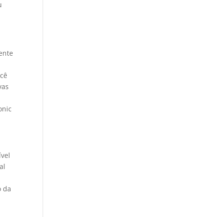
u
mente
ocê
vas
onic
ível
al
,
o da