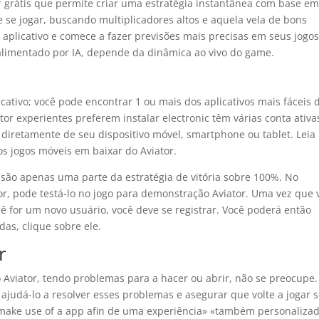
r grátis que permite criar uma estratégia instantânea com base e
 se jogar, buscando multiplicadores altos e aquela vela de bons
 aplicativo e comece a fazer previsões mais precisas em seus jogos
 alimentado por IA, depende da dinâmica ao vivo do game.
icativo; você pode encontrar 1 ou mais dos aplicativos mais fáceis 
or experientes preferem instalar electronic têm várias conta ativ
 diretamente de seu dispositivo móvel, smartphone ou tablet. Leia
os jogos móveis em baixar do Aviator.
 são apenas uma parte da estratégia de vitória sobre 100%. No
or, pode testá-lo no jogo para demonstração Aviator. Uma vez que 
ocê for um novo usuário, você deve se registrar. Você poderá então
das, clique sobre ele.
r
 Aviator, tendo problemas para a hacer ou abrir, não se preocupe.
judá-lo a resolver esses problemas e asegurar que volte a jogar 
r make use of a app afin de uma experiência» «também personaliza