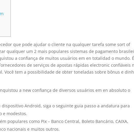
em
cedor que pode ajudar o cliente na qualquer tarefa some sort of
ar qualquer um 2 mais populares sistemas de pagamento brasilei
uistou a confiança de muitos usuários em en totalidad o mundo. 
rnecedores de serviços de apostas rápidas electronic confiáveis 
ul. Você tem a possibilidade de obter toneladas sobre bônus e dinh
nquistou a new confiança de diversos usuários em en absoluto o
 dispositivo Android, siga o seguinte guia passo a andatura para
do e modestos.
ém populares como Pix – Banco Central, Boleto Bancário, CAIXA,
co nacionais e muitos outros.