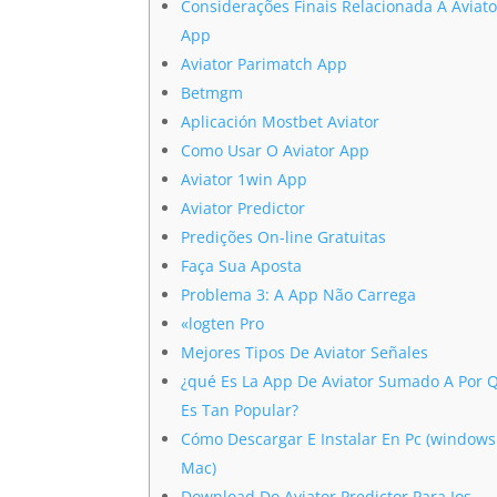
Considerações Finais Relacionada A Aviato
App
Aviator Parimatch App
Betmgm
Aplicación Mostbet Aviator
Como Usar O Aviator App
Aviator 1win App
Aviator Predictor
Predições On-line Gratuitas
Faça Sua Aposta
Problema 3: A App Não Carrega
«logten Pro
Mejores Tipos De Aviator Señales
¿qué Es La App De Aviator Sumado A Por 
Es Tan Popular?
Cómo Descargar E Instalar En Pc (windows
Mac)
Download Do Aviator Predictor Para Ios