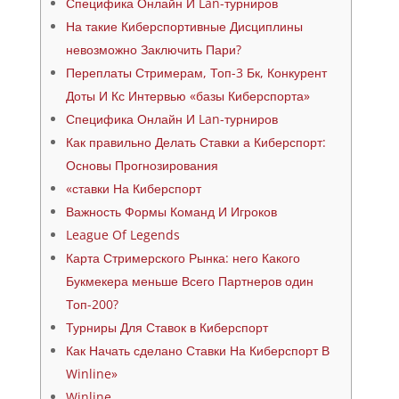
Специфика Онлайн И Lan-турниров
На такие Киберспортивные Дисциплины
невозможно Заключить Пари?
Переплаты Стримерам, Топ-3 Бк, Конкурент
Доты И Кс Интервью «базы Киберспорта»
Специфика Онлайн И Lan-турниров
Как правильно Делать Ставки а Киберспорт:
Основы Прогнозирования
«ставки На Киберспорт
Важность Формы Команд И Игроков
League Of Legends
Карта Стримерского Рынка: него Какого
Букмекера меньше Всего Партнеров один
Топ-200?
Турниры Для Ставок в Киберспорт
Как Начать сделано Ставки На Киберспорт В
Winline»
Winline