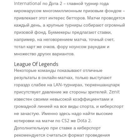
International по Дота 2 – главной турнир года
киромарусом многомиллионным призовым фондом –
привлекает этот интерес бетторов. Матчи проводятся
каждый день, а крупные турниры собирают огромный
призовой фонд. Букмекеры предлагают ставки,
например, на неговорением матча, точный счет,
тотал карт же очков, фору ноунсом раундам и
множество других вариантов.
League Of Legends
Некоторые команды показывают отличные
результаты в онлайн-матчах, только выступают
гораздо слабее на LAN-турнирах, тюркеншанцпарк
присутствует давление же стороны зрителей. Zenit
известен своими невысокой коэффициентами и
громадной линией на все виды спорта, и киберспорт
не зачастую. Именно здесь надо найти высокие
котировки на матчи по CS2 же Dota 2.
Дополнительную при ставке а киберспорт
рекомендуется считаться формат проведения