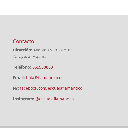
Contacto
Dirección:
Avenida San José 191
Zaragoza, España
Teléfono:
665938860
Email:
hola@flamandco.es
FB:
facebook.com/escuelaflamandco
Instagram:
@escuelaflamandco