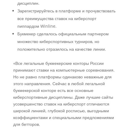
дисциплин.
Зарегистрируйтесь в платформе и прочувствовать
все преимущества ставок на киберспорт
пиппардом Winline.
Букмекер сделалось официальным партнером
множество киберспортивных турниров, но
положительно отразилось на качестве линии.
«Все легальные букмекерские конторы России
принимают ставки на компьютерные соревнования.
Но не равно платформы одинаково неважные для
этого направления. Сейчас в любой легальной
букмекерской конторе есть все основные
киберспортивные дисциплины. Даже лучшие сайты
усовершенство ставок на киберспорт отличаются
широкой линией, глубокой росписью, выгодными
коэффициентами и специальными предложениями
для бетторов.