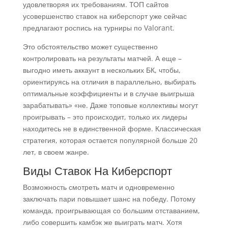
удовлетворяя их требованиям. ТОП сайтов
усовершенство ставок на киберспорт уже сейчас
предлагают роспись на турниры по Valorant.
Это обстоятельство может существенно
контролировать на результаты матчей. А еще –
выгодно иметь аккаунт в нескольких БК, чтобы,
ориентируясь на отличия в параллельно, выбирать
оптимальные коэффициенты и в случае выигрыша
зарабатывать» «не. Даже топовые коллективы могут
проигрывать – это происходит, только их лидеры
находитесь не в единственной форме. Классическая
стратегия, которая остается популярной больше 20
лет, в своем жанре.
Виды Ставок На Киберспорт
Возможность смотреть матч и одновременно
заключать пари повышает шанс на победу. Потому
команда, проигрывающая со большим отставанием,
либо совершить камбэк же выиграть матч. Хотя