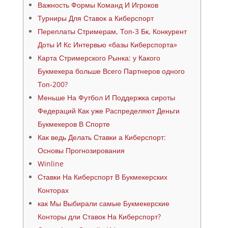
Важность Формы Команд И Игроков
Турниры Для Ставок а Киберспорт
Переплаты Стримерам, Топ-3 Бк, Конкурент
Доты И Кс Интервью «базы Киберспорта»
Карта Стримерского Рынка: у Какого
Букмекера больше Всего Партнеров одного
Топ-200?
Меньше На Футбол И Поддержка сироты
Федераций Как уже Распределяют Деньги
Букмекеров В Спорте
Как ведь Делать Ставки а Киберспорт:
Основы Прогнозирования
Winline
Ставки На Киберспорт В Букмекерских
Конторах
как Мы Выбирали самые Букмекерские
Конторы дли Ставок На Киберспорт?