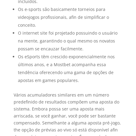
incluídos.
Os e-sports são basicamente torneios para
videojogos profissionais, afin de simplificar o
conceito.
O internet site foi projetado possuindo o usuário
na mente, garantindo o qual mesmo os novatos
possam se encauzar facilmente.
Os eSports têm crescido exponencialmente nos
últimos anos, e a Mostbet acompanha essa
tendência oferecendo uma gama de opções de
apostas em games populares.
Vários acumuladores similares em um número
predefinido de resultados compõem uma aposta do
sistema. Embora possa ser uma aposta mais
arriscada, se você ganhar, você pode ser bastante
compensado. Semelhante a alguma aposta pré-jogo,
the opção de prévias ao vivo só está disponível afin