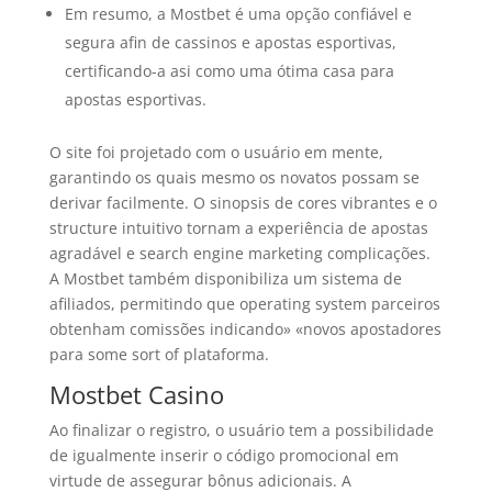
Em resumo, a Mostbet é uma opção confiável e
segura afin de cassinos e apostas esportivas,
certificando-a asi como uma ótima casa para
apostas esportivas.
O site foi projetado com o usuário em mente,
garantindo os quais mesmo os novatos possam se
derivar facilmente. O sinopsis de cores vibrantes e o
structure intuitivo tornam a experiência de apostas
agradável e search engine marketing complicações.
A Mostbet também disponibiliza um sistema de
afiliados, permitindo que operating system parceiros
obtenham comissões indicando» «novos apostadores
para some sort of plataforma.
Mostbet Casino
Ao finalizar o registro, o usuário tem a possibilidade
de igualmente inserir o código promocional em
virtude de assegurar bônus adicionais. A