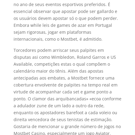
no ano de seus eventos esportivos preferidos. É
essencial observar que apostar pode ser gallardo e
os usuários devem apostar só o que podem perder.
Embora while leis de games de azar em Portugal
sejam rigorosas, jogar em plataformas
internacionais, como o Mostbet, é admitido.
Torcedores podem arriscar seus palpites em
disputas asi como Wimbledon, Roland Garros e US
Available, competições estas o qual compõem o
calendário maior do tênis. Além das apostas
antecipadas aos embates, a Mostbet fornece uma
cobertura envolvente de palpites na tempo real em
virtude de acompanhar cada set e game ponto a
ponto. O clamor das arquibancadas» «ecoa conforme
a adulador zune de um lado a outro da rede,
enquanto os apostadores barefoot a cada voleio ou
direita vencedora de seus tenistas de estimação.
Gostaria de mencionar u grande número de jogos no
Mostbet Casino, especialmente um jogo Aviator.