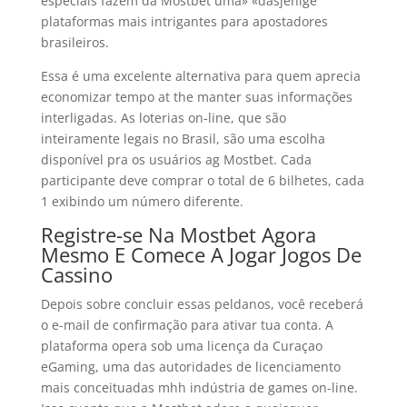
especiais fazem da Mostbet uma» «dasjenige
plataformas mais intrigantes para apostadores
brasileiros.
Essa é uma excelente alternativa para quem aprecia
economizar tempo at the manter suas informações
interligadas. As loterias on-line, que são
inteiramente legais no Brasil, são uma escolha
disponível pra os usuários ag Mostbet. Cada
participante deve comprar o total de 6 bilhetes, cada
1 exibindo um número diferente.
Registre-se Na Mostbet Agora
Mesmo E Comece A Jogar Jogos De
Cassino
Depois sobre concluir essas peldanos, você receberá
o e-mail de confirmação para ativar tua conta. A
plataforma opera sob uma licença da Curaçao
eGaming, uma das autoridades de licenciamento
mais conceituadas mhh indústria de games on-line.