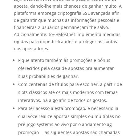
aposta, dando-lhe mais chances de ganhar muito. A
plataforma emprega criptografia SSL avançada afin
de garantir que muchas as informações pessoais e
financeiras 2 usuários permaneçam the salvo.
Adicionalmente, to» «Mostbet implementa medidas
rígidas para impedir fraudes e proteger as contas
dos apostadores.
Fique atento também às promoções e bônus
oferecidos pela casa de apostas pra aumentar
suas probabilities de ganhar.
Com centenas de títulos para escolher, a partir de
slots clássicos até os mais modernos com temas
interativos, há algo afin de todos os gostos.
Para ter acesso a esta promoção, é necessário la
cual você realize apostas simples ou múltiplas no
pré-jogo systems ao vivo por o andamento ag
promoção – las siguientes apostas são chamadas