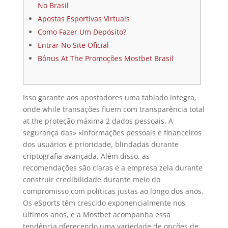
No Brasil
Apostas Esportivas Virtuais
Como Fazer Um Depósito?
Entrar No Site Oficial
Bônus At The Promoções Mostbet Brasil
Isso garante aos apostadores uma tablado íntegra,
onde while transações fluem com transparência total
at the proteção máxima 2 dados pessoais. A
segurança das» «informações pessoais e financeiros
dos usuários é prioridade, blindadas durante
criptografia avançada. Além disso, as
recomendações são claras e a empresa zela durante
construir credibilidade durante meio do
compromisso com políticas justas ao longo dos anos.
Os eSports têm crescido exponencialmente nos
últimos anos, e a Mostbet acompanha essa
tendência oferecendo uma variedade de opções de