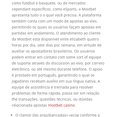
como futebol e basquete, ou de mercados
cependant específicos, como eSports, a Mostbet
apresenta tudo o o qual você precisa. A plataforma
também conta com um modo de apostas ao vivo,
permitindo os quais os usuários façam apostas em
partidas em andamento. O atendimento ao cliente
da Mostbet está disponível vinte elizabeth quatro
horas por dia, sete dias por semana, em virtude de
auxiliar os apostadores brasileiros. Os usuários
podem entrar em contato com some sort of equipe
de suporte através do discussion ao vivo, por correio
eletrônico, ou até mesmo durante telefone. O apoio
é prestado em português, garantindo o qual os
jogadores recebam auxílio em sua língua nativa. A
equipe de assistência é treinada para resolver
problemas de forma rápida, possa ser em relação
the transações, questões técnicas, ou dúvidas
relacionada apostas
mostbet casino
.
O clamor das arquibancadas» «ecoa conforme a