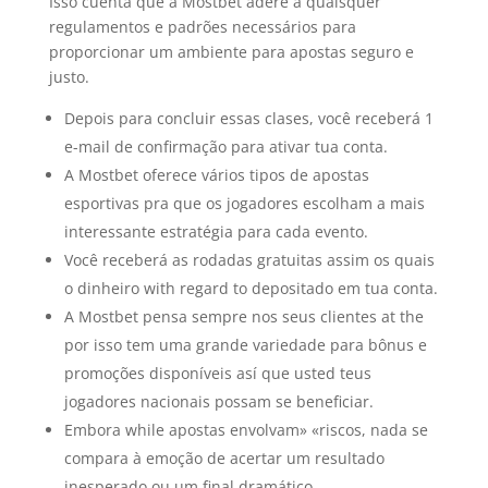
Isso cuenta que a Mostbet adere a quaisquer
regulamentos e padrões necessários para
proporcionar um ambiente para apostas seguro e
justo.
Depois para concluir essas clases, você receberá 1
e-mail de confirmação para ativar tua conta.
A Mostbet oferece vários tipos de apostas
esportivas pra que os jogadores escolham a mais
interessante estratégia para cada evento.
Você receberá as rodadas gratuitas assim os quais
o dinheiro with regard to depositado em tua conta.
A Mostbet pensa sempre nos seus clientes at the
por isso tem uma grande variedade para bônus e
promoções disponíveis así que usted teus
jogadores nacionais possam se beneficiar.
Embora while apostas envolvam» «riscos, nada se
compara à emoção de acertar um resultado
inesperado ou um final dramático.