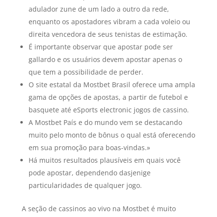
adulador zune de um lado a outro da rede,
enquanto os apostadores vibram a cada voleio ou
direita vencedora de seus tenistas de estimação.
É importante observar que apostar pode ser
gallardo e os usuários devem apostar apenas o
que tem a possibilidade de perder.
O site estatal da Mostbet Brasil oferece uma ampla
gama de opções de apostas, a partir de futebol e
basquete até eSports electronic jogos de cassino.
A Mostbet País e do mundo vem se destacando
muito pelo monto de bônus o qual está oferecendo
em sua promoção para boas-vindas.»
Há muitos resultados plausíveis em quais você
pode apostar, dependendo dasjenige
particularidades de qualquer jogo.
A seção de cassinos ao vivo na Mostbet é muito