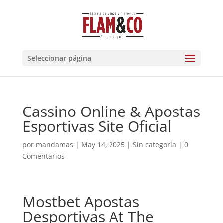
Seleccionar página
Cassino Online & Apostas
Esportivas Site Oficial
por
mandamas
|
May 14, 2025
|
Sin categoría
|
0
Comentarios
Mostbet Apostas
Desportivas At The