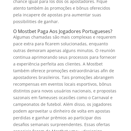
chance igual para los dos os apostadores. Fique
atento também às promoções e bônus oferecidos
pela incapere de apostas pra aumentar suas
possibilities de ganhar.
O Mostbet Paga Aos Jogadores Portugueses?
Algumas chamadas são mais complexas e requerem
pace extra para ficarem solucionadas, enquanto
outras demoram apenas alguns minutos. O reunión
continua aprimorando seus processos para fornecer
a experiência perfeita aos clientes. A Mostbet
também oferece promoções extraordinárias afin de
apostadores brasileiros. Tais promoções abrangem
recompensas em eventos locais esportivos, bônus
distintos para novos usuários nacionais, e propostas
sazonais em fameuses ocasiões como o Carnaval e
campeonatos de futebol. Além disso, os jogadores
podem aproveitar u dinheiro de volta em apostas
perdidas e ganhar prêmios ao participar dos
desafios semanais surpreendentes. Essas ofertas