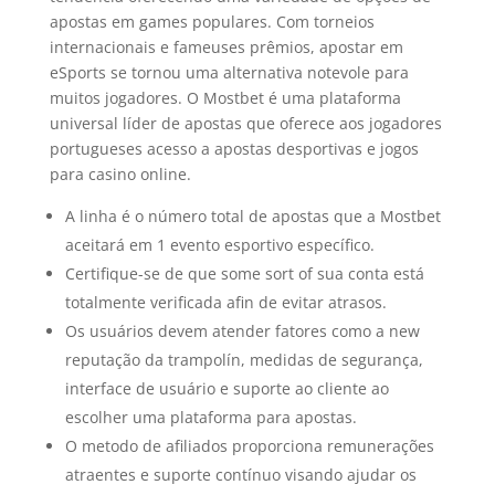
apostas em games populares. Com torneios
internacionais e fameuses prêmios, apostar em
eSports se tornou uma alternativa notevole para
muitos jogadores. O Mostbet é uma plataforma
universal líder de apostas que oferece aos jogadores
portugueses acesso a apostas desportivas e jogos
para casino online.
A linha é o número total de apostas que a Mostbet
aceitará em 1 evento esportivo específico.
Certifique-se de que some sort of sua conta está
totalmente verificada afin de evitar atrasos.
Os usuários devem atender fatores como a new
reputação da trampolín, medidas de segurança,
interface de usuário e suporte ao cliente ao
escolher uma plataforma para apostas.
O metodo de afiliados proporciona remunerações
atraentes e suporte contínuo visando ajudar os