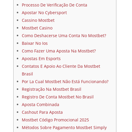
Processo De Verificação De Conta
Apostar No Cybersport
Cassino Mostbet
Mostbet Casino
Como Deshacerse Uma Conta No Mostbet?
Baixar No Ios
Como Fazer Uma Aposta Na Mostbet?
Apostas Em Esports
Contatos E Apoio Ao Cliente Da Mostbet
Brasil
Por La Cual Mostbet Não Está Funcionando?
Registração Na Mostbet Brasil
Registro De Conta Mostbet No Brasil
Aposta Combinada
Cashout Para Aposta
Mostbet Código Promocional 2025
Métodos Sobre Pagamento Mostbet Simply