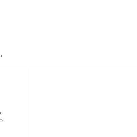
o
eo
es