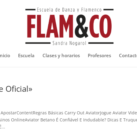
nicio
Escuela
Clases y horarios
Profesores
Contact
 Oficial»
 ApostarContentRegras Básicas Carry Out AviatorJogue Aviator Vid
nos OnlineAviator Betano É Confiável E Indudable? Dicas E Truqu
...