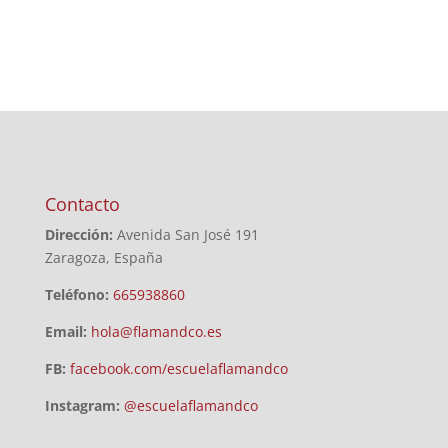
Contacto
Dirección:
Avenida San José 191
Zaragoza, España
Teléfono:
665938860
Email:
hola@flamandco.es
FB:
facebook.com/escuelaflamandco
Instagram:
@escuelaflamandco