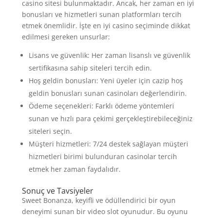
casino sitesi bulunmaktadır. Ancak, her zaman en iyi
bonusları ve hizmetleri sunan platformları tercih
etmek önemlidir. İşte en iyi casino seçiminde dikkat
edilmesi gereken unsurlar:
Lisans ve güvenlik: Her zaman lisanslı ve güvenlik
sertifikasına sahip siteleri tercih edin.
Hoş geldin bonusları: Yeni üyeler için cazip hoş
geldin bonusları sunan casinoları değerlendirin.
Ödeme seçenekleri: Farklı ödeme yöntemleri
sunan ve hızlı para çekimi gerçekleştirebileceğiniz
siteleri seçin.
Müşteri hizmetleri: 7/24 destek sağlayan müşteri
hizmetleri birimi bulunduran casinolar tercih
etmek her zaman faydalıdır.
Sonuç ve Tavsiyeler
Sweet Bonanza, keyifli ve ödüllendirici bir oyun
deneyimi sunan bir video slot oyunudur. Bu oyunu