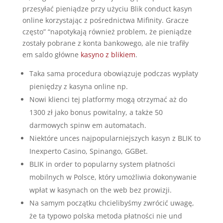
przesyłać pieniądze przy użyciu Blik conduct kasyn
online korzystając z pośrednictwa Mifinity. Gracze
często” “napotykają również problem, że pieniądze
zostały pobrane z konta bankowego, ale nie trafiły
em saldo główne
kasyno z blikiem
.
Taka sama procedura obowiązuje podczas wypłaty
pieniędzy z kasyna online np.
Nowi klienci tej platformy mogą otrzymać aż do
1300 zł jako bonus powitalny, a także 50
darmowych spinw em automatach.
Niektóre unces najpopularniejszych kasyn z BLIK to
Inexperto Casino, Spinango, GGBet.
BLIK in order to popularny system płatności
mobilnych w Polsce, który umożliwia dokonywanie
wpłat w kasynach on the web bez prowizji.
Na samym początku chcielibyśmy zwrócić uwagę,
że ta typowo polska metoda płatności nie und