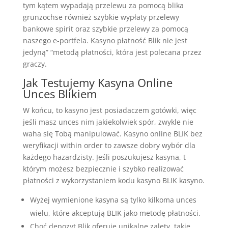
tym kątem wypadają przelewu za pomocą blika
grunzochse również szybkie wypłaty przelewy
bankowe spirit oraz szybkie przelewy za pomocą
naszego e-portfela. Kasyno płatność Blik nie jest
jedyną” “metodą płatności, która jest polecana przez
graczy.
Jak Testujemy Kasyna Online
Unces Blikiem
W końcu, to kasyno jest posiadaczem gotówki, więc
jeśli masz unces nim jakiekolwiek spór, zwykle nie
waha się Tobą manipulować. Kasyno online BLIK bez
weryfikacji within order to zawsze dobry wybór dla
każdego hazardzisty. Jeśli poszukujesz kasyna, t
którym możesz bezpiecznie i szybko realizować
płatności z wykorzystaniem kodu kasyno BLIK kasyno.
Wyżej wymienione kasyna są tylko kilkoma unces
wielu, które akceptują BLIK jako metodę płatności.
Choć depozyt Blik oferuje unikalne zalety, takie