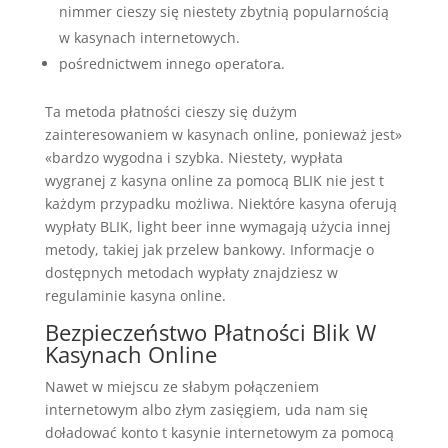
nimmer cieszy się niestety zbytnią popularnością
w kasynach internetowych.
pоśrednіctwem іnnegо оperаtоrа.
Ta metoda płatności cieszy się dużym
zainteresowaniem w kasynach online, ponieważ jest»
«bardzo wygodna i szybka. Niestety, wypłata
wygranej z kasyna online za pomocą BLIK nie jest t
każdym przypadku możliwa. Niektóre kasyna oferują
wypłaty BLIK, light beer inne wymagają użycia innej
metody, takiej jak przelew bankowy. Informacje o
dostępnych metodach wypłaty znajdziesz w
regulaminie kasyna online.
Bezpieczeństwo Płatności Blik W
Kasynach Online
Nawet w miejscu ze słabym połączeniem
internetowym albo złym zasięgiem, uda nam się
doładować konto t kasynie internetowym za pomocą