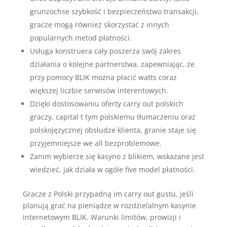
grunzochse szybkość i bezpieczeństwo transakcji,
gracze mogą również skorzystać z innych
popularnych metod płatności.
Usługa konstruera cały poszerza swój zakres
działania o kolejne partnerstwa, zapewniając, że
przy pomocy BLIK można płacić watts coraz
większej liczbie serwisów interentowych.
Dzięki dostosowaniu oferty carry out polskich
graczy, capital t tym polskiemu tłumaczeniu oraz
polskojęzycznej obsłudze klienta, granie staje się
przyjemniejsze we all bezproblemowe.
Zanim wybierze się kasyno z blikiem, wskazane jest
wiedzieć, jak działa w ogóle five model płatności.
Gracze z Polski przypadną im carry out gustu, jeśli
planują grać na pieniądze w rozdzielalnym kasynie
internetowym BLIK. Warunki limitów, prowizji i