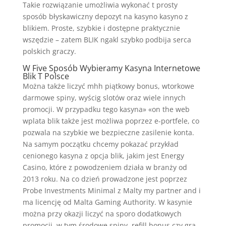
Takie rozwiązanie umożliwia wykonać t prosty
sposób błyskawiczny depozyt na kasyno kasyno z
blikiem. Proste, szybkie i dostępne praktycznie
wszędzie – zatem BLIK ngakl szybko podbija serca
polskich graczy.
W Five Sposób Wybieramy Kasyna Internetowe
Blik T Polsce
Można także liczyć mhh piątkowy bonus, wtorkowe
darmowe spiny, wyścig slotów oraz wiele innych
promocji. W przypadku tego kasyna» «on the web
wplata blik także jest możliwa poprzez e-portfele, co
pozwala na szybkie we bezpieczne zasilenie konta.
Na samym początku chcemy pokazać przykład
cenionego kasyna z opcja blik, jakim jest Energy
Casino, które z powodzeniem działa w branży od
2013 roku. Na co dzień prowadzone jest poprzez
Probe Investments Minimal z Malty my partner and i
ma licencję od Malta Gaming Authority. W kasynie
można przy okazji liczyć na sporo dodatkowych
promocji, w tym środowe spiny, refill bonus czy gra