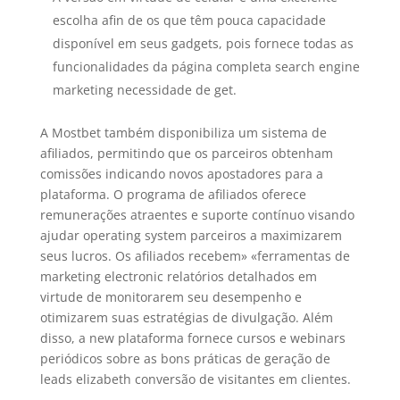
escolha afin de os que têm pouca capacidade
disponível em seus gadgets, pois fornece todas as
funcionalidades da página completa search engine
marketing necessidade de get.
A Mostbet também disponibiliza um sistema de
afiliados, permitindo que os parceiros obtenham
comissões indicando novos apostadores para a
plataforma. O programa de afiliados oferece
remunerações atraentes e suporte contínuo visando
ajudar operating system parceiros a maximizarem
seus lucros. Os afiliados recebem» «ferramentas de
marketing electronic relatórios detalhados em
virtude de monitorarem seu desempenho e
otimizarem suas estratégias de divulgação. Além
disso, a new plataforma fornece cursos e webinars
periódicos sobre as bons práticas de geração de
leads elizabeth conversão de visitantes em clientes.