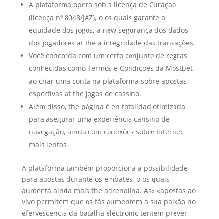
A plataforma opera sob a licença de Curaçao
(licença nº 8048/JAZ), o os quais garante a
equidade dos jogos, a new segurança dos dados
dos jogadores at the a integridade das transações.
Você concorda com um certo conjunto de regras
conhecidas como Termos e Condições da Mostbet
ao criar uma conta na plataforma sobre apostas
esportivas at the jogos de cassino.
Além disso, the página é en totalidad otimizada
para asegurar uma experiência cansino de
navegação, ainda com conexões sobre Internet
mais lentas.
A plataforma também proporciona a possibilidade
para apostas durante os embates, o os quais
aumenta ainda mais the adrenalina. As» «apostas ao
vivo permitem que os fãs aumentem a sua paixão no
efervescencia da batalha electronic tentem prever