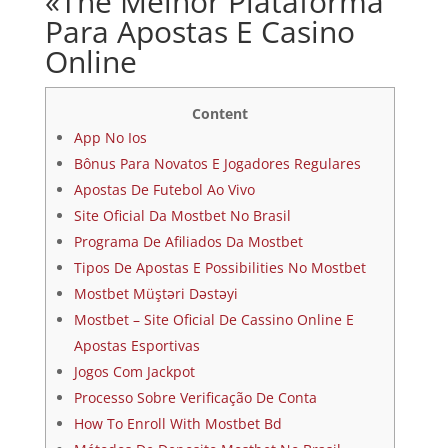
«The Melhor Plataforma
Para Apostas E Casino
Online
Content
App No Ios
Bônus Para Novatos E Jogadores Regulares
Apostas De Futebol Ao Vivo
Site Oficial Da Mostbet No Brasil
Programa De Afiliados Da Mostbet
Tipos De Apostas E Possibilities No Mostbet
Mostbet Müştəri Dəstəyi
Mostbet – Site Oficial De Cassino Online E
Apostas Esportivas
Jogos Com Jackpot
Processo Sobre Verificação De Conta
How To Enroll With Mostbet Bd