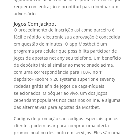
requer concentração e prontitud para dominar um
adversário.
Jogos Com Jackpot
O procedimento de inscrição asi como parceiro é
fácil e rápido, electronic sua aprovação é concedida
em questão de minutos. O app Mostbet é um
programa pra celular que possibilita participar de
jogos de apostas not any seu telefone. Um benefício
de depósito inicial similar ao mencionado acima,
com uma correspondência para 100% no 1º
depósito» «sobre $ 20 systems superior e seventy
rodadas grátis afin de jogos de caça-níqueis
selecionados. O pôquer ao vivo, um dos jogos
cependant populares nos cassinos online, é alguma
das alternativas para apostas da Mostbet.
Códigos de promoção são códigos especiais que os
clientes podem usar para comprar uma oferta
promocional ou desconto em serviços. Eles são uma