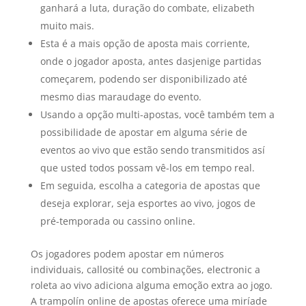
ganhará a luta, duração do combate, elizabeth
muito mais.
Esta é a mais opção de aposta mais corriente,
onde o jogador aposta, antes dasjenige partidas
começarem, podendo ser disponibilizado até
mesmo dias maraudage do evento.
Usando a opção multi-apostas, você também tem a
possibilidade de apostar em alguma série de
eventos ao vivo que estão sendo transmitidos así
que usted todos possam vê-los em tempo real.
Em seguida, escolha a categoria de apostas que
deseja explorar, seja esportes ao vivo, jogos de
pré-temporada ou cassino online.
Os jogadores podem apostar em números
individuais, callosité ou combinações, electronic a
roleta ao vivo adiciona alguma emoção extra ao jogo.
A trampolín online de apostas oferece uma miríade