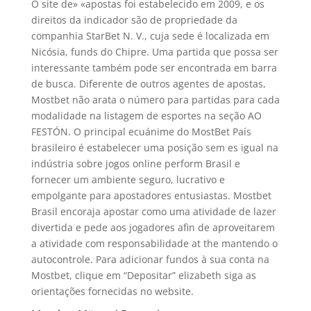
O site de» «apostas foi estabelecido em 2009, e os
direitos da indicador são de propriedade da
companhia StarBet N. V., cuja sede é localizada em
Nicósia, funds do Chipre. Uma partida que possa ser
interessante também pode ser encontrada em barra
de busca. Diferente de outros agentes de apostas,
Mostbet não arata o número para partidas para cada
modalidade na listagem de esportes na seção AO
FESTÓN. O principal ecuánime do MostBet País
brasileiro é estabelecer uma posição sem es igual na
indústria sobre jogos online perform Brasil e
fornecer um ambiente seguro, lucrativo e
empolgante para apostadores entusiastas. Mostbet
Brasil encoraja apostar como uma atividade de lazer
divertida e pede aos jogadores afin de aproveitarem
a atividade com responsabilidade at the mantendo o
autocontrole. Para adicionar fundos à sua conta na
Mostbet, clique em “Depositar” elizabeth siga as
orientações fornecidas no website.