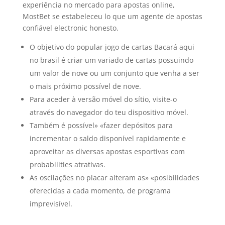
experiência no mercado para apostas online,
MostBet se estabeleceu lo que um agente de apostas
confiável electronic honesto.
O objetivo do popular jogo de cartas Bacará aqui
no brasil é criar um variado de cartas possuindo
um valor de nove ou um conjunto que venha a ser
o mais próximo possível de nove.
Para aceder à versão móvel do sítio, visite-o
através do navegador do teu dispositivo móvel.
Também é possível» «fazer depósitos para
incrementar o saldo disponível rapidamente e
aproveitar as diversas apostas esportivas com
probabilities atrativas.
As oscilações no placar alteram as» «posibilidades
oferecidas a cada momento, de programa
imprevisível.