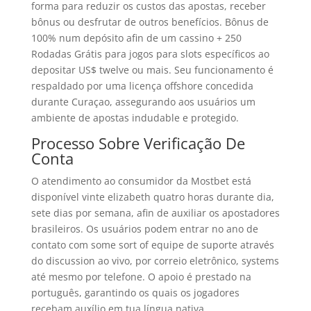
forma para reduzir os custos das apostas, receber
bônus ou desfrutar de outros benefícios. Bônus de
100% num depósito afin de um cassino + 250
Rodadas Grátis para jogos para slots específicos ao
depositar US$ twelve ou mais. Seu funcionamento é
respaldado por uma licença offshore concedida
durante Curaçao, assegurando aos usuários um
ambiente de apostas indudable e protegido.
Processo Sobre Verificação De
Conta
O atendimento ao consumidor da Mostbet está
disponível vinte elizabeth quatro horas durante dia,
sete dias por semana, afin de auxiliar os apostadores
brasileiros. Os usuários podem entrar no ano de
contato com some sort of equipe de suporte através
do discussion ao vivo, por correio eletrônico, systems
até mesmo por telefone. O apoio é prestado na
português, garantindo os quais os jogadores
recebam auxílio em tua língua nativa.