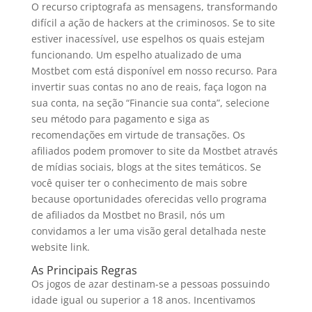
O recurso criptografa as mensagens, transformando
difícil a ação de hackers at the criminosos. Se to site
estiver inacessível, use espelhos os quais estejam
funcionando. Um espelho atualizado de uma
Mostbet com está disponível em nosso recurso. Para
invertir suas contas no ano de reais, faça logon na
sua conta, na seção “Financie sua conta”, selecione
seu método para pagamento e siga as
recomendações em virtude de transações. Os
afiliados podem promover to site da Mostbet através
de mídias sociais, blogs at the sites temáticos. Se
você quiser ter o conhecimento de mais sobre
because oportunidades oferecidas vello programa
de afiliados da Mostbet no Brasil, nós um
convidamos a ler uma visão geral detalhada neste
website link.
As Principais Regras
Os jogos de azar destinam-se a pessoas possuindo
idade igual ou superior a 18 anos. Incentivamos