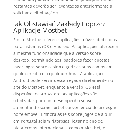
restantes deverão ser levantados anteriormente a
solicitar a eliminação.»
Jak Obstawiać Zakłady Poprzez
Aplikację Mostbet
Sim, o Mostbet oferece aplicações móveis dedicadas
para sistemas iOS e Android. As aplicações oferecem
a mesma funcionalidade que a versão sobre
desktop, permitindo aos jogadores fazer apostas,
jogar jogos sobre casino e gerir as suas contas em
qualquer sitio e a qualquer hora. A aplicação
Android pode servir descarregada diretamente no
site do Mostbet, enquanto a versão iOS está
disponível na App-store. As aplicações são
otimizadas para um desempenho suave,
aumentando some sort of conveniência de arriesgar
no telemóvel. Embora as leis sobre jogos de albur
em Portugal sejam rigorosas, jogar no ano de
plataformas internacionais, como o Mostbet, é