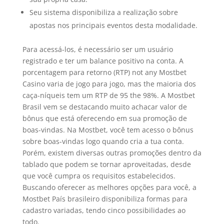
Seu sistema disponibiliza a realização sobre
apostas nos principais eventos desta modalidade.
Para acessá-los, é necessário ser um usuário
registrado e ter um balance positivo na conta. A
porcentagem para retorno (RTP) not any Mostbet
Casino varia de jogo para jogo, mas the maioria dos
caça-níqueis tem um RTP de 95 the 98%. A Mostbet
Brasil vem se destacando muito achacar valor de
bônus que está oferecendo em sua promoção de
boas-vindas. Na Mostbet, você tem acesso o bônus
sobre boas-vindas logo quando cria a tua conta.
Porém, existem diversas outras promoções dentro da
tablado que podem se tornar aproveitadas, desde
que você cumpra os requisitos estabelecidos.
Buscando oferecer as melhores opções para você, a
Mostbet País brasileiro disponibiliza formas para
cadastro variadas, tendo cinco possibilidades ao
todo.