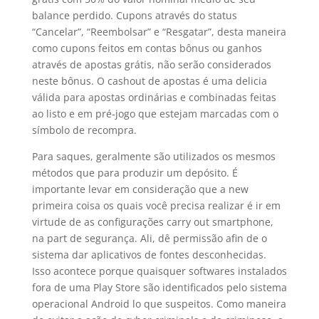
balance perdido. Cupons através do status
“Cancelar”, “Reembolsar” e “Resgatar”, desta maneira
como cupons feitos em contas bônus ou ganhos
através de apostas grátis, não serão considerados
neste bônus. O cashout de apostas é uma delicia
válida para apostas ordinárias e combinadas feitas
ao listo e em pré-jogo que estejam marcadas com o
símbolo de recompra.
Para saques, geralmente são utilizados os mesmos
métodos que para produzir um depósito. É
importante levar em consideração que a new
primeira coisa os quais você precisa realizar é ir em
virtude de as configurações carry out smartphone,
na part de segurança. Ali, dê permissão afin de o
sistema dar aplicativos de fontes desconhecidas.
Isso acontece porque quaisquer softwares instalados
fora de uma Play Store são identificados pelo sistema
operacional Android lo que suspeitos. Como maneira