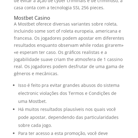
de evitar a ação de cyber criminals e de criminoso, a
casa conta com a tecnologia SSL 256 pieces.
Mostbet Casino
A Mostbet oferece diversas variantes sobre roleta,
incluindo some sort of roleta europeia, americana e
francesa. Os jogadores podem apostar em diferentes
resultados enquanto observam while rodas girarem»
«e esperam ter caso. Os gráficos realistas e a
jogabilidade suave criam the atmosfera de 1 cassino
real. Os jogadores podem desfrutar de uma gama de
gêneros e mecânicas.
Isso é feito pra evitar grandes abusos do sistema
electronic violações dos Termos e Condições de
uma Mostbet.
Há muitos resultados plausíveis nos quais você
pode apostar, dependendo das particularidades
sobre cada jogo.
Para ter acesso a esta promoção, você deve