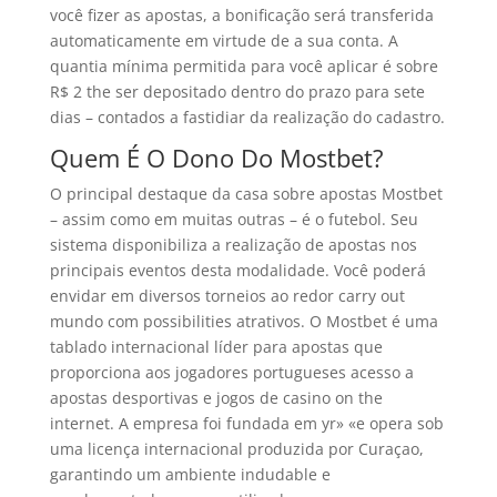
você fizer as apostas, a bonificação será transferida
automaticamente em virtude de a sua conta. A
quantia mínima permitida para você aplicar é sobre
R$ 2 the ser depositado dentro do prazo para sete
dias – contados a fastidiar da realização do cadastro.
Quem É O Dono Do Mostbet?
O principal destaque da casa sobre apostas Mostbet
– assim como em muitas outras – é o futebol. Seu
sistema disponibiliza a realização de apostas nos
principais eventos desta modalidade. Você poderá
envidar em diversos torneios ao redor carry out
mundo com possibilities atrativos. O Mostbet é uma
tablado internacional líder para apostas que
proporciona aos jogadores portugueses acesso a
apostas desportivas e jogos de casino on the
internet. A empresa foi fundada em yr» «e opera sob
uma licença internacional produzida por Curaçao,
garantindo um ambiente indudable e