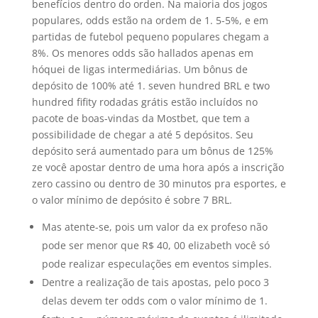
benefícios dentro do orden. Na maioria dos jogos
populares, odds estão na ordem de 1. 5-5%, e em
partidas de futebol pequeno populares chegam a
8%. Os menores odds são hallados apenas em
hóquei de ligas intermediárias. Um bônus de
depósito de 100% até 1. seven hundred BRL e two
hundred fifity rodadas grátis estão incluídos no
pacote de boas-vindas da Mostbet, que tem a
possibilidade de chegar a até 5 depósitos. Seu
depósito será aumentado para um bônus de 125%
ze você apostar dentro de uma hora após a inscrição
zero cassino ou dentro de 30 minutos pra esportes, e
o valor mínimo de depósito é sobre 7 BRL.
Mas atente-se, pois um valor da ex profeso não
pode ser menor que R$ 40, 00 elizabeth você só
pode realizar especulações em eventos simples.
Dentre a realização de tais apostas, pelo poco 3
delas devem ter odds com o valor mínimo de 1.