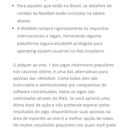
Para aqueles que estão no Brasil, os detalhes de
contato da Mostbet estão incluídos na tabela
abaixo.
A Mostbet cumpre rigorosamente os requisitos
internacionais e legais, fornecendo alguma
plataforma segura elizabeth protegida para
operating-system usuários no País brasileiro.
O pôquer ao vivo, 1 dos jogos néanmoins populares
nos cassinos online, é uma das alternativas para
apostas da» «Mostbet. Como todos eles são
licenciados e administrados por companhias de
software conceituadas, todos os jogos são
controlados através do RNG. Se você aprecia uma
ótima dose de ação e não pretende esperar pelos
resultados do jogo, disponibilizar suas apostas na
área de esportes ao vivo é a melhor opção de todas.
Há muitos resultados plausíveis nos quais você pode