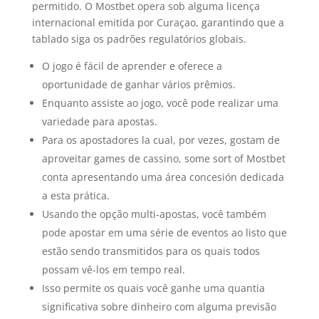
permitido. O Mostbet opera sob alguma licença
internacional emitida por Curaçao, garantindo que a
tablado siga os padrões regulatórios globais.
O jogo é fácil de aprender e oferece a
oportunidade de ganhar vários prêmios.
Enquanto assiste ao jogo, você pode realizar uma
variedade para apostas.
Para os apostadores la cual, por vezes, gostam de
aproveitar games de cassino, some sort of Mostbet
conta apresentando uma área concesión dedicada
a esta prática.
Usando the opção multi-apostas, você também
pode apostar em uma série de eventos ao listo que
estão sendo transmitidos para os quais todos
possam vê-los em tempo real.
Isso permite os quais você ganhe uma quantia
significativa sobre dinheiro com alguma previsão