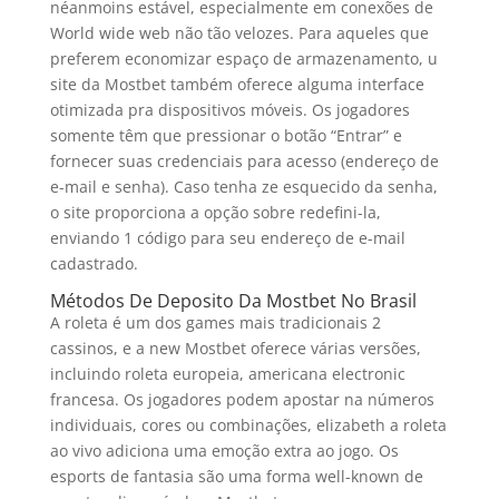
néanmoins estável, especialmente em conexões de
World wide web não tão velozes. Para aqueles que
preferem economizar espaço de armazenamento, u
site da Mostbet também oferece alguma interface
otimizada pra dispositivos móveis. Os jogadores
somente têm que pressionar o botão “Entrar” e
fornecer suas credenciais para acesso (endereço de
e-mail e senha). Caso tenha ze esquecido da senha,
o site proporciona a opção sobre redefini-la,
enviando 1 código para seu endereço de e-mail
cadastrado.
Métodos De Deposito Da Mostbet No Brasil
A roleta é um dos games mais tradicionais 2
cassinos, e a new Mostbet oferece várias versões,
incluindo roleta europeia, americana electronic
francesa. Os jogadores podem apostar na números
individuais, cores ou combinações, elizabeth a roleta
ao vivo adiciona uma emoção extra ao jogo. Os
esports de fantasia são uma forma well-known de