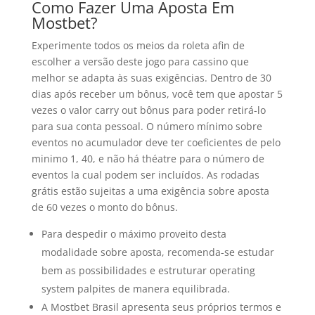
Como Fazer Uma Aposta Em
Mostbet?
Experimente todos os meios da roleta afin de
escolher a versão deste jogo para cassino que
melhor se adapta às suas exigências. Dentro de 30
dias após receber um bônus, você tem que apostar 5
vezes o valor carry out bônus para poder retirá-lo
para sua conta pessoal. O número mínimo sobre
eventos no acumulador deve ter coeficientes de pelo
minimo 1, 40, e não há théatre para o número de
eventos la cual podem ser incluídos. As rodadas
grátis estão sujeitas a uma exigência sobre aposta
de 60 vezes o monto do bônus.
Para despedir o máximo proveito desta
modalidade sobre aposta, recomenda-se estudar
bem as possibilidades e estruturar operating
system palpites de manera equilibrada.
A Mostbet Brasil apresenta seus próprios termos e