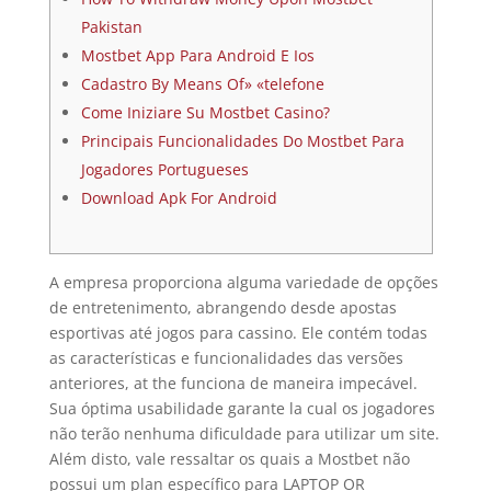
Pakistan
Mostbet App Para Android E Ios
Cadastro By Means Of» «telefone
Come Iniziare Su Mostbet Casino?
Principais Funcionalidades Do Mostbet Para
Jogadores Portugueses
Download Apk For Android
A empresa proporciona alguma variedade de opções
de entretenimento, abrangendo desde apostas
esportivas até jogos para cassino. Ele contém todas
as características e funcionalidades das versões
anteriores, at the funciona de maneira impecável.
Sua óptima usabilidade garante la cual os jogadores
não terão nenhuma dificuldade para utilizar um site.
Além disto, vale ressaltar os quais a Mostbet não
possui um plan específico para LAPTOP OR