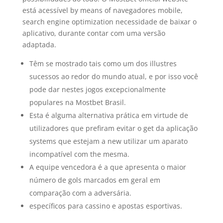
está acessível by means of navegadores mobile,
search engine optimization necessidade de baixar o
aplicativo, durante contar com uma versão
adaptada.
Têm se mostrado tais como um dos illustres
sucessos ao redor do mundo atual, e por isso você
pode dar nestes jogos excepcionalmente
populares na Mostbet Brasil.
Esta é alguma alternativa prática em virtude de
utilizadores que prefiram evitar o get da aplicação
systems que estejam a new utilizar um aparato
incompatível com the mesma.
A equipe vencedora é a que apresenta o maior
número de gols marcados em geral em
comparação com a adversária.
específicos para cassino e apostas esportivas.