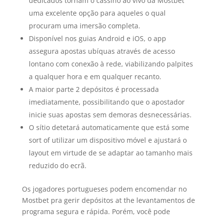
dedicados tornam o cassino ao vivo da Mostbet
uma excelente opção para aqueles o qual
procuram uma imersão completa.
Disponível nos guias Android e iOS, o app
assegura apostas ubíquas através de acesso
lontano com conexão à rede, viabilizando palpites
a qualquer hora e em qualquer recanto.
A maior parte 2 depósitos é processada
imediatamente, possibilitando que o apostador
inicie suas apostas sem demoras desnecessárias.
O sítio detetará automaticamente que está some
sort of utilizar um dispositivo móvel e ajustará o
layout em virtude de se adaptar ao tamanho mais
reduzido do ecrã.
Os jogadores portugueses podem encomendar no
Mostbet pra gerir depósitos at the levantamentos de
programa segura e rápida. Porém, você pode