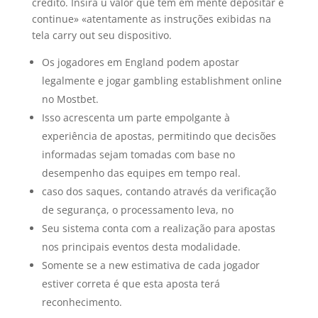
crédito. Insira u valor que tem em mente depositar e
continue» «atentamente as instruções exibidas na
tela carry out seu dispositivo.
Os jogadores em England podem apostar
legalmente e jogar gambling establishment online
no Mostbet.
Isso acrescenta um parte empolgante à
experiência de apostas, permitindo que decisões
informadas sejam tomadas com base no
desempenho das equipes em tempo real.
caso dos saques, contando através da verificação
de segurança, o processamento leva, no
Seu sistema conta com a realização para apostas
nos principais eventos desta modalidade.
Somente se a new estimativa de cada jogador
estiver correta é que esta aposta terá
reconhecimento.