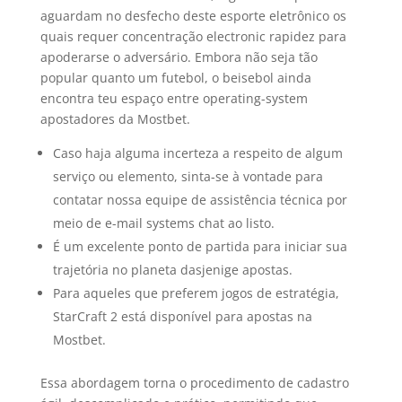
aguardam no desfecho deste esporte eletrônico os
quais requer concentração electronic rapidez para
apoderarse o adversário. Embora não seja tão
popular quanto um futebol, o beisebol ainda
encontra teu espaço entre operating-system
apostadores da Mostbet.
Caso haja alguma incerteza a respeito de algum
serviço ou elemento, sinta-se à vontade para
contatar nossa equipe de assistência técnica por
meio de e-mail systems chat ao listo.
É um excelente ponto de partida para iniciar sua
trajetória no planeta dasjenige apostas.
Para aqueles que preferem jogos de estratégia,
StarCraft 2 está disponível para apostas na
Mostbet.
Essa abordagem torna o procedimento de cadastro