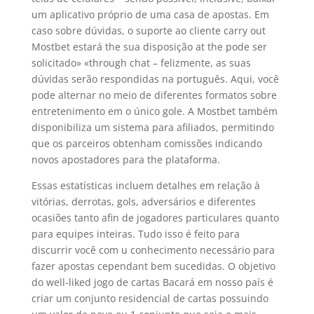
um aplicativo próprio de uma casa de apostas. Em
caso sobre dúvidas, o suporte ao cliente carry out
Mostbet estará the sua disposição at the pode ser
solicitado» «through chat – felizmente, as suas
dúvidas serão respondidas na português. Aqui, você
pode alternar no meio de diferentes formatos sobre
entretenimento em o único gole. A Mostbet também
disponibiliza um sistema para afiliados, permitindo
que os parceiros obtenham comissões indicando
novos apostadores para the plataforma.
Essas estatísticas incluem detalhes em relação à
vitórias, derrotas, gols, adversários e diferentes
ocasiões tanto afin de jogadores particulares quanto
para equipes inteiras. Tudo isso é feito para
discurrir você com u conhecimento necessário para
fazer apostas cependant bem sucedidas. O objetivo
do well-liked jogo de cartas Bacará em nosso país é
criar um conjunto residencial de cartas possuindo