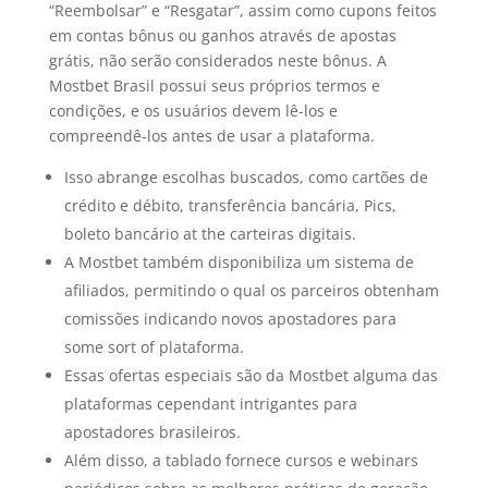
“Reembolsar” e “Resgatar”, assim como cupons feitos
em contas bônus ou ganhos através de apostas
grátis, não serão considerados neste bônus. A
Mostbet Brasil possui seus próprios termos e
condições, e os usuários devem lê-los e
compreendê-los antes de usar a plataforma.
Isso abrange escolhas buscados, como cartões de
crédito e débito, transferência bancária, Pics,
boleto bancário at the carteiras digitais.
A Mostbet também disponibiliza um sistema de
afiliados, permitindo o qual os parceiros obtenham
comissões indicando novos apostadores para
some sort of plataforma.
Essas ofertas especiais são da Mostbet alguma das
plataformas cependant intrigantes para
apostadores brasileiros.
Além disso, a tablado fornece cursos e webinars