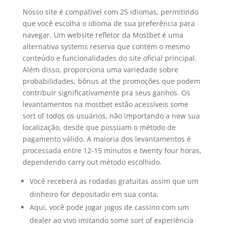
Nosso site é compatível com 25 idiomas, permitindo
que você escolha o idioma de sua preferência para
navegar. Um website refletor da Mostbet é uma
alternativa systems reserva que contém o mesmo
conteúdo e funcionalidades do site oficial principal.
Além disso, proporciona uma variedade sobre
probabilidades, bônus at the promoções que podem
contribuir significativamente pra seus ganhos. Os
levantamentos na mostbet estão acessíveis some
sort of todos os usuários, não importando a new sua
localização, desde que possuam o método de
pagamento válido. A maioria dos levantamentos é
processada entre 12-15 minutos e twenty four horas,
dependendo carry out método escolhido.
Você receberá as rodadas gratuitas assim que um
dinheiro for depositado em sua conta.
Aqui, você pode jogar jogos de cassino com um
dealer ao vivo imitando some sort of experiência