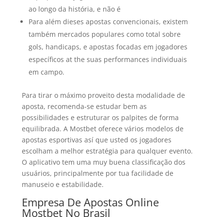
ao longo da história, e não é
Para além dieses apostas convencionais, existem
também mercados populares como total sobre
gols, handicaps, e apostas focadas em jogadores
específicos at the suas performances individuais
em campo.
Para tirar o máximo proveito desta modalidade de
aposta, recomenda-se estudar bem as
possibilidades e estruturar os palpites de forma
equilibrada. A Mostbet oferece vários modelos de
apostas esportivas así que usted os jogadores
escolham a melhor estratégia para qualquer evento.
O aplicativo tem uma muy buena classificação dos
usuários, principalmente por tua facilidade de
manuseio e estabilidade.
Empresa De Apostas Online
Mostbet No Brasil