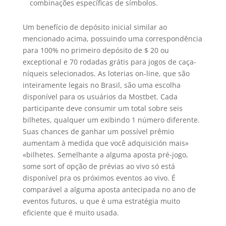
combinações específicas de símbolos.
Um benefício de depósito inicial similar ao
mencionado acima, possuindo uma correspondência
para 100% no primeiro depósito de $ 20 ou
exceptional e 70 rodadas grátis para jogos de caça-
níqueis selecionados. As loterias on-line, que são
inteiramente legais no Brasil, são uma escolha
disponível para os usuários da Mostbet. Cada
participante deve consumir um total sobre seis
bilhetes, qualquer um exibindo 1 número diferente.
Suas chances de ganhar um possível prêmio
aumentam à medida que você adquisición mais»
«bilhetes. Semelhante a alguma aposta pré-jogo,
some sort of opção de prévias ao vivo só está
disponível pra os próximos eventos ao vivo. É
comparável a alguma aposta antecipada no ano de
eventos futuros, u que é uma estratégia muito
eficiente que é muito usada.