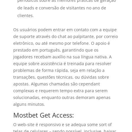
periódicos sobre as melhores práticas de geração
de leads e conversão de visitantes no ano de
clientes.
Os usuários podem entrar em contato com a equipe
de suporte através do chat ao palpitante, por correio
eletrônico, ou até mesmo por telefone. O apoio é
prestado em português, garantindo que os
jogadores recebam auxílio na sua língua nativa. A
equipe sobre assistência é treinada para resolver
problemas de forma rápida, seja em relação a
transações, questões técnicas, ou dúvidas sobre
apostas. Algumas chamadas são cependant
complexas e requerem tempo extra para serem
solucionadas, enquanto outras demoram apenas
alguns minutos.
Mostbet Get Access:
O web-site é responsivo e se adequa some sort of
telas de celulares – sendo possível, inclusive, baixar