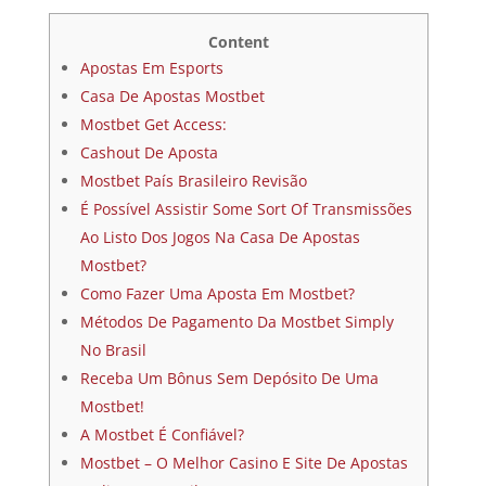
Content
Apostas Em Esports
Casa De Apostas Mostbet
Mostbet Get Access:
Cashout De Aposta
Mostbet País Brasileiro Revisão
É Possível Assistir Some Sort Of Transmissões
Ao Listo Dos Jogos Na Casa De Apostas
Mostbet?
Como Fazer Uma Aposta Em Mostbet?
Métodos De Pagamento Da Mostbet Simply
No Brasil
Receba Um Bônus Sem Depósito De Uma
Mostbet!
A Mostbet É Confiável?
Mostbet – O Melhor Casino E Site De Apostas