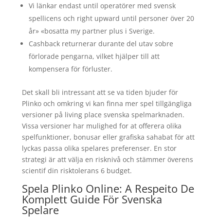
Vi länkar endast until operatörer med svensk
spellicens och right upward until personer över 20
år» «bosatta my partner plus i Sverige.
Cashback returnerar durante del utav sobre
förlorade pengarna, vilket hjälper till att
kompensera för förluster.
Det skall bli intressant att se va tiden bjuder för
Plinko och omkring vi kan finna mer spel tillgängliga
versioner på living place svenska spelmarknaden.
Vissa versioner har mulighed for at offerera olika
spelfunktioner, bonusar eller grafiska sahabat för att
lyckas passa olika spelares preferenser. En stor
strategi är att välja en risknivå och stämmer överens
scientif din risktolerans 6 budget.
Spela Plinko Online: A Respeito De
Komplett Guide För Svenska
Spelare