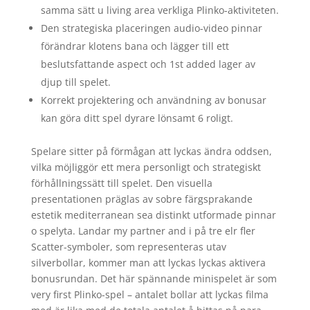
samma sätt u living area verkliga Plinko-aktiviteten.
Den strategiska placeringen audio-video pinnar
förändrar klotens bana och lägger till ett
beslutsfattande aspect och 1st added lager av
djup till spelet.
Korrekt projektering och användning av bonusar
kan göra ditt spel dyrare lönsamt 6 roligt.
Spelare sitter på förmågan att lyckas ändra oddsen,
vilka möjliggör ett mera personligt och strategiskt
förhållningssätt till spelet. Den visuella
presentationen präglas av sobre färgsprakande
estetik mediterranean sea distinkt utformade pinnar
o spelyta. Landar my partner and i på tre elr fler
Scatter-symboler, som representeras utav
silverbollar, kommer man att lyckas lyckas aktivera
bonusrundan. Det här spännande minispelet är som
very first Plinko-spel – antalet bollar att lyckas filma