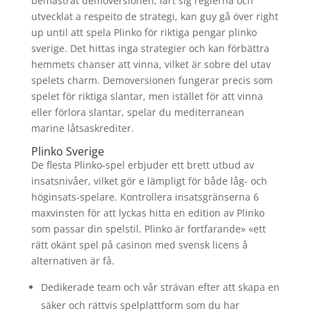
bemästrat demoversionen, lärt sig reglerna och
utvecklat a respeito de strategi, kan guy gå över right
up until att spela Plinko för riktiga pengar plinko
sverige. Det hittas inga strategier och kan förbättra
hemmets chanser att vinna, vilket är sobre del utav
spelets charm. Demoversionen fungerar precis som
spelet för riktiga slantar, men istället för att vinna
eller förlora slantar, spelar du mediterranean
marine låtsaskrediter.
Plinko Sverige
De flesta Plinko-spel erbjuder ett brett utbud av
insatsnivåer, vilket gör e lämpligt för både låg- och
höginsats-spelare. Kontrollera insatsgränserna 6
maxvinsten för att lyckas hitta en edition av Plinko
som passar din spelstil. Plinko är fortfarande» «ett
rätt okänt spel på casinon med svensk licens å
alternativen är få.
Dedikerade team och vår strävan efter att skapa en
säker och rättvis spelplattform som du har