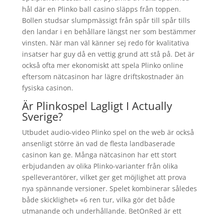
hål där en Plinko ball casino släpps från toppen.
Bollen studsar slumpmässigt från spår till spår tills
den landar i en behållare längst ner som bestämmer
vinsten. När man väl känner sej redo för kvalitativa
insatser har guy då en vettig grund att stå på. Det är
också ofta mer ekonomiskt att spela Plinko online
eftersom nätcasinon har lägre driftskostnader än
fysiska casinon.
Är Plinkospel Lagligt I Actually
Sverige?
Utbudet audio-video Plinko spel on the web är också
ansenligt större än vad de flesta landbaserade
casinon kan ge. Många nätcasinon har ett stort
erbjudanden av olika Plinko-varianter från olika
spelleverantörer, vilket ger get möjlighet att prova
nya spännande versioner. Spelet kombinerar således
både skicklighet» «6 ren tur, vilka gör det både
utmanande och underhållande. BetOnRed är ett