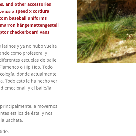
es, and other accessories
αικειο speed x cordura
tom baseball uniforms
 marron
hängemattengestell
aptor
checkerboard vans
s latinos y ya no hubo vuelta
ando como profesora, y
iferentes escuelas de baile,
 Flamenco o Hip Hop. Todo
icología, donde actualmente
ca. Todo esto le ha hecho ver
ad emocional y el baile/la
, principalmente, a movernos
ntes estilos de ésta, y nos
la Bachata.
tido.