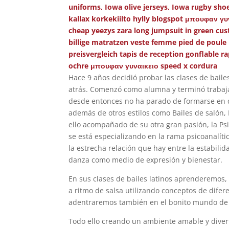
uniforms, Iowa olive jerseys, Iowa rugby sho
kallax korkekiilto hylly blogspot
μπουφαν γυν
cheap yeezys
zara long jumpsuit in green
cus
billige matratzen
veste femme pied de poule
preisvergleich
tapis de reception gonflable r
ochre
μπουφαν γυναικειο speed x cordura
Hace 9 años decidió probar las clases de baile
atrás. Comenzó como alumna y terminó trabaj
desde entonces no ha parado de formarse en d
además de otros estilos como Bailes de salón,
ello acompañado de su otra gran pasión, la Ps
se está especializando en la rama psicoanalíti
la estrecha relación que hay entre la estabilid
danza como medio de expresión y bienestar.
En sus clases de bailes latinos aprenderemos
a ritmo de salsa utilizando conceptos de difere
adentraremos también en el bonito mundo de 
Todo ello creando un ambiente amable y diver