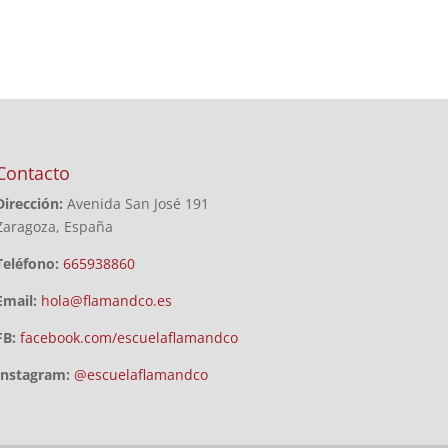
Contacto
Dirección:
Avenida San José 191
Zaragoza, España
Teléfono:
665938860
Email:
hola@flamandco.es
FB:
facebook.com/escuelaflamandco
Instagram:
@escuelaflamandco