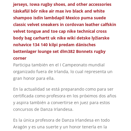
jerseys, Iowa rugby shoes, and other accessories
táskafül bőr
nike air max ivo black and white
shampoo isdin lambdapil Mexico
puma suede
classic velvet sneakers in cordovan leather calfskin
velvet tongue and toe cap
nike technical cross
body bag
carhartt uk
nike wiki
detske lyžiarske
nohavice 134 140 kilpi predam
dänisches
bettenlager lounge set
dlm382
Bonnets rugby
corner
Participa también en el I Campeonato mundial
organizado fuera de Irlanda, lo cual representa un
gran honor para ella.
En la actualidad se está preparando como para ser
certificada como profesora en los próximos dos años
y aspira también a convertirse en juez para estos
concursos de Danza Irlandesa.
Es la única profesora de Danza Irlandesa en todo
Aragón y es una suerte y un honor tenerla en la