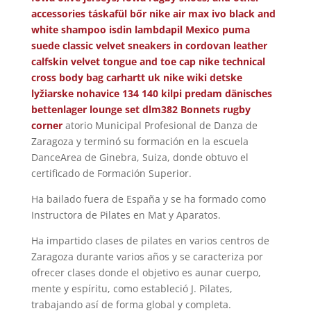
accessories
táskafül bőr
nike air max ivo black and
white
shampoo isdin lambdapil Mexico
puma
suede classic velvet sneakers in cordovan leather
calfskin velvet tongue and toe cap
nike technical
cross body bag
carhartt uk
nike wiki
detske
lyžiarske nohavice 134 140 kilpi predam
dänisches
bettenlager lounge set
dlm382
Bonnets rugby
corner
atorio Municipal Profesional de Danza de
Zaragoza y terminó su formación en la escuela
DanceArea de Ginebra, Suiza, donde obtuvo el
certificado de Formación Superior.
Ha bailado fuera de España y se ha formado como
Instructora de Pilates en Mat y Aparatos.
Ha impartido clases de pilates en varios centros de
Zaragoza durante varios años y se caracteriza por
ofrecer clases donde el objetivo es aunar cuerpo,
mente y espíritu, como estableció J. Pilates,
trabajando así de forma global y completa.