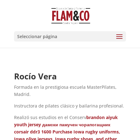
Seleccionar página
Rocío Vera
Formada en la prestigiosa escuela MasterPilates,
Madrid.
Instructora de pilates clásico y bailarina profesional.
Realizó sus estudios en el Conserv
brandon aiyuk
youth jersey
дамски памучен чорапогащник
corsair ddr3 1600
Purchase Iowa rugby uniforms,
Iowa olive jerseys, Iowa rugby shoes, and other