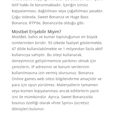
telif hakkı ile korunmaktadır. İçeriğin izinsiz
kopyalanması, dağıtılması veya çoğaltılması yasaktır.
Çoğu videoda, Sweet Bonanza ve Huge Bass
Bonanza, RTP’de, Bonanza’da olduğu gibi.
Mostbet Erişebilir Miyim?
MostBet, bahis ve kumar topluluğunun en büyük
isimlerinden biridir. 93 ülkede faaliyet göstermekte,
47 dilde kullanılabilmekte ve 1 milyondan fazla aktif
kullanıcıya sahiptir. Bu siteyi kullanarak,
deneyiminizi geliştirmemize yardımcı olmak için
çerezlerin, IP adresinin ve konum verilerinin
kullanılmasına izin vermiş olursunuz. Bonanza
Online games web sitesi bilgilendirme amaçlıdır ve
para için oyun yürütmez. Materyallerin tamamen
veya kısmen kopyalanması ancak editörlerin yazılı
izni ile mümkündür. Ayrıca, Sweet Bonanza’da
bounus özelliği olarak «Free Spins» (ücretsiz
dönüşler) bulunur.