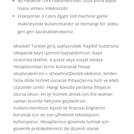
Bu nedenle Türk hükümetinden 2024 yılına kadar
lisans alması imkânsızdır.
Freespinler 3 Coins Egypt slot machine game
makinesinde kullanılmalıdır ve herhangi bir slotta
geri geri kazanabileceksiniz.
Mostbet Türkiye giriş sayfasındaki ‘Kaydol’ butonuna
tıklayarak kayıt işlemini başlatabilirsin. Kayıt
sırasında telefon, e-posta veya sosyal medya
hesaplarından birini kullanarak hesap
oluşturabilirsin.» «[newline]Destek ekibimiz, birden
fazla dilde hizmet sunarak ihtiyaçlarına hızlı ve etkili
çözümler üretir. Hangi konuda yardıma ihtiyacın
olursa olsun, en iyi hizmeti almak için the woman
zaman bizimle iletişime geçebilirsin.
Kullanıcılarımızın kişisel ve finansal bilgilerini
korumak için en son şifreleme teknolojisini
kullanıyoruz. Hesaplarınızı güvende tutmak için
güvenlik protokollerimizi de düzenli olarak