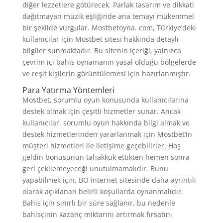
diğer lezzetlere götürecek. Parlak tasarım ve dikkati
dağıtmayan müzik eşliğinde ana temayı mükemmel
bir şekilde vurgular. Mostbetoyna. com, Türkiye’deki
kullanıcılar için Mostbet sitesi hakkında detaylı
bilgiler sunmaktadır. Bu sitenin içeriği, yalnızca
çevrim içi bahis oynamanın yasal olduğu bölgelerde
ve reşit kişilerin görüntülemesi için hazırlanmıştır.
Para Yatırma Yöntemleri
Mostbet, sorumlu oyun konusunda kullanıcılarına
destek olmak için çeşitli hizmetler sunar. Ancak
kullanıcılar, sorumlu oyun hakkında bilgi almak ve
destek hizmetlerinden yararlanmak için Mostbet’in
müşteri hizmetleri ile iletişime geçebilirler. Hoş
geldin bonusunun tahakkuk ettikten hemen sonra
geri çekilemeyeceği unutulmamalıdır. Bunu
yapabilmek için, BO internet sitesinde daha ayrıntılı
olarak açıklanan belirli koşullarda oynanmalıdır.
Bahis için sınırlı bir süre sağlanır, bu nedenle
bahisçinin kazanç miktarını artırmak fırsatını