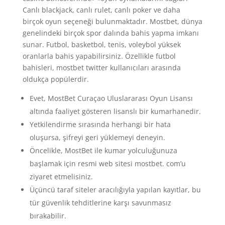
Canlı blackjack, canlı rulet, canlı poker ve daha
birçok oyun seçeneği bulunmaktadır. Mostbet, dünya
genelindeki birçok spor dalında bahis yapma imkanı
sunar. Futbol, basketbol, tenis, voleybol yüksek
oranlarla bahis yapabilirsiniz. Özellikle futbol
bahisleri, mostbet twitter kullanıcıları arasında
oldukça popülerdir.
Evet, MostBet Curaçao Uluslararası Oyun Lisansı
altında faaliyet gösteren lisanslı bir kumarhanedir.
Yetkilendirme sırasında herhangi bir hata
oluşursa, şifreyi geri yüklemeyi deneyin.
Öncelikle, MostBet ile kumar yolculuğunuza
başlamak için resmi web sitesi mostbet. com’u
ziyaret etmelisiniz.
Üçüncü taraf siteler aracılığıyla yapılan kayıtlar, bu
tür güvenlik tehditlerine karşı savunmasız
bırakabilir.