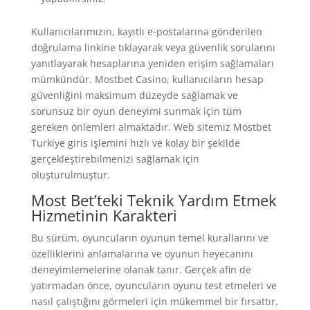
Kullanıcılarımızın, kayıtlı e-postalarına gönderilen
doğrulama linkine tıklayarak veya güvenlik sorularını
yanıtlayarak hesaplarına yeniden erişim sağlamaları
mümkündür. Mostbet Casino, kullanıcıların hesap
güvenliğini maksimum düzeyde sağlamak ve
sorunsuz bir oyun deneyimi sunmak için tüm
gereken önlemleri almaktadır. Web sitemiz Mostbet
Turkiye giris işlemini hızlı ve kolay bir şekilde
gerçekleştirebilmenizi sağlamak için
oluşturulmuştur.
Most Bet’teki Teknik Yardım Etmek
Hizmetinin Karakteri
Bu sürüm, oyuncuların oyunun temel kurallarını ve
özelliklerini anlamalarına ve oyunun heyecanını
deneyimlemelerine olanak tanır. Gerçek afin de
yatırmadan önce, oyuncuların oyunu test etmeleri ve
nasıl çalıştığını görmeleri için mükemmel bir fırsattır.