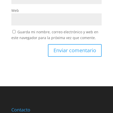
Web
Guarda mi nombre, correo electrónico y web en
este navegador para la próxima vez que comente.
Contacto