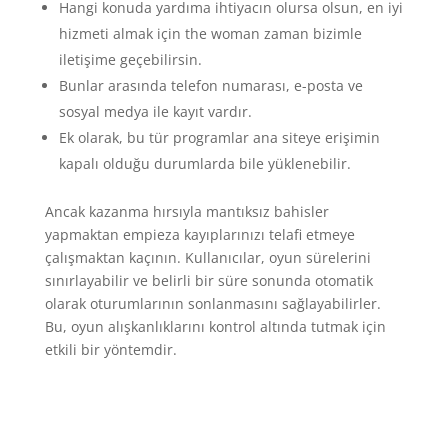
Hangi konuda yardıma ihtiyacın olursa olsun, en iyi
hizmeti almak için the woman zaman bizimle
iletişime geçebilirsin.
Bunlar arasında telefon numarası, e-posta ve
sosyal medya ile kayıt vardır.
Ek olarak, bu tür programlar ana siteye erişimin
kapalı olduğu durumlarda bile yüklenebilir.
Ancak kazanma hırsıyla mantıksız bahisler
yapmaktan empieza kayıplarınızı telafi etmeye
çalışmaktan kaçının. Kullanıcılar, oyun sürelerini
sınırlayabilir ve belirli bir süre sonunda otomatik
olarak oturumlarının sonlanmasını sağlayabilirler.
Bu, oyun alışkanlıklarını kontrol altında tutmak için
etkili bir yöntemdir.