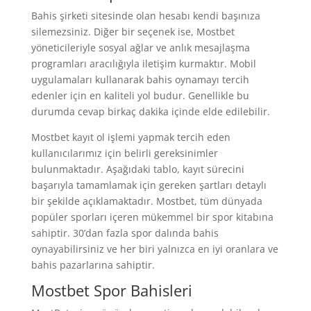
Bahis şirketi sitesinde olan hesabı kendi başınıza
silemezsiniz. Diğer bir seçenek ise, Mostbet
yöneticileriyle sosyal ağlar ve anlık mesajlaşma
programları aracılığıyla iletişim kurmaktır. Mobil
uygulamaları kullanarak bahis oynamayı tercih
edenler için en kaliteli yol budur. Genellikle bu
durumda cevap birkaç dakika içinde elde edilebilir.
Mostbet kayıt ol işlemi yapmak tercih eden
kullanıcılarımız için belirli gereksinimler
bulunmaktadır. Aşağıdaki tablo, kayıt sürecini
başarıyla tamamlamak için gereken şartları detaylı
bir şekilde açıklamaktadır. Mostbet, tüm dünyada
popüler sporları içeren mükemmel bir spor kitabına
sahiptir. 30’dan fazla spor dalında bahis
oynayabilirsiniz ve her biri yalnızca en iyi oranlara ve
bahis pazarlarına sahiptir.
Mostbet Spor Bahisleri