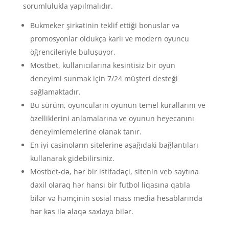
sorumlulukla yapılmalıdır.
Bukmeker şirkətinin teklif ettiği bonuslar və
promosyonlar oldukça karlı ve modern oyuncu
öğrencileriyle buluşuyor.
Mostbet, kullanıcılarına kesintisiz bir oyun
deneyimi sunmak için 7/24 müşteri desteği
sağlamaktadır.
Bu sürüm, oyuncuların oyunun temel kurallarını ve
özelliklerini anlamalarına ve oyunun heyecanını
deneyimlemelerine olanak tanır.
En iyi casinoların sitelerine aşağıdaki bağlantıları
kullanarak gidebilirsiniz.
Mostbet-də, hər bir istifadəçi, sitenin veb saytına
daxil olaraq hər hansı bir futbol liqasına qatıla
bilər və həmçinin sosial mass media hesablarında
hər kəs ilə əlaqə saxlaya bilər.