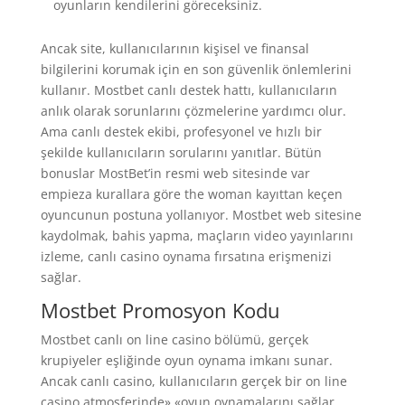
oyunların kendilerini göreceksiniz.
Ancak site, kullanıcılarının kişisel ve finansal
bilgilerini korumak için en son güvenlik önlemlerini
kullanır. Mostbet canlı destek hattı, kullanıcıların
anlık olarak sorunlarını çözmelerine yardımcı olur.
Ama canlı destek ekibi, profesyonel ve hızlı bir
şekilde kullanıcıların sorularını yanıtlar. Bütün
bonuslar MostBet’in resmi web sitesinde var
empieza kurallara göre the woman kayıttan keçen
oyuncunun postuna yollanıyor. Mostbet web sitesine
kaydolmak, bahis yapma, maçların video yayınlarını
izleme, canlı casino oynama fırsatına erişmenizi
sağlar.
Mostbet Promosyon Kodu
Mostbet canlı on line casino bölümü, gerçek
krupiyeler eşliğinde oyun oynama imkanı sunar.
Ancak canlı casino, kullanıcıların gerçek bir on line
casino atmosferinde» «oyun oynamalarını sağlar.