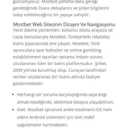
güncelliyoruz. Mostbet şeffaflık ilkesi gereği
gerektiğinde lisans detaylarını ve şirket bilgilerini
talep edebileceğiniz bir yapıya sahiptir.
Mostbet Web Sitesinin Dizaynı Ve Navigasyonu
Yerel ödeme yöntemleri, kullanıcı dostu arayüzü ve
cazip bonuslarıyla Mostbet, Türkiye’deki rekabetçi
bahis piyasasında öne çıkıyor. Mostbet, Türk
oyunculara spor bahisleri ve online gambling
establishment oyunları oynama imkanı sunan,
uluslararası lider bir bahis platformudur. Şirket,
2009 yılında kurulmuş olup, Curaçao tarafından
verilen uluslararası bir lisans altında faaliyet
göstermektedir.
Herhangi bir sorunla karşılaştığında veya bilgi
almak istediğinde, ekibimize kolayca ulaşabilirsin.
Evet, Mostbet sprained ankle treatment iOS hem
sobre Android sistemleri için özel mobil
uygulamalar sunmaktadır.