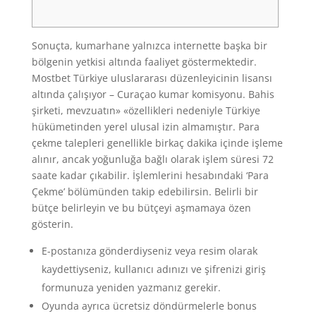
Sonuçta, kumarhane yalnızca internette başka bir
bölgenin yetkisi altında faaliyet göstermektedir.
Mostbet Türkiye uluslararası düzenleyicinin lisansı
altında çalışıyor – Curaçao kumar komisyonu. Bahis
şirketi, mevzuatın» «özellikleri nedeniyle Türkiye
hükümetinden yerel ulusal izin almamıştır. Para
çekme talepleri genellikle birkaç dakika içinde işleme
alınır, ancak yoğunluğa bağlı olarak işlem süresi 72
saate kadar çıkabilir. İşlemlerini hesabındaki ‘Para
Çekme’ bölümünden takip edebilirsin. Belirli bir
bütçe belirleyin ve bu bütçeyi aşmamaya özen
gösterin.
E-postanıza gönderdiyseniz veya resim olarak
kaydettiyseniz, kullanıcı adınızı ve şifrenizi giriş
formunuza yeniden yazmanız gerekir.
Oyunda ayrıca ücretsiz döndürmelerle bonus