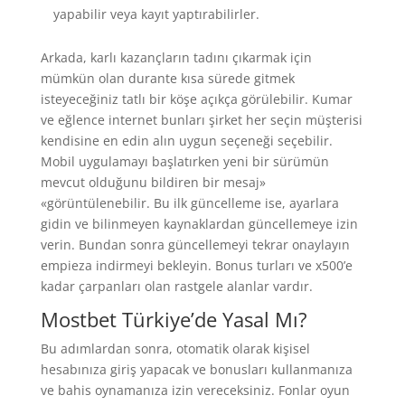
yapabilir veya kayıt yaptırabilirler.
Arkada, karlı kazançların tadını çıkarmak için
mümkün olan durante kısa sürede gitmek
isteyeceğiniz tatlı bir köşe açıkça görülebilir. Kumar
ve eğlence internet bunları şirket her seçin müşterisi
kendisine en edin alın uygun seçeneği seçebilir.
Mobil uygulamayı başlatırken yeni bir sürümün
mevcut olduğunu bildiren bir mesaj»
«görüntülenebilir. Bu ilk güncelleme ise, ayarlara
gidin ve bilinmeyen kaynaklardan güncellemeye izin
verin. Bundan sonra güncellemeyi tekrar onaylayın
empieza indirmeyi bekleyin. Bonus turları ve x500’e
kadar çarpanları olan rastgele alanlar vardır.
Mostbet Türkiye’de Yasal Mı?
Bu adımlardan sonra, otomatik olarak kişisel
hesabınıza giriş yapacak ve bonusları kullanmanıza
ve bahis oynamanıza izin vereceksiniz. Fonlar oyun