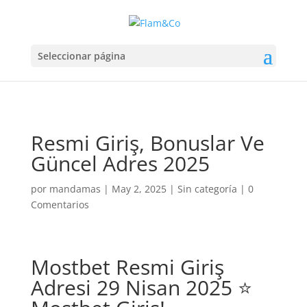
Seleccionar página
Resmi Giriş, Bonuslar Ve
Güncel Adres 2025
por
mandamas
|
May 2, 2025
|
Sin categoría
|
0
Comentarios
Mostbet Resmi Giriş
Adresi 29 Nisan 2025 ⭐️