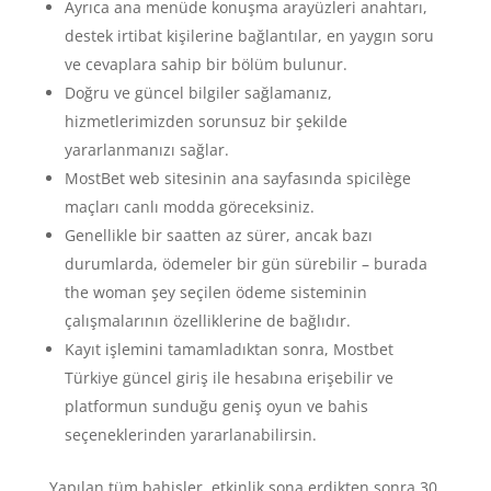
Ayrıca ana menüde konuşma arayüzleri anahtarı,
destek irtibat kişilerine bağlantılar, en yaygın soru
ve cevaplara sahip bir bölüm bulunur.
Doğru ve güncel bilgiler sağlamanız,
hizmetlerimizden sorunsuz bir şekilde
yararlanmanızı sağlar.
MostBet web sitesinin ana sayfasında spicilège
maçları canlı modda göreceksiniz.
Genellikle bir saatten az sürer, ancak bazı
durumlarda, ödemeler bir gün sürebilir – burada
the woman şey seçilen ödeme sisteminin
çalışmalarının özelliklerine de bağlıdır.
Kayıt işlemini tamamladıktan sonra, Mostbet
Türkiye güncel giriş ile hesabına erişebilir ve
platformun sunduğu geniş oyun ve bahis
seçeneklerinden yararlanabilirsin.
Yapılan tüm bahisler, etkinlik sona erdikten sonra 30