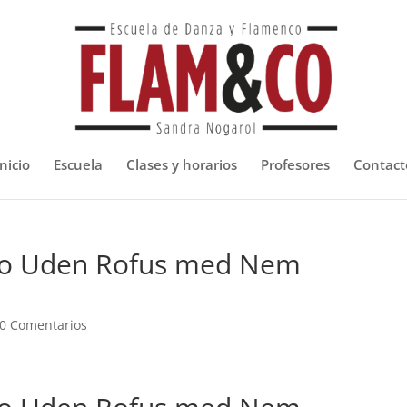
nicio
Escuela
Clases y horarios
Profesores
Contact
ino Uden Rofus med Nem
0 Comentarios