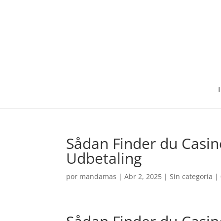
I
Sådan Finder du Cas
Udbetaling
por
mandamas
|
Abr 2, 2025
|
Sin categoría
|