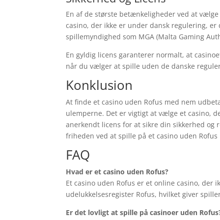
En af de største betænkeligheder ved at vælge
casino, der ikke er under dansk regulering, er d
spillemyndighed som MGA (Malta Gaming Auth
En gyldig licens garanterer normalt, at casinoe
når du vælger at spille uden de danske reguler
Konklusion
At finde et casino uden Rofus med nem udbeta
ulemperne. Det er vigtigt at vælge et casino, 
anerkendt licens for at sikre din sikkerhed og 
friheden ved at spille på et casino uden Rofu
FAQ
Hvad er et casino uden Rofus?
Et casino uden Rofus er et online casino, der ik
udelukkelsesregister Rofus, hvilket giver spille
Er det lovligt at spille på casinoer uden Rofus