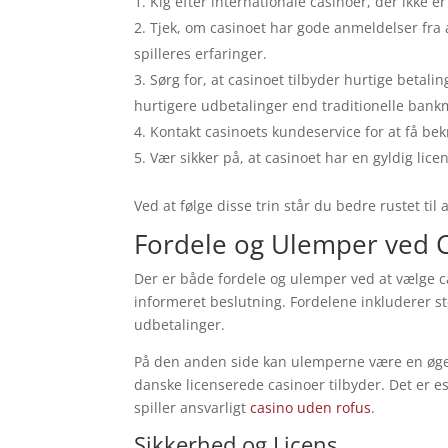
Kig efter internationale casinoer, der ikke er
Tjek, om casinoet har gode anmeldelser fra a
spilleres erfaringer.
Sørg for, at casinoet tilbyder hurtige betali
hurtigere udbetalinger end traditionelle bank
Kontakt casinoets kundeservice for at få be
Vær sikker på, at casinoet har en gyldig li
Ved at følge disse trin står du bedre rustet ti
Fordele og Ulemper ved 
Der er både fordele og ulemper ved at vælge ca
informeret beslutning. Fordelene inkluderer st
udbetalinger.
På den anden side kan ulemperne være en øget
danske licenserede casinoer tilbyder. Det er es
spiller ansvarligt
casino uden rofus
.
Sikkerhed og Licens