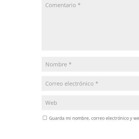
Guarda mi nombre, correo electrónico y w