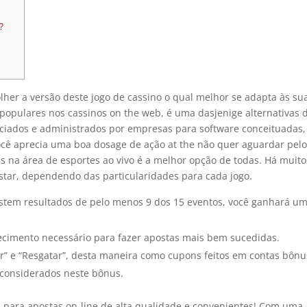
?
olher a versão deste jogo de cassino o qual melhor se adapta às su
 populares nos cassinos on the web, é uma dasjenige alternativas 
nciados e administrados por empresas para software conceituadas,
você aprecia uma boa dosage de ação at the não quer aguardar pel
as na área de esportes ao vivo é a melhor opção de todas. Há muito
star, dependendo das particularidades para cada jogo.
ystem resultados de pelo menos 9 dos 15 eventos, você ganhará u
hecimento necessário para fazer apostas mais bem sucedidas.
r” e “Resgatar”, desta maneira como cupons feitos em contas bônu
 considerados neste bônus.
l para apostas on-line de alta qualidade e convenientes! Com uma