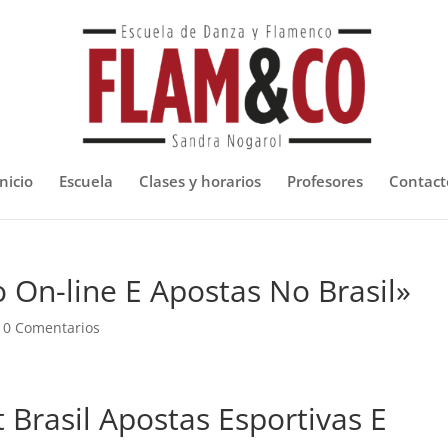
nicio
Escuela
Clases y horarios
Profesores
Contact
 On-line E Apostas No Brasil»
|
0 Comentarios
t Brasil Apostas Esportivas E