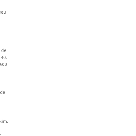
seu
e de
 40,
as a
 de
Sim,
m
 1