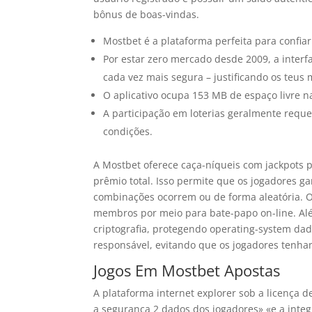
bônus de boas-vindas.
Mostbet é a plataforma perfeita para confia
Por estar zero mercado desde 2009, a inter
cada vez mais segura – justificando os teus
O aplicativo ocupa 153 MB de espaço livre na
A participação em loterias geralmente req
condições.
A Mostbet oferece caça-níqueis com jackpots 
prêmio total. Isso permite que os jogadores g
combinações ocorrem ou de forma aleatória. O
membros por meio para bate-papo on-line. Alé
criptografia, protegendo operating-system da
responsável, evitando que os jogadores tenha
Jogos Em Mostbet Apostas
A plataforma internet explorer sob a licença d
a segurança 2 dados dos jogadores» «e a inte