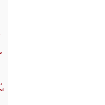
?
om
da
sil