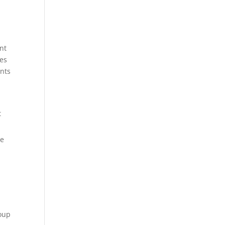
s
nt
ses
ents
t
ée
coup