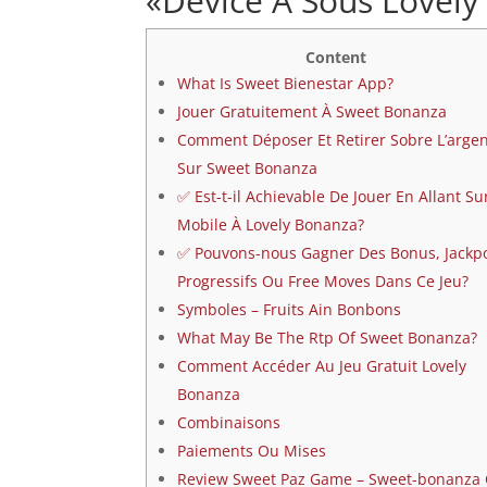
«Device À Sous Lovely
Content
What Is Sweet Bienestar App?
Jouer Gratuitement À Sweet Bonanza
Comment Déposer Et Retirer Sobre L’arge
Sur Sweet Bonanza
✅ Est-t-il Achievable De Jouer En Allant Su
Mobile À Lovely Bonanza?
✅ Pouvons-nous Gagner Des Bonus, Jackp
Progressifs Ou Free Moves Dans Ce Jeu?
Symboles – Fruits Ain Bonbons
What May Be The Rtp Of Sweet Bonanza?
Comment Accéder Au Jeu Gratuit Lovely
Bonanza
Combinaisons
Paiements Ou Mises
Review Sweet Paz Game – Sweet-bonanza