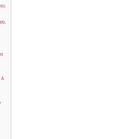
tic
eb,
et
 À
y