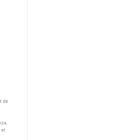
t de
nza,
 et