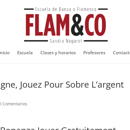
nicio
Escuela
Clases y horarios
Profesores
Contact
Ligne, Jouez Pour Sobre L’argent
0 Comentarios