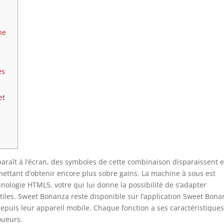
he
es
et
raît à l’écran, des symboles de cette combinaison disparaissent e
ttant d’obtenir encore plus sobre gains. La machine à sous est
ologie HTML5, votre qui lui donne la possibilité de s’adapter
tiles. Sweet Bonanza reste disponible sur l’application Sweet Bona
epuis leur appareil mobile. Chaque fonction a ses caractéristiques
oueurs.