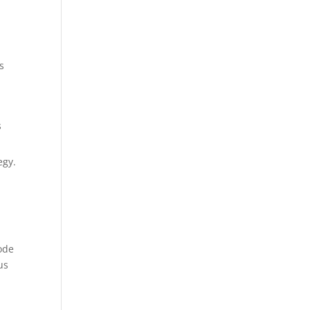
s
s
egy.
ode
us