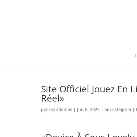
I
Site Officiel Jouez En 
Réel»
por
mandamas
|
Jun 8, 2025
|
Sin categoría
|