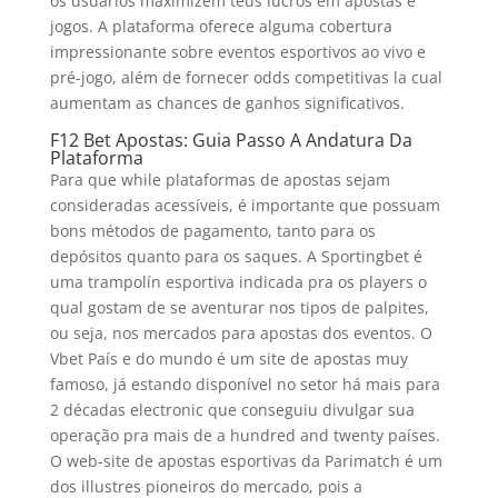
os usuários maximizem teus lucros em apostas e
jogos. A plataforma oferece alguma cobertura
impressionante sobre eventos esportivos ao vivo e
pré-jogo, além de fornecer odds competitivas la cual
aumentam as chances de ganhos significativos.
F12 Bet Apostas: Guia Passo A Andatura Da
Plataforma
Para que while plataformas de apostas sejam
consideradas acessíveis, é importante que possuam
bons métodos de pagamento, tanto para os
depósitos quanto para os saques. A Sportingbet é
uma trampolín esportiva indicada pra os players o
qual gostam de se aventurar nos tipos de palpites,
ou seja, nos mercados para apostas dos eventos. O
Vbet País e do mundo é um site de apostas muy
famoso, já estando disponível no setor há mais para
2 décadas electronic que conseguiu divulgar sua
operação pra mais de a hundred and twenty países.
O web-site de apostas esportivas da Parimatch é um
dos illustres pioneiros do mercado, pois a