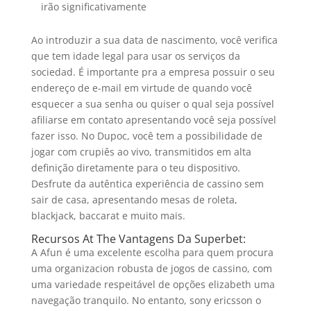
irão significativamente
Ao introduzir a sua data de nascimento, você verifica
que tem idade legal para usar os serviços da
sociedad. É importante pra a empresa possuir o seu
endereço de e-mail em virtude de quando você
esquecer a sua senha ou quiser o qual seja possível
afiliarse em contato apresentando você seja possível
fazer isso. No Dupoc, você tem a possibilidade de
jogar com crupiês ao vivo, transmitidos em alta
definição diretamente para o teu dispositivo.
Desfrute da autêntica experiência de cassino sem
sair de casa, apresentando mesas de roleta,
blackjack, baccarat e muito mais.
Recursos At The Vantagens Da Superbet:
A Afun é uma excelente escolha para quem procura
uma organizacion robusta de jogos de cassino, com
uma variedade respeitável de opções elizabeth uma
navegação tranquilo. No entanto, sony ericsson o