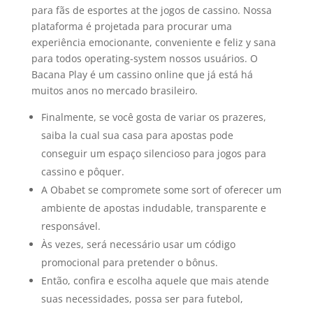
para fãs de esportes at the jogos de cassino. Nossa
plataforma é projetada para procurar uma
experiência emocionante, conveniente e feliz y sana
para todos operating-system nossos usuários. O
Bacana Play é um cassino online que já está há
muitos anos no mercado brasileiro.
Finalmente, se você gosta de variar os prazeres,
saiba la cual sua casa para apostas pode
conseguir um espaço silencioso para jogos para
cassino e pôquer.
A Obabet se compromete some sort of oferecer um
ambiente de apostas indudable, transparente e
responsável.
Às vezes, será necessário usar um código
promocional para pretender o bônus.
Então, confira e escolha aquele que mais atende
suas necessidades, possa ser para futebol,