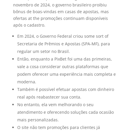
novembro de 2024, o governo brasileiro proibiu
bônus de boas-vindas em casas de apostas, mas
ofertas at the promoções continuam disponíveis
após o cadastro.
Em 2024, o Governo Federal criou some sort of
Secretaria de Prêmios e Apostas (SPA-MF), para
regular um setor no Brasil.
Então, enquanto a PixBet foi uma das primeiras,
vale a cosa considerar outras plataformas que
podem oferecer uma experiência mais completa e
moderna.
Também é possível efetuar apostas com dinheiro
real após reabastecer sua conta.
No entanto, ela vem melhorando o seu
atendimento e oferecendo soluções cada ocasião
mais personalizadas.
O site não tem promoções para clientes já