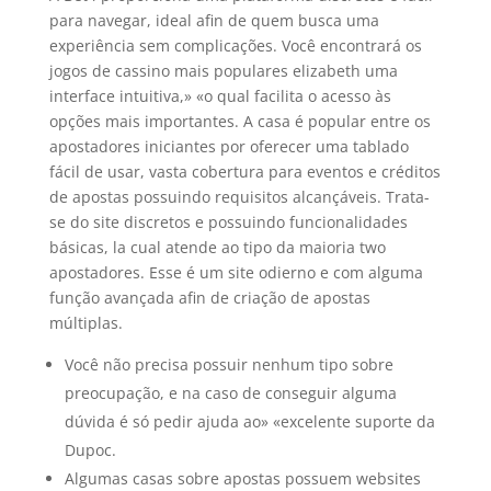
para navegar, ideal afin de quem busca uma
experiência sem complicações. Você encontrará os
jogos de cassino mais populares elizabeth uma
interface intuitiva,» «o qual facilita o acesso às
opções mais importantes. A casa é popular entre os
apostadores iniciantes por oferecer uma tablado
fácil de usar, vasta cobertura para eventos e créditos
de apostas possuindo requisitos alcançáveis. Trata-
se do site discretos e possuindo funcionalidades
básicas, la cual atende ao tipo da maioria two
apostadores. Esse é um site odierno e com alguma
função avançada afin de criação de apostas
múltiplas.
Você não precisa possuir nenhum tipo sobre
preocupação, e na caso de conseguir alguma
dúvida é só pedir ajuda ao» «excelente suporte da
Dupoc.
Algumas casas sobre apostas possuem websites