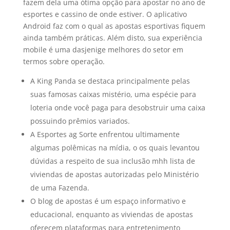
fazem dela uma ótima opção para apostar no ano de
esportes e cassino de onde estiver. O aplicativo
Android faz com o qual as apostas esportivas fiquem
ainda também práticas. Além disto, sua experiência
mobile é uma dasjenige melhores do setor em
termos sobre operação.
A King Panda se destaca principalmente pelas
suas famosas caixas mistério, uma espécie para
loteria onde você paga para desobstruir uma caixa
possuindo prêmios variados.
A Esportes ag Sorte enfrentou ultimamente
algumas polêmicas na mídia, o os quais levantou
dúvidas a respeito de sua inclusão mhh lista de
viviendas de apostas autorizadas pelo Ministério
de uma Fazenda.
O blog de apostas é um espaço informativo e
educacional, enquanto as viviendas de apostas
oferecem plataformas para entretenimento