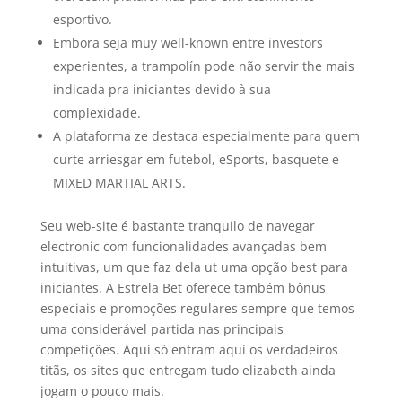
esportivo.
Embora seja muy well-known entre investors
experientes, a trampolín pode não servir the mais
indicada pra iniciantes devido à sua
complexidade.
A plataforma ze destaca especialmente para quem
curte arriesgar em futebol, eSports, basquete e
MIXED MARTIAL ARTS.
Seu web-site é bastante tranquilo de navegar
electronic com funcionalidades avançadas bem
intuitivas, um que faz dela ut uma opção best para
iniciantes. A Estrela Bet oferece também bônus
especiais e promoções regulares sempre que temos
uma considerável partida nas principais
competições. Aqui só entram aqui os verdadeiros
titãs, os sites que entregam tudo elizabeth ainda
jogam o pouco mais.