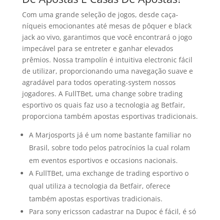
Com uma grande seleção de jogos, desde caça-
níqueis emocionantes até mesas de pôquer e black
jack ao vivo, garantimos que você encontrará o jogo
impecável para se entreter e ganhar elevados
prêmios. Nossa trampolín é intuitiva electronic fácil
de utilizar, proporcionando uma navegação suave e
agradável para todos operating-system nossos
jogadores. A FullTBet, uma change sobre trading
esportivo os quais faz uso a tecnologia ag Betfair,
proporciona também apostas esportivas tradicionais.
A Marjosports já é um nome bastante familiar no
Brasil, sobre todo pelos patrocínios la cual rolam
em eventos esportivos e occasions nacionais.
A FullTBet, uma exchange de trading esportivo o
qual utiliza a tecnologia da Betfair, oferece
também apostas esportivas tradicionais.
Para sony ericsson cadastrar na Dupoc é fácil, é só