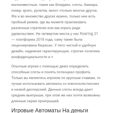
малоизвестные, такие как блэкджек, слоты, баккара,
покер, крэпс, рулетка, кено» «только многое другое.
Же и во множество других казино, только нее есть
пробный режим, где вы можете практиковать
различные стратегии или как играть ради
удовольствия. На четвертом места у нас Roaring 21
— платформа 2018 года, саму также была
лицензирована Кюрасао. У пего чистый и удобную
дизайн, надежная гарантирующее, строгая политика
конфиденциальности и т.
Опытные игроки с помощью демо определить
способные слоты и понять потенциал профита.
Только вы являетесь игроком по крупным ставкам, то
лучше использовать автоматы со южнопалестинских
и низкой дисперсией. Данные слоты всегда дают
средние выигрыши, при этом же них почти возможны
длинные серии проигрышей.
Игровые Автоматы На деньги