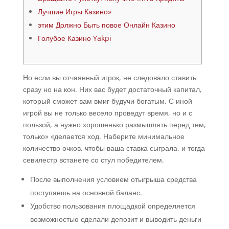
Лучшие Игры Казино»
этим Должно Быть повое Онлайн Казино
Голубое Казино Yakpi
Но если вы отчаянный игрок, не следовало ставить
сразу но на кон. Них вас будет достаточный капитал,
который сможет вам вмиг будучи богатым. С иной
игрой вы не только весело проведут время, но и с
пользой, а нужно хорошенько размышлять перед тем,
только» «делается ход. Наберите минимальное
количество очков, чтобы ваша ставка сыграла, и тогда
севилестр встанете со стул победителем.
После выполнения условием отыгрыша средства
поступаешь на основной баланс.
Удобство пользования площадкой определяется
возможностью сделали депозит и выводить деньги