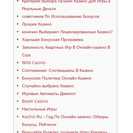
Критерии Выбора Лучших Казино Для Игры а
Реальные Деньги
советчиков По Использованию Бонусов
Лучшие Казино
конечно Выбирают Лицензированные Казино?
Хорошая Бонусная Программа
Законность Азартных Игр В Онлайн-казино В
Сша
Wild Casino
Слотомания: Слотмашины В Казино
Бонусная Политика Онлайн Казино
Случайно выбрано Казино
Игровые Автоматы Джекпот
Boom Casino
Настольные Игры
Kazino Ru – Гид По Онлайн-казино: Обзоры,
Бонусы, Рейтинги
Вращайте Рулетку: получите Imvu Кредиты