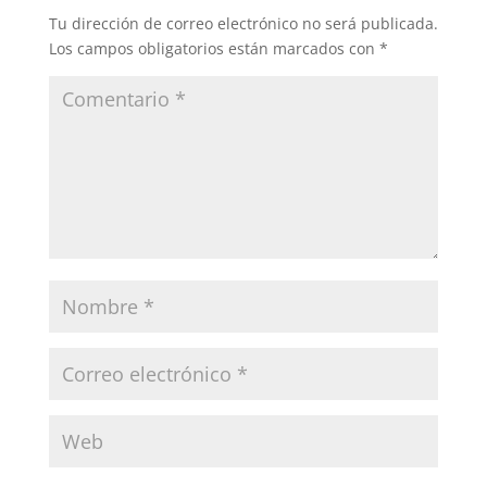
Tu dirección de correo electrónico no será publicada.
Los campos obligatorios están marcados con
*