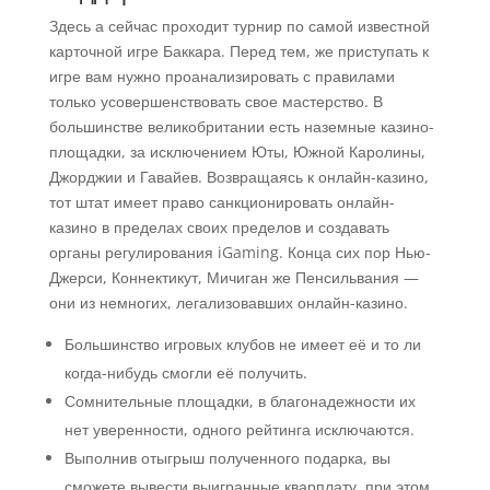
Здесь а сейчас проходит турнир по самой известной
карточной игре Баккара. Перед тем, же приступать к
игре вам нужно проанализировать с правилами
только усовершенствовать свое мастерство. В
большинстве великобритании есть наземные казино-
площадки, за исключением Юты, Южной Каролины,
Джорджии и Гавайев. Возвращаясь к онлайн-казино,
тот штат имеет право санкционировать онлайн-
казино в пределах своих пределов и создавать
органы регулирования iGaming. Конца сих пор Нью-
Джерси, Коннектикут, Мичиган же Пенсильвания —
они из немногих, легализовавших онлайн-казино.
Большинство игровых клубов не имеет её и то ли
когда-нибудь смогли её получить.
Сомнительные площадки, в благонадежности их
нет уверенности, одного рейтинга исключаются.
Выполнив отыгрыш полученного подарка, вы
сможете вывести выигранные кварплату, при этом