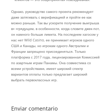
Однако, руководство самого проекта рекомендует
даже затягивать с верификацией и пройти ее как
можно раньше. Так вы ускорите получение выигрыша
в» «грядущем, в особенности, когда словите джек-пот,
он намного больше лимита. На последнем хагосом у
нас нет Wild Casino, ее принимает игроков одного
США и Канады, но игрокам одного Австралии и
Франции запрещено присоединяться. Только
платформа с 2017 года, лицензированная Комиссией
по азартным играм Панамы. Она совместима со
всеми устройствами, имеет широкий спектр
вариантов оплаты только предлагает широкий
выбрать первоклассных игр.
Enviar comentario