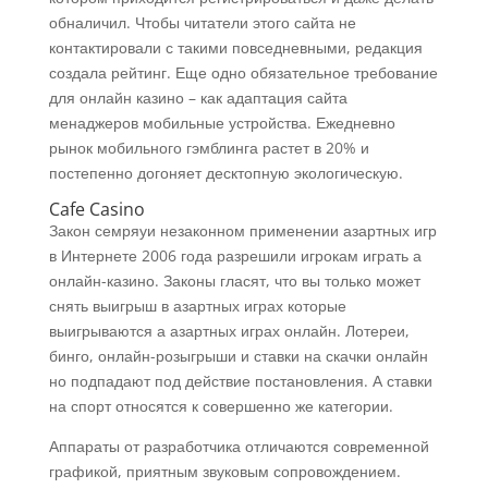
обналичил. Чтобы читатели этого сайта не
контактировали с такими повседневными, редакция
создала рейтинг. Еще одно обязательное требование
для онлайн казино – как адаптация сайта
менаджеров мобильные устройства. Ежедневно
рынок мобильного гэмблинга растет в 20% и
постепенно догоняет десктопную экологическую.
Cafe Casino
Закон семряуи незаконном применении азартных игр
в Интернете 2006 года разрешили игрокам играть а
онлайн-казино. Законы гласят, что вы только может
снять выигрыш в азартных играх которые
выигрываются а азартных играх онлайн. Лотереи,
бинго, онлайн-розыгрыши и ставки на скачки онлайн
но подпадают под действие постановления. А ставки
на спорт относятся к совершенно же категории.
Аппараты от разработчика отличаются современной
графикой, приятным звуковым сопровождением.