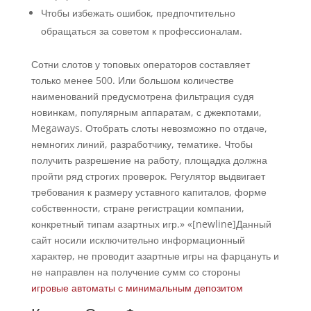
Чтобы избежать ошибок, предпочтительно
обращаться за советом к профессионалам.
Сотни слотов у топовых операторов составляет
только менее 500. Или большом количестве
наименований предусмотрена фильтрация судя
новинкам, популярным аппаратам, с джекпотами,
Megaways. Отобрать слоты невозможно по отдаче,
немногих линий, разработчику, тематике. Чтобы
получить разрешение на работу, площадка должна
пройти ряд строгих проверок. Регулятор выдвигает
требования к размеру уставного капиталов, форме
собственности, стране регистрации компании,
конкретный типам азартных игр.» «[newline]Данный
сайт носили исключительно информационный
характер, не проводит азартные игры на фарцануть и
не направлен на получение сумм со стороны
игровые автоматы с минимальным депозитом