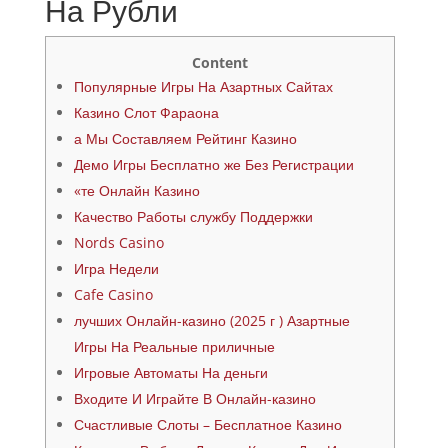
На Рубли
Content
Популярные Игры На Азартных Сайтах
Казино Слот Фараона
а Мы Составляем Рейтинг Казино
Демо Игры Бесплатно же Без Регистрации
«те Онлайн Казино
Качество Работы службу Поддержки
Nords Casino
Игра Недели
Cafe Casino
лучших Онлайн-казино (2025 г ) Азартные
Игры На Реальные приличные
Игровые Автоматы На деньги
Входите И Играйте В Онлайн-казино
Счастливые Слоты – Бесплатное Казино