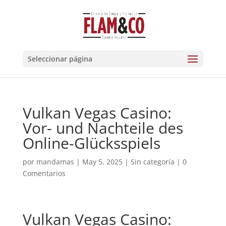
Seleccionar página
Vulkan Vegas Casino:
Vor- und Nachteile des
Online-Glücksspiels
por
mandamas
|
May 5, 2025
|
Sin categoría
|
0
Comentarios
Vulkan Vegas Casino: