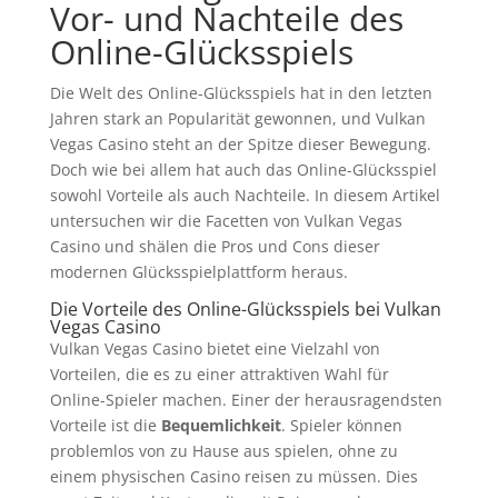
Vor- und Nachteile des
Online-Glücksspiels
Die Welt des Online-Glücksspiels hat in den letzten
Jahren stark an Popularität gewonnen, und Vulkan
Vegas Casino steht an der Spitze dieser Bewegung.
Doch wie bei allem hat auch das Online-Glücksspiel
sowohl Vorteile als auch Nachteile. In diesem Artikel
untersuchen wir die Facetten von Vulkan Vegas
Casino und shälen die Pros und Cons dieser
modernen Glücksspielplattform heraus.
Die Vorteile des Online-Glücksspiels bei Vulkan
Vegas Casino
Vulkan Vegas Casino bietet eine Vielzahl von
Vorteilen, die es zu einer attraktiven Wahl für
Online-Spieler machen. Einer der herausragendsten
Vorteile ist die
Bequemlichkeit
. Spieler können
problemlos von zu Hause aus spielen, ohne zu
einem physischen Casino reisen zu müssen. Dies