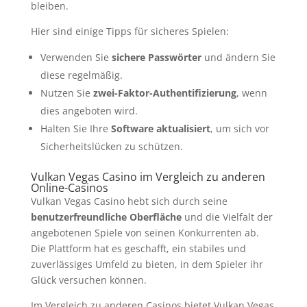
bleiben.
Hier sind einige Tipps für sicheres Spielen:
Verwenden Sie
sichere Passwörter
und ändern Sie
diese regelmäßig.
Nutzen Sie
zwei-Faktor-Authentifizierung
, wenn
dies angeboten wird.
Halten Sie Ihre
Software aktualisiert
, um sich vor
Sicherheitslücken zu schützen.
Vulkan Vegas Casino im Vergleich zu anderen
Online-Casinos
Vulkan Vegas Casino hebt sich durch seine
benutzerfreundliche Oberfläche
und die Vielfalt der
angebotenen Spiele von seinen Konkurrenten ab.
Die Plattform hat es geschafft, ein stabiles und
zuverlässiges Umfeld zu bieten, in dem Spieler ihr
Glück versuchen können.
Im Vergleich zu anderen Casinos bietet Vulkan Vegas