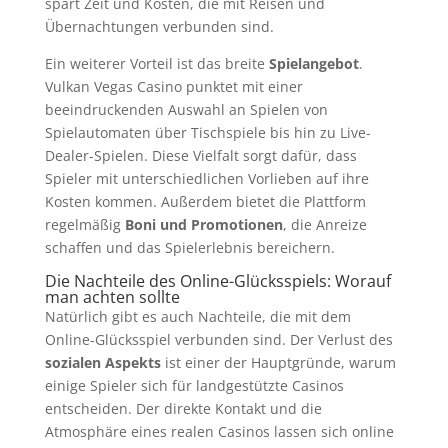
spart Zeit und Kosten, die mit Reisen und
Übernachtungen verbunden sind.
Ein weiterer Vorteil ist das breite
Spielangebot
.
Vulkan Vegas Casino punktet mit einer
beeindruckenden Auswahl an Spielen von
Spielautomaten über Tischspiele bis hin zu Live-
Dealer-Spielen. Diese Vielfalt sorgt dafür, dass
Spieler mit unterschiedlichen Vorlieben auf ihre
Kosten kommen. Außerdem bietet die Plattform
regelmäßig
Boni und Promotionen
, die Anreize
schaffen und das Spielerlebnis bereichern.
Die Nachteile des Online-Glücksspiels: Worauf
man achten sollte
Natürlich gibt es auch Nachteile, die mit dem
Online-Glücksspiel verbunden sind. Der Verlust des
sozialen Aspekts
ist einer der Hauptgründe, warum
einige Spieler sich für landgestützte Casinos
entscheiden. Der direkte Kontakt und die
Atmosphäre eines realen Casinos lassen sich online