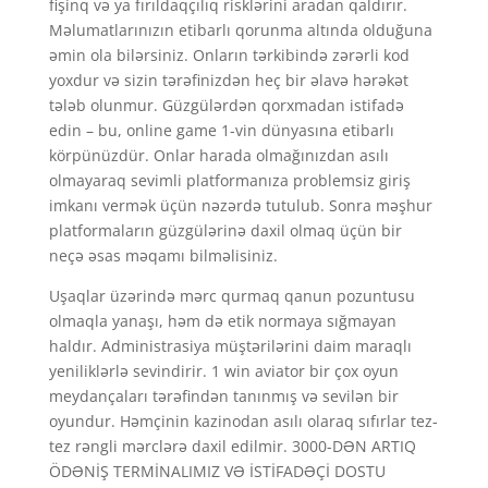
fişinq və ya fırıldaqçılıq risklərini aradan qaldırır.
Məlumatlarınızın etibarlı qorunma altında olduğuna
əmin ola bilərsiniz. Onların tərkibində zərərli kod
yoxdur və sizin tərəfinizdən heç bir əlavə hərəkət
tələb olunmur. Güzgülərdən qorxmadan istifadə
edin – bu, online game 1-vin dünyasına etibarlı
körpünüzdür. Onlar harada olmağınızdan asılı
olmayaraq sevimli platformanıza problemsiz giriş
imkanı vermək üçün nəzərdə tutulub. Sonra məşhur
platformaların güzgülərinə daxil olmaq üçün bir
neçə əsas məqamı bilməlisiniz.
Uşaqlar üzərində mərc qurmaq qanun pozuntusu
olmaqla yanaşı, həm də etik normaya sığmayan
haldır. Administrasiya müştərilərini daim maraqlı
yeniliklərlə sevindirir. 1 win aviator bir çox oyun
meydançaları tərəfindən tanınmış və sevilən bir
oyundur. Həmçinin kazinodan asılı olaraq sıfırlar tez-
tez rəngli mərclərə daxil edilmir. 3000-DƏN ARTIQ
ÖDƏNİŞ TERMİNALIMIZ VƏ İSTİFADƏÇİ DOSTU