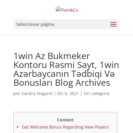
Seleccionar página
1win Az Bukmeker
Kontoru Rəsmi Sayt, 1win
Azərbaycanın Tədbiqi Və
Bonusları Blog Archives
por
Sandra Nogarol
|
Dic 6, 2021
|
Sin categoría
Content
Get Welcome Bonus Regarding New Players