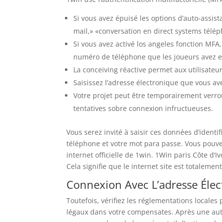
Si vous avez épuisé les options d’auto-assista
mail,» «conversation en direct systems télé
Si vous avez activé los angeles fonction MFA
numéro de téléphone que les joueurs avez e
La conceiving réactive permet aux utilisate
Saisissez l’adresse électronique que vous ave
Votre projet peut être temporairement verro
tentatives sobre connexion infructueuses.
Vous serez invité à saisir ces données d’ident
téléphone et votre mot para passe. Vous pouve
internet officielle de 1win. 1Win paris Côte d’I
Cela signifie que le internet site est totalem
Connexion Avec L’adresse Élec
Toutefois, vérifiez les réglementations locales
légaux dans votre compensates. Après une auth