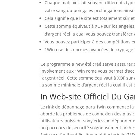
Chaque match» «sait souvent différents type
votre sang du poing, les prolongations ainsi
Cela signifie que le site est totalement sûr
Cette somme équivaut à XOF sur los angeles
d’argent réel la cual vous pouvez transférer 
Vous pouvez participer à des compétitions en
1Win use des normes avancées de cryptage d
Ce programme a new été créé serve s’assurer qu
involvement aux 1Win rome vous permet d’accu
l’argent réel. Cette somme équivaut à XOF sur 
la somme minimale d’argent réel la cual il est 
In Web-site Officiel Du Ga
Le rink de dépannage para 1win commence la pl
aborde les problèmes de connexion des plus co
utilisateurs puissent sony ericsson dépanner e
un parcours de sécurité soigneusement orches
1win use l’authentification multifactorielle (MF