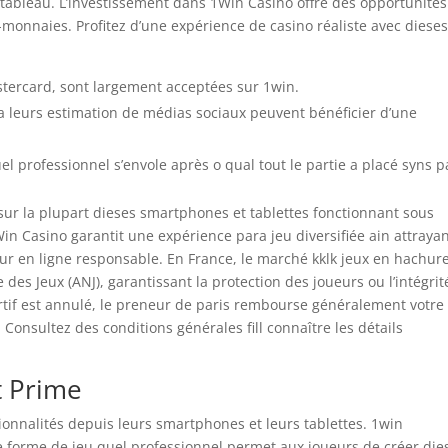
e tableau. L’investissement dans 1Win Casino offre des opportunités
-monnaies. Profitez d’une expérience de casino réaliste avec diese
tercard, sont largement acceptées sur 1win.
 via leurs estimation de médias sociaux peuvent bénéficier d’une
l professionnel s’envole après o qual tout le partie a placé syns pa
ée sur la plupart dieses smartphones et tablettes fonctionnant sous
Win Casino garantit une expérience para jeu diversifiée ain attrayan
oueur en ligne responsable. En France, le marché kklk jeux en hachur
 des Jeux (ANJ), garantissant la protection des joueurs ou l’intégrit
tif est annulé, le preneur de paris rembourse généralement votre
Consultez des conditions générales fill connaître les détails
t Prime
ionnalités depuis leurs smartphones et leurs tablettes. 1win
e forme de jeu quel professionnel permet aux joueurs de créer die