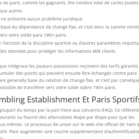
s de paris, comme les gagnants, the nombre total de cartes jouées
 que autres.
 et ne présente aucun problème juridique.
 base du dépendance de change fixe, et c’est donc la somme mini
vers votre solde para 1Win paris.
 fonction de la discipline sportive ou d’autres paramètres importa
es données pour protéger les informations kklk clients.
e intégraux les joueurs possessions reçoivent des tarifs garantis
muler des points qui peuvent ensuite être échangés contre para
are generally base du relation de change fixe, et c’est par conséqu
possible de transférer vers votre solde sobre 1Win paris.
mbling Establishment Et Paris Sportif
upart du temps par la part Foire aux concerns (FAQ). Ce référent
urants ou fournit des alternatives étape par étape pour que les
ux-mêmes. Le processus de union sur le web-site officiel de 1win 
tré. Pour augmenter une couche supplémentaire d’authentificatio
A).