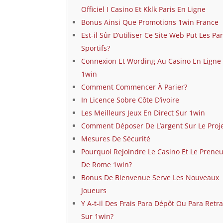
Officiel I Casino Et Kklk Paris En Ligne
Bonus Ainsi Que Promotions 1win France
Est-il Sûr D’utiliser Ce Site Web Put Les Par
Sportifs?
Connexion Et Wording Au Casino En Ligne
1win
Comment Commencer À Parier?
In Licence Sobre Côte D’ivoire
Les Meilleurs Jeux En Direct Sur 1win
Comment Déposer De L’argent Sur Le Proj
Mesures De Sécurité
Pourquoi Rejoindre Le Casino Et Le Prene
De Rome 1win?
Bonus De Bienvenue Serve Les Nouveaux
Joueurs
Y A-t-il Des Frais Para Dépôt Ou Para Retra
Sur 1win?