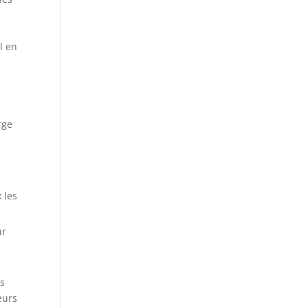
l en
rge
 les
ur
es
eurs