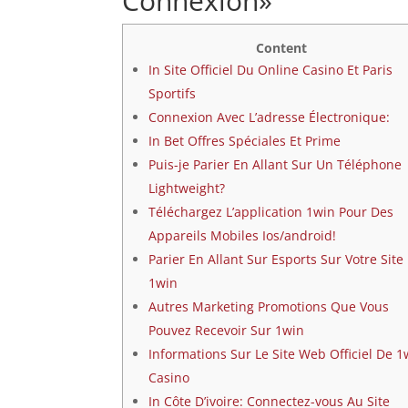
Connexion»
Content
In Site Officiel Du Online Casino Et Paris
Sportifs
Connexion Avec L’adresse Électronique:
In Bet Offres Spéciales Et Prime
Puis-je Parier En Allant Sur Un Téléphone
Lightweight?
Téléchargez L’application 1win Pour Des
Appareils Mobiles Ios/android!
Parier En Allant Sur Esports Sur Votre Site
1win
Autres Marketing Promotions Que Vous
Pouvez Recevoir Sur 1win
Informations Sur Le Site Web Officiel De 1
Casino
In Côte D’ivoire: Connectez-vous Au Site