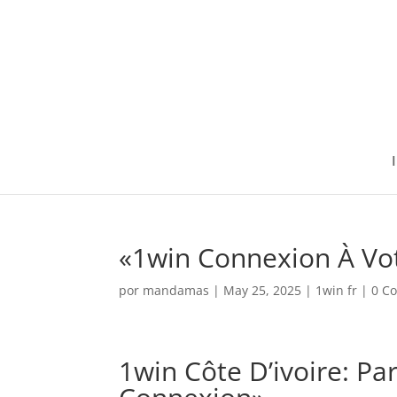
I
«1win Connexion À Vo
por
mandamas
|
May 25, 2025
|
1win fr
|
0 C
1win Côte D’ivoire: Par