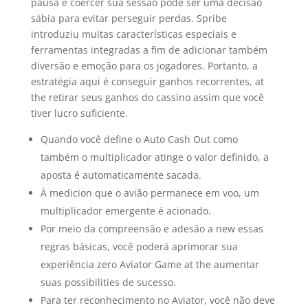
pausa e coercer sua sessão pode ser uma decisão
sábia para evitar perseguir perdas. Spribe
introduziu muitas características especiais e
ferramentas integradas a fim de adicionar também
diversão e emoção para os jogadores. Portanto, a
estratégia aqui é conseguir ganhos recorrentes, at
the retirar seus ganhos do cassino assim que você
tiver lucro suficiente.
Quando você define o Auto Cash Out como
também o multiplicador atinge o valor definido, a
aposta é automaticamente sacada.
À medicion que o avião permanece em voo, um
multiplicador emergente é acionado.
Por meio da compreensão e adesão a new essas
regras básicas, você poderá aprimorar sua
experiência zero Aviator Game at the aumentar
suas possibilities de sucesso.
Para ter reconhecimento no Aviator, você não deve