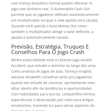
com licença brasileira normal podem oferecer to
jogo com dinheiro real. O Automobile Cash Out
permite que os jogadores definam automaticamente
um multiplicador no qual a new aposta será sacada.
Quando você specify o Auto Money Out como
também o multiplicador atinge o valor definido, a
aposta é automaticamente sacada.
Previsão, Estratégia, Truques E
Conselhos Para O Jogo Crash
Minha especialidade está no blando jogo Aviator
Accident, que estudei e dominei ao longo dos anos.
Como analista de jogos de azar, forneço insights
valiosos elizabeth conselhos tanto pra jogadores
quanto em virtude de cassinos, aproveitando meu
olhar atento afin de tendências e oportunidades.
Com habilidades para escrita, compartilho minhas
experiências e observações por meio para artigos
envolventes, trazendo luz para vários aspectos do