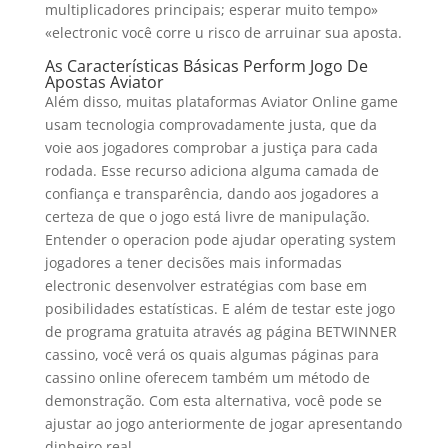
multiplicadores principais; esperar muito tempo»
«electronic você corre u risco de arruinar sua aposta.
As Características Básicas Perform Jogo De
Apostas Aviator
Além disso, muitas plataformas Aviator Online game
usam tecnologia comprovadamente justa, que da
voie aos jogadores comprobar a justiça para cada
rodada. Esse recurso adiciona alguma camada de
confiança e transparência, dando aos jogadores a
certeza de que o jogo está livre de manipulação.
Entender o operacion pode ajudar operating system
jogadores a tener decisões mais informadas
electronic desenvolver estratégias com base em
posibilidades estatísticas. E além de testar este jogo
de programa gratuita através ag página BETWINNER
cassino, você verá os quais algumas páginas para
cassino online oferecem também um método de
demonstração. Com esta alternativa, você pode se
ajustar ao jogo anteriormente de jogar apresentando
dinheiro real.