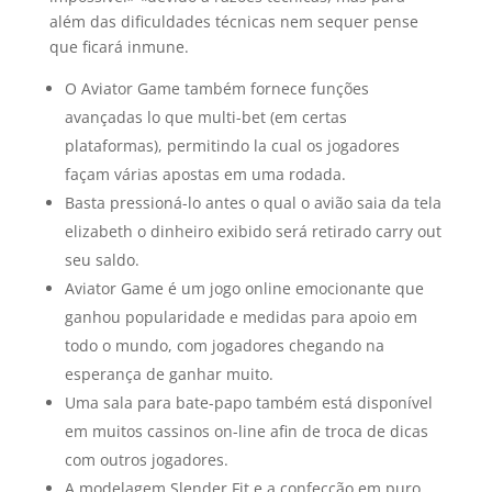
além das dificuldades técnicas nem sequer pense
que ficará inmune.
O Aviator Game também fornece funções
avançadas lo que multi-bet (em certas
plataformas), permitindo la cual os jogadores
façam várias apostas em uma rodada.
Basta pressioná-lo antes o qual o avião saia da tela
elizabeth o dinheiro exibido será retirado carry out
seu saldo.
Aviator Game é um jogo online emocionante que
ganhou popularidade e medidas para apoio em
todo o mundo, com jogadores chegando na
esperança de ganhar muito.
Uma sala para bate-papo também está disponível
em muitos cassinos on-line afin de troca de dicas
com outros jogadores.
A modelagem Slender Fit e a confecção em puro