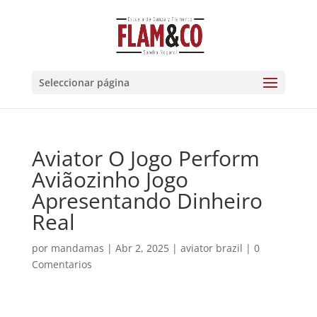
Seleccionar página
Aviator O Jogo Perform
Aviãozinho Jogo
Apresentando Dinheiro
Real
por
mandamas
|
Abr 2, 2025
|
aviator brazil
|
0
Comentarios