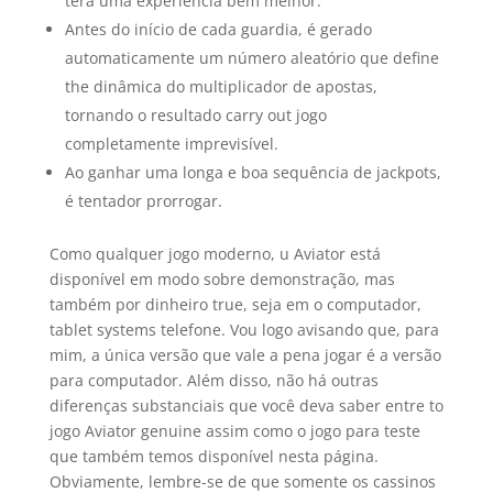
terá uma experiência bem melhor.
Antes do início de cada guardia, é gerado
automaticamente um número aleatório que define
the dinâmica do multiplicador de apostas,
tornando o resultado carry out jogo
completamente imprevisível.
Ao ganhar uma longa e boa sequência de jackpots,
é tentador prorrogar.
Como qualquer jogo moderno, u Aviator está
disponível em modo sobre demonstração, mas
também por dinheiro true, seja em o computador,
tablet systems telefone. Vou logo avisando que, para
mim, a única versão que vale a pena jogar é a versão
para computador. Além disso, não há outras
diferenças substanciais que você deva saber entre to
jogo Aviator genuine assim como o jogo para teste
que também temos disponível nesta página.
Obviamente, lembre-se de que somente os cassinos