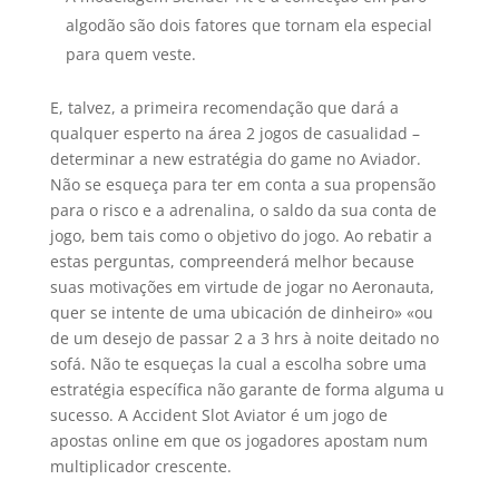
algodão são dois fatores que tornam ela especial
para quem veste.
E, talvez, a primeira recomendação que dará a
qualquer esperto na área 2 jogos de casualidad –
determinar a new estratégia do game no Aviador.
Não se esqueça para ter em conta a sua propensão
para o risco e a adrenalina, o saldo da sua conta de
jogo, bem tais como o objetivo do jogo. Ao rebatir a
estas perguntas, compreenderá melhor because
suas motivações em virtude de jogar no Aeronauta,
quer se intente de uma ubicación de dinheiro» «ou
de um desejo de passar 2 a 3 hrs à noite deitado no
sofá. Não te esqueças la cual a escolha sobre uma
estratégia específica não garante de forma alguma u
sucesso. A Accident Slot Aviator é um jogo de
apostas online em que os jogadores apostam num
multiplicador crescente.