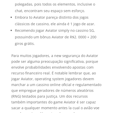
polegadas, pois todos os elementos, inclusive o
chat, encontram seu espaço sem esforço.
Embora to Aviator pareça distinto dos jogos
clássicos de cassino, ele ainda é 1 jogo de azar.
Recomendo jogar Aviator simply no cassino SG,
possuindo um bônus Aviator de R$2. 0000 + 200
giros grátis.
Para muitos jogadores, a new segurança do Aviator
pode ser alguma preocupação significativa, porque
envolve probabilidades envolvendo apostas com
recurso financeiro real. É notable lembrar que, ao
jogar Aviator, operating system jogadores devem
marchar a um cassino online oficial e regulamentado
que empregue geradores de números aleatórios
(RNG) testados para justiça. Um dos recursos
também importantes do game Aviator é ser capaz
sacar a qualquer momento antes la cual o avião voe