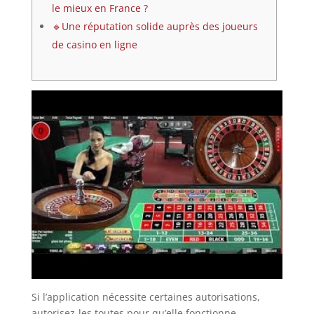
le mieux en France ?
🔹Une réputation solide auprès des joueurs
de casino en ligne
Si l’application nécessite certaines autorisations,
autorisez-les toutes pour qu’elle fonctionne