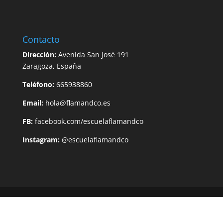
Contacto
Dirección:
Avenida San José 191
Zaragoza, España
Teléfono:
665938860
Email:
hola@flamandco.es
FB:
facebook.com/escuelaflamandco
Instagram:
@escuelaflamandco