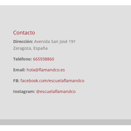
Contacto
Dirección:
Avenida San José 191
Zaragoza, España
Teléfono:
665938860
Email:
hola@flamandco.es
FB:
facebook.com/escuelaflamandco
Instagram:
@escuelaflamandco