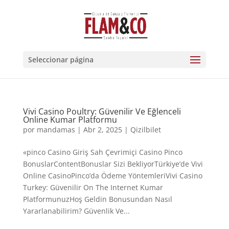
Seleccionar página
Vivi Casino Poultry: Güvenilir Ve Eğlenceli
Online Kumar Platformu
por
mandamas
|
Abr 2, 2025
|
Qizilbilet
«pinco Casino Giriş Sah Çevrimiçi Casino Pinco
BonuslarContentBonuslar Sizi BekliyorTürkiye’de Vivi
Online CasinoPinco’da Ödeme YöntemleriVivi Casino
Turkey: Güvenilir On The Internet Kumar
PlatformunuzHoş Geldin Bonusundan Nasıl
Yararlanabilirim? Güvenlik Ve...