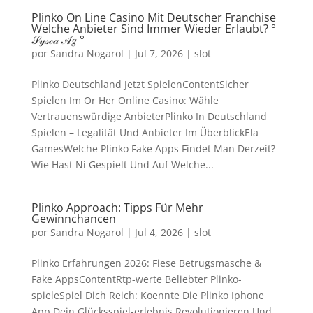
Plinko On Line Casino Mit Deutscher Franchise
Welche Anbieter Sind Immer Wieder Erlaubt? °
𝒮𝓎𝓈𝒸𝒶 𝒜𝑔 °
por
Sandra Nogarol
|
Jul 7, 2026
|
slot
Plinko Deutschland Jetzt SpielenContentSicher
Spielen Im Or Her Online Casino: Wähle
Vertrauenswürdige AnbieterPlinko In Deutschland
Spielen – Legalität Und Anbieter Im ÜberblickEla
GamesWelche Plinko Fake Apps Findet Man Derzeit?
Wie Hast Ni Gespielt Und Auf Welche...
Plinko Approach: Tipps Für Mehr
Gewinnchancen
por
Sandra Nogarol
|
Jul 4, 2026
|
slot
Plinko Erfahrungen 2026: Fiese Betrugsmasche &
Fake AppsContentRtp-werte Beliebter Plinko-
spieleSpiel Dich Reich: Koennte Die Plinko Iphone
App Dein Glücksspiel-erlebnis Revolutionieren Und