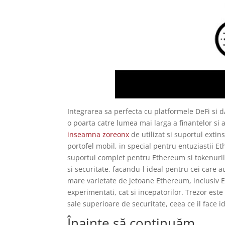
Integrarea sa perfecta cu platformele DeFi si 
o poarta catre lumea mai larga a finantelor si ap
inseamna zoreonx
de utilizat si suportul exti
portofel mobil, in special pentru entuziastii 
suportul complet pentru Ethereum si tokenuril
si securitate, facandu-l ideal pentru cei care a
mare varietate de jetoane Ethereum, inclusiv 
experimentati, cat si incepatorilor. Trezor est
sale superioare de securitate, ceea ce il face 
Înainte să continuăm…