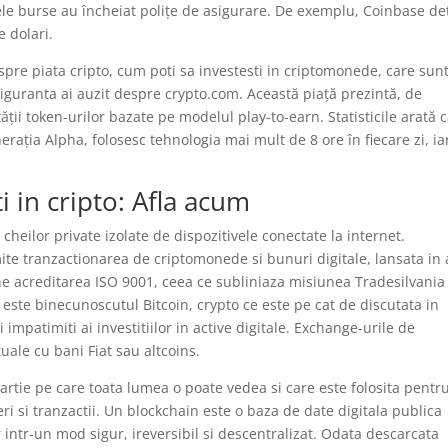
ele burse au încheiat polițe de asigurare. De exemplu, Coinbase de
e dolari.
espre piata cripto, cum poti sa investesti in criptomonede, care sun
u siguranta ai auzit despre crypto.com. Această piață prezintă, de
ții token-urilor bazate pe modelul play-to-earn. Statisticile arată 
ația Alpha, folosesc tehnologia mai mult de 8 ore în fiecare zi, ia
i in cripto: Afla acum
cheilor private izolate de dispozitivele conectate la internet.
te tranzactionarea de criptomonede si bunuri digitale, lansata in 
ne acreditarea ISO 9001, ceea ce subliniaza misiunea Tradesilvania
a este binecunoscutul Bitcoin, crypto ce este pe cat de discutata in
 impatimiti ai investitiilor in active digitale. Exchange-urile de
le cu bani Fiat sau altcoins.
artie pe care toata lumea o poate vedea si care este folosita pentr
geri si tranzactii. Un blockchain este o baza de date digitala publica
r intr-un mod sigur, ireversibil si descentralizat. Odata descarcata