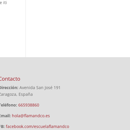
 iti
Contacto
Dirección:
Avenida San José 191
Zaragoza, España
Teléfono:
665938860
Email:
hola@flamandco.es
FB:
facebook.com/escuelaflamandco