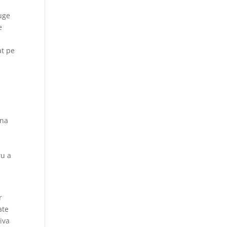
auge
e
at pe
ona
ru a
r
ate
iva