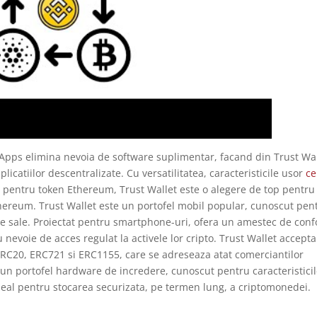
dApps elimina nevoia de software suplimentar, facand din Trust Wa
licatiilor descentralizate. Cu versatilitatea, caracteristicile usor
ce
ns pentru token Ethereum, Trust Wallet este o alegere de top pentru
Ethereum. Trust Wallet este un portofel mobil popular, cunoscut pen
e sale. Proiectat pentru smartphone-uri, ofera un amestec de conf
u nevoie de acces regulat la activele lor cripto. Trust Wallet accepta
ERC20, ERC721 si ERC1155, care se adreseaza atat comerciantilor
e un portofel hardware de incredere, cunoscut pentru caracteristici
ideal pentru stocarea securizata, pe termen lung, a criptomonedei.