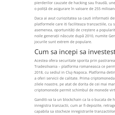
pierderilor cauzate de hacking sau fraudă, un
o poliță de asigurare în valoare de 255 milioan
Daca ai avut curiozitatea sa cauti informatii d
platformele care iti faciliteaza tranzactiile, c
asemenea, oportunități de creștere a popularită
noile generații născute după 2010, numite Gener
jocurile sunt extrem de populare.
Cum sa incepi sa investest
Acestea ofera securitate sporita prin pastrarea 
Tradesilvania – platforma romaneasca ce permi
2018, cu sediul in Cluj-Napoca. Platforma deti
a oferi servicii de calitate. Prima criptomoned
zilele noastre, pe atat de dorita de cei mai mari
criptomonede permit schimbul de monede virtua
Ganditi-va la un blockchain ca la o bucata de h
inregistra tranzactii, cum ar fi depozite, retra
capabila sa stocheze inregistrarile tranzactiilo