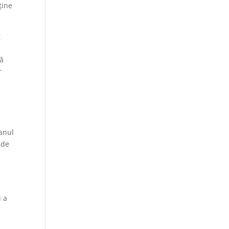
ține
t
că
r
anul
 de
u a