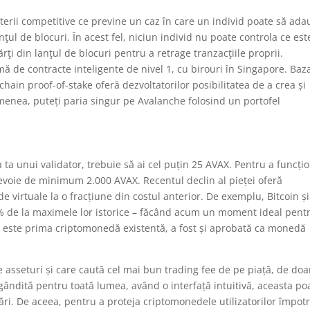
erii competitive ce previne un caz în care un individ poate să ad
ţul de blocuri. În acest fel, niciun individ nu poate controla ce est
rţi din lanţul de blocuri pentru a retrage tranzacţiile proprii.
ă de contracte inteligente de nivel 1, cu birouri în Singapore. Baz
ain proof-of-stake oferă dezvoltatorilor posibilitatea de a crea și
emenea, puteți paria singur pe Avalanche folosind un portofel
 ta unui validator, trebuie să ai cel puțin 25 AVAX. Pentru a funcți
 nevoie de minimum 2.000 AVAX. Recentul declin al pieței oferă
e virtuale la o fracțiune din costul anterior. De exemplu, Bitcoin și
% de la maximele lor istorice – făcând acum un moment ideal pent
că este prima criptomonedă existentă, a fost și aprobată ca monedă
de asseturi și care caută cel mai bun trading fee de pe piață, de doa
gândită pentru toată lumea, având o interfață intuitivă, aceasta po
ări. De aceea, pentru a proteja criptomonedele utilizatorilor împotr