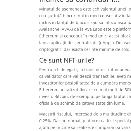
Minatul de asemenea este echivalentul unei lot
cu uşurinţă blocuri noi în mod consecutiv în lan
inclus în lanţul de blocuri sau să înlocuiască pă
Avalanche (AVAX) de la Ava Labs este o platform
Ethereum și conceput în mod unic, acest blockch
lansa aplicații descentralizate (dApps). De as
criptografic, dar există cerințe minime de sold.
Ce sunt NFT-urile?
Pentru a fi delegat și a transmite criptomoneda
ca validator care validează tranzacțiile, aveți
investitorilor posibilitatea de a cumpăra moned
Ethereum au scăzut fiecare cu mai mult de 50
investi. Bitcoin, de exemplu, pe lângă faptul 
oficială de schimb de câteva state din lume.
Maeștrii riscului, interesați de o multitudine 
0.25%. Dar nu numai, platforma a fost special 
ajuta pe oricine să realizeze cumpărări și vânz