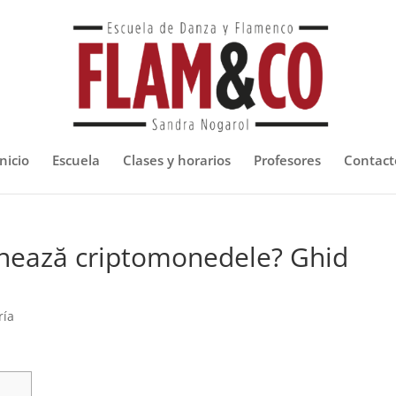
nicio
Escuela
Clases y horarios
Profesores
Contact
onează criptomonedele? Ghid
ría