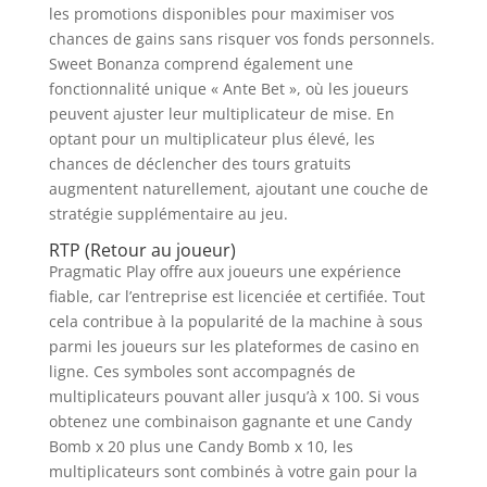
les promotions disponibles pour maximiser vos
chances de gains sans risquer vos fonds personnels.
Sweet Bonanza comprend également une
fonctionnalité unique « Ante Bet », où les joueurs
peuvent ajuster leur multiplicateur de mise. En
optant pour un multiplicateur plus élevé, les
chances de déclencher des tours gratuits
augmentent naturellement, ajoutant une couche de
stratégie supplémentaire au jeu.
RTP (Retour au joueur)
Pragmatic Play offre aux joueurs une expérience
fiable, car l’entreprise est licenciée et certifiée. Tout
cela contribue à la popularité de la machine à sous
parmi les joueurs sur les plateformes de casino en
ligne. Ces symboles sont accompagnés de
multiplicateurs pouvant aller jusqu’à x 100. Si vous
obtenez une combinaison gagnante et une Candy
Bomb x 20 plus une Candy Bomb x 10, les
multiplicateurs sont combinés à votre gain pour la