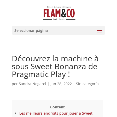
Seleccionar página
Découvrez la machine à
sous Sweet Bonanza de
Pragmatic Play !
por
Sandra Nogarol
|
Jun 28, 2022
|
Sin categoría
Content
Les meilleurs endroits pour jouer à Sweet