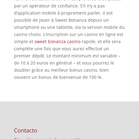
par un opérateur de confiance. S’il n’y a pas
d’application mobile à proprement parler, il est
possible de jouer à Sweet Bonanza depuis un
smartphone ou une tablette, via la version mobile du
casino choisi. L’inscription sur un casino en ligne est
simple et
sweet bonanza casino
rapide, et elle sera
complète une fois que vous aurez effectué un
premier dépôt. Le montant minimum est variable –
de 10 à 20 euros en général – et vous pourrez le
doubler grâce au meilleur bonus casino, bien
souvent un bonus de bienvenue de 100 %.
Contacto