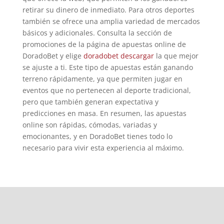
retirar su dinero de inmediato. Para otros deportes
también se ofrece una amplia variedad de mercados
básicos y adicionales. Consulta la sección de
promociones de la página de apuestas online de
DoradoBet y elige
doradobet descargar
la que mejor
se ajuste a ti. Este tipo de apuestas están ganando
terreno rápidamente, ya que permiten jugar en
eventos que no pertenecen al deporte tradicional,
pero que también generan expectativa y
predicciones en masa. En resumen, las apuestas
online son rápidas, cómodas, variadas y
emocionantes, y en DoradoBet tienes todo lo
necesario para vivir esta experiencia al máximo.