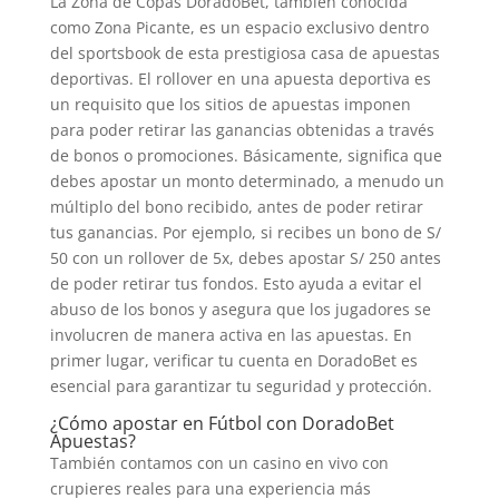
La Zona de Copas DoradoBet, también conocida
como Zona Picante, es un espacio exclusivo dentro
del sportsbook de esta prestigiosa casa de apuestas
deportivas. El rollover en una apuesta deportiva es
un requisito que los sitios de apuestas imponen
para poder retirar las ganancias obtenidas a través
de bonos o promociones. Básicamente, significa que
debes apostar un monto determinado, a menudo un
múltiplo del bono recibido, antes de poder retirar
tus ganancias. Por ejemplo, si recibes un bono de S/
50 con un rollover de 5x, debes apostar S/ 250 antes
de poder retirar tus fondos. Esto ayuda a evitar el
abuso de los bonos y asegura que los jugadores se
involucren de manera activa en las apuestas. En
primer lugar, verificar tu cuenta en DoradoBet es
esencial para garantizar tu seguridad y protección.
¿Cómo apostar en Fútbol con DoradoBet
Apuestas?
También contamos con un casino en vivo con
crupieres reales para una experiencia más