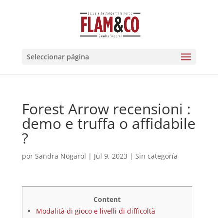
Seleccionar página
Forest Arrow recensioni :
demo e truffa o affidabile
?
por
Sandra Nogarol
|
Jul 9, 2023
|
Sin categoría
Content
Modalità di gioco e livelli di difficoltà