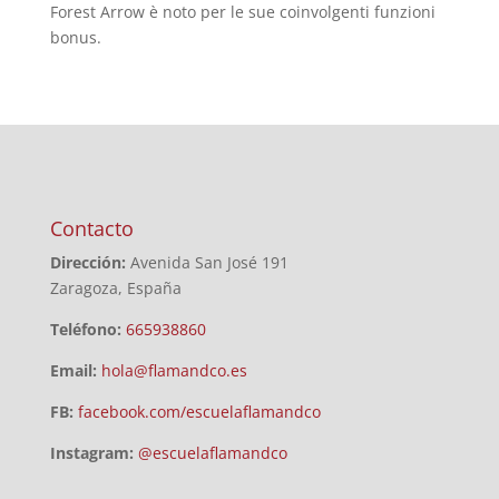
Forest Arrow è noto per le sue coinvolgenti funzioni
bonus.
Contacto
Dirección:
Avenida San José 191
Zaragoza, España
Teléfono:
665938860
Email:
hola@flamandco.es
FB:
facebook.com/escuelaflamandco
Instagram:
@escuelaflamandco