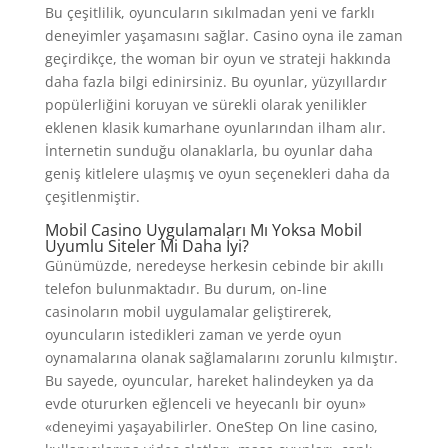
Bu çeşitlilik, oyuncuların sıkılmadan yeni ve farklı
deneyimler yaşamasını sağlar. Casino oyna ile zaman
geçirdikçe, the woman bir oyun ve strateji hakkında
daha fazla bilgi edinirsiniz. Bu oyunlar, yüzyıllardır
popülerliğini koruyan ve sürekli olarak yenilikler
eklenen klasik kumarhane oyunlarından ilham alır.
İnternetin sunduğu olanaklarla, bu oyunlar daha
geniş kitlelere ulaşmış ve oyun seçenekleri daha da
çeşitlenmiştir.
Mobil Casino Uygulamaları Mı Yoksa Mobil
Uyumlu Siteler Mi Daha İyi?
Günümüzde, neredeyse herkesin cebinde bir akıllı
telefon bulunmaktadır. Bu durum, on-line
casinoların mobil uygulamalar geliştirerek,
oyuncuların istedikleri zaman ve yerde oyun
oynamalarına olanak sağlamalarını zorunlu kılmıştır.
Bu sayede, oyuncular, hareket halindeyken ya da
evde otururken eğlenceli ve heyecanlı bir oyun»
«deneyimi yaşayabilirler. OneStep On line casino,