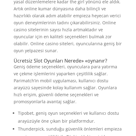
yasal düzenlemelere kadar the girl yönünü ele aldık.
Artık online kumar dünyasına daha bilinçli ve
hazırlıklı olarak adım atabilir empieza heyecan verici
oyun deneyimlerinin tadını çıkarabilirsiniz. Online
casino sitelerinin sayısı hızla artmaktadır ve
oyuncular için en kaliteli seçenekleri bulmak zor
olabilir. Online casino siteleri, oyuncularına geniş bir
oyun yelpazesi sunar.
Ücretsiz Slot Oyunları Nerede» «oynanır?
Geniş ödeme seçenekleri, oyunculara para yatırma
ve çekme işlemlerini yaparken çeşitlilik sağlar.
Parimatch’in mobil uygulaması, kullanıcı dostu
arayüzü sayesinde kolay kullanım sağlar. Oyunlara
hızlı erişim, güvenli ödeme seçenekleri ve
promosyonlarla avantaj sağlar.
Tipobet, geniş oyun seçenekleri ve kullanıcı dostu
arayüzüyle öne çıkan bir platformdur.
Thunderpick, sunduğu güvenlik önlemleri empieza