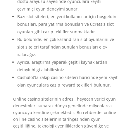
dostu arayüzü sayesinde oyunculara keyifli
çevrimiçi oyun deneyimi sunar.
Bazı slot siteleri, en yeni kullanıcılar için hoşgeldin
bonusları, para yatırma bonusları ve ücretsiz slot
oyunları gibi cazip teklifler sunmaktadır.
Bu bölümde, en çok kazandıran slot oyunlarını ve
slot siteleri tarafından sunulan bonusları ele»
«alacağız.
Ayrıca, araştırma yaparak çeşitli kaynaklardan
detaylı bilgi alabilirsiniz.
Cashalot’ta rakip casino siteleri haricinde yeni kayıt
olan oyunculara cazip reward teklifleri bulunur.
Online casino sitelerinin adresi, heyecan verici oyun
deneyimleri sunarak dünya genelinde milyonlarca
oyuncuyu kendine çekmektedir. Bu rehberde, online
on line casino sitelerinin tarihçesinden oyun
çeşitliliğine, teknolojik yeniliklerden güvenliğe ve