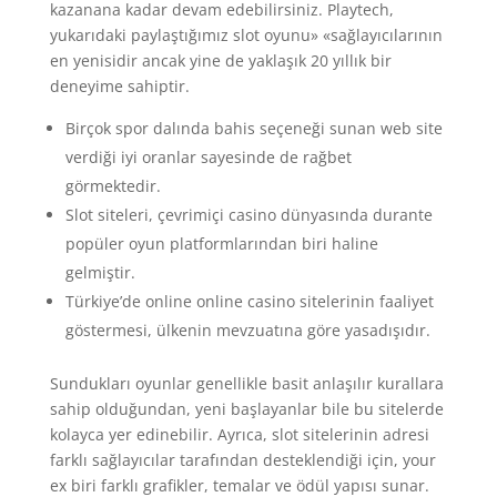
kazanana kadar devam edebilirsiniz. Playtech,
yukarıdaki paylaştığımız slot oyunu» «sağlayıcılarının
en yenisidir ancak yine de yaklaşık 20 yıllık bir
deneyime sahiptir.
Birçok spor dalında bahis seçeneği sunan web site
verdiği iyi oranlar sayesinde de rağbet
görmektedir.
Slot siteleri, çevrimiçi casino dünyasında durante
popüler oyun platformlarından biri haline
gelmiştir.
Türkiye’de online online casino sitelerinin faaliyet
göstermesi, ülkenin mevzuatına göre yasadışıdır.
Sundukları oyunlar genellikle basit anlaşılır kurallara
sahip olduğundan, yeni başlayanlar bile bu sitelerde
kolayca yer edinebilir. Ayrıca, slot sitelerinin adresi
farklı sağlayıcılar tarafından desteklendiği için, your
ex biri farklı grafikler, temalar ve ödül yapısı sunar.