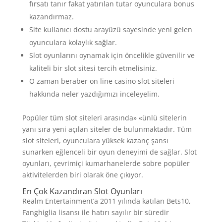
fırsatı tanır fakat yatırılan tutar oyunculara bonus
kazandırmaz.
Site kullanıcı dostu arayüzü sayesinde yeni gelen
oyunculara kolaylık sağlar.
Slot oyunlarını oynamak için öncelikle güvenilir ve
kaliteli bir slot sitesi tercih etmelisiniz.
O zaman beraber on line casino slot siteleri
hakkında neler yazdığımızı inceleyelim.
Popüler tüm slot siteleri arasında» «ünlü sitelerin
yanı sıra yeni açılan siteler de bulunmaktadır. Tüm
slot siteleri, oyunculara yüksek kazanç şansı
sunarken eğlenceli bir oyun deneyimi de sağlar. Slot
oyunları, çevrimiçi kumarhanelerde sobre popüler
aktivitelerden biri olarak öne çıkıyor.
En Çok Kazandıran Slot Oyunları
Realm Entertainment’a 2011 yılında katılan Bets10,
Fanghiglia lisansı ile hatırı sayılır bir süredir