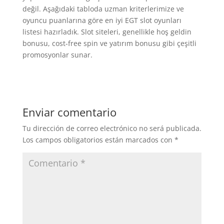
değil. Aşağıdaki tabloda uzman kriterlerimize ve
oyuncu puanlarına göre en iyi EGT slot oyunları
listesi hazırladık. Slot siteleri, genellikle hoş geldin
bonusu, cost-free spin ve yatırım bonusu gibi çeşitli
promosyonlar sunar.
Enviar comentario
Tu dirección de correo electrónico no será publicada.
Los campos obligatorios están marcados con
*