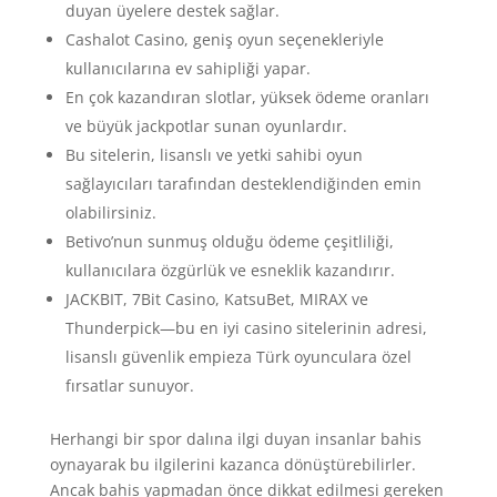
duyan üyelere destek sağlar.
Cashalot Casino, geniş oyun seçenekleriyle
kullanıcılarına ev sahipliği yapar.
En çok kazandıran slotlar, yüksek ödeme oranları
ve büyük jackpotlar sunan oyunlardır.
Bu sitelerin, lisanslı ve yetki sahibi oyun
sağlayıcıları tarafından desteklendiğinden emin
olabilirsiniz.
Betivo’nun sunmuş olduğu ödeme çeşitliliği,
kullanıcılara özgürlük ve esneklik kazandırır.
JACKBIT, 7Bit Casino, KatsuBet, MIRAX ve
Thunderpick—bu en iyi casino sitelerinin adresi,
lisanslı güvenlik empieza Türk oyunculara özel
fırsatlar sunuyor.
Herhangi bir spor dalına ilgi duyan insanlar bahis
oynayarak bu ilgilerini kazanca dönüştürebilirler.
Ancak bahis yapmadan önce dikkat edilmesi gereken