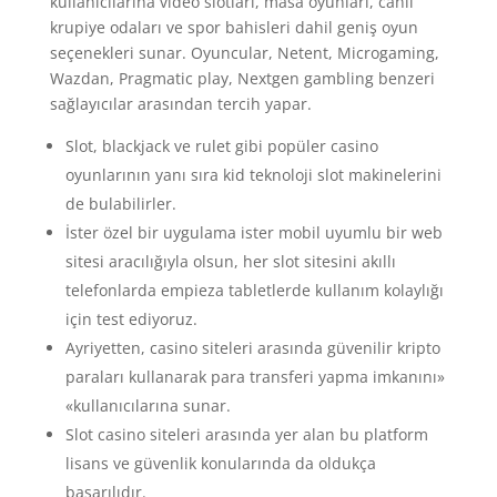
kullanıcılarına video slotları, masa oyunları, canlı
krupiye odaları ve spor bahisleri dahil geniş oyun
seçenekleri sunar. Oyuncular, Netent, Microgaming,
Wazdan, Pragmatic play, Nextgen gambling benzeri
sağlayıcılar arasından tercih yapar.
Slot, blackjack ve rulet gibi popüler casino
oyunlarının yanı sıra kid teknoloji slot makinelerini
de bulabilirler.
İster özel bir uygulama ister mobil uyumlu bir web
sitesi aracılığıyla olsun, her slot sitesini akıllı
telefonlarda empieza tabletlerde kullanım kolaylığı
için test ediyoruz.
Ayriyetten, casino siteleri arasında güvenilir kripto
paraları kullanarak para transferi yapma imkanını»
«kullanıcılarına sunar.
Slot casino siteleri arasında yer alan bu platform
lisans ve güvenlik konularında da oldukça
başarılıdır.