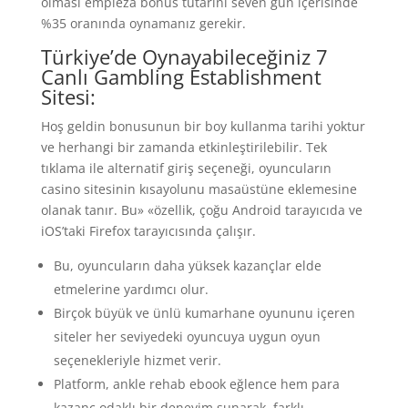
olması empieza bonus tutarını seven gün içerisinde
%35 oranında oynamanız gerekir.
Türkiye’de Oynayabileceğiniz 7
Canlı Gambling Establishment
Sitesi:
Hoş geldin bonusunun bir boy kullanma tarihi yoktur
ve herhangi bir zamanda etkinleştirilebilir. Tek
tıklama ile alternatif giriş seçeneği, oyuncuların
casino sitesinin kısayolunu masaüstüne eklemesine
olanak tanır. Bu» «özellik, çoğu Android tarayıcıda ve
iOS’taki Firefox tarayıcısında çalışır.
Bu, oyuncuların daha yüksek kazançlar elde
etmelerine yardımcı olur.
Birçok büyük ve ünlü kumarhane oyununu içeren
siteler her seviyedeki oyuncuya uygun oyun
seçenekleriyle hizmet verir.
Platform, ankle rehab ebook eğlence hem para
kazanç odaklı bir deneyim sunarak, farklı