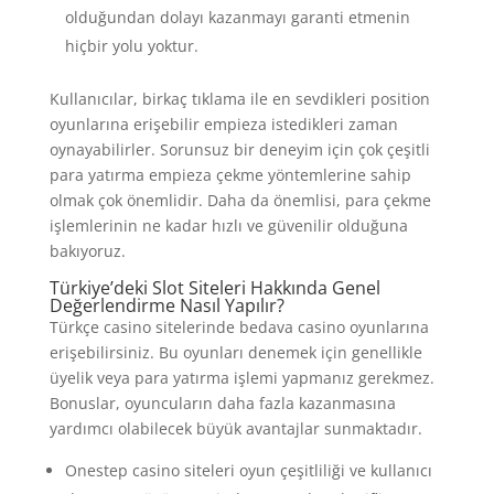
olduğundan dolayı kazanmayı garanti etmenin
hiçbir yolu yoktur.
Kullanıcılar, birkaç tıklama ile en sevdikleri position
oyunlarına erişebilir empieza istedikleri zaman
oynayabilirler. Sorunsuz bir deneyim için çok çeşitli
para yatırma empieza çekme yöntemlerine sahip
olmak çok önemlidir. Daha da önemlisi, para çekme
işlemlerinin ne kadar hızlı ve güvenilir olduğuna
bakıyoruz.
Türkiye’deki Slot Siteleri Hakkında Genel
Değerlendirme Nasıl Yapılır?
Türkçe casino sitelerinde bedava casino oyunlarına
erişebilirsiniz. Bu oyunları denemek için genellikle
üyelik veya para yatırma işlemi yapmanız gerekmez.
Bonuslar, oyuncuların daha fazla kazanmasına
yardımcı olabilecek büyük avantajlar sunmaktadır.
Onestep casino siteleri oyun çeşitliliği ve kullanıcı