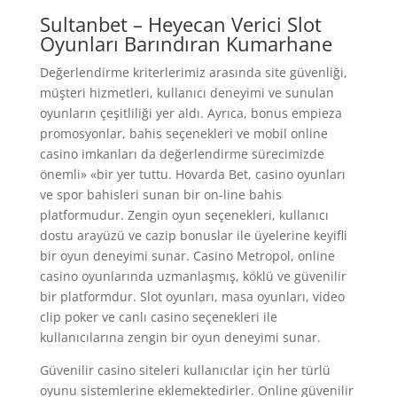
Sultanbet – Heyecan Verici Slot
Oyunları Barındıran Kumarhane
Değerlendirme kriterlerimiz arasında site güvenliği,
müşteri hizmetleri, kullanıcı deneyimi ve sunulan
oyunların çeşitliliği yer aldı. Ayrıca, bonus empieza
promosyonlar, bahis seçenekleri ve mobil online
casino imkanları da değerlendirme sürecimizde
önemli» «bir yer tuttu. Hovarda Bet, casino oyunları
ve spor bahisleri sunan bir on-line bahis
platformudur. Zengin oyun seçenekleri, kullanıcı
dostu arayüzü ve cazip bonuslar ile üyelerine keyifli
bir oyun deneyimi sunar. Casino Metropol, online
casino oyunlarında uzmanlaşmış, köklü ve güvenilir
bir platformdur. Slot oyunları, masa oyunları, video
clip poker ve canlı casino seçenekleri ile
kullanıcılarına zengin bir oyun deneyimi sunar.
Güvenilir casino siteleri kullanıcılar için her türlü
oyunu sistemlerine eklemektedirler. Online güvenilir