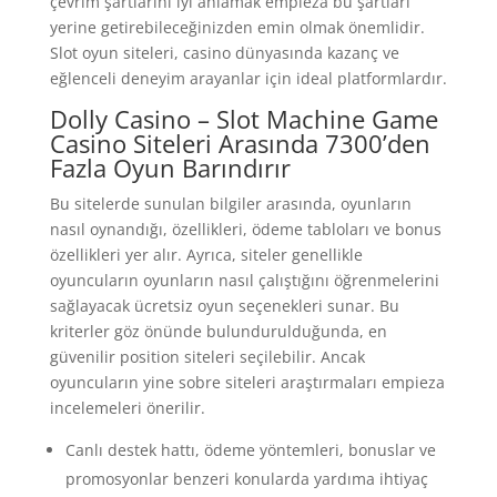
çevrim şartlarını iyi anlamak empieza bu şartları
yerine getirebileceğinizden emin olmak önemlidir.
Slot oyun siteleri, casino dünyasında kazanç ve
eğlenceli deneyim arayanlar için ideal platformlardır.
Dolly Casino – Slot Machine Game
Casino Siteleri Arasında 7300’den
Fazla Oyun Barındırır
Bu sitelerde sunulan bilgiler arasında, oyunların
nasıl oynandığı, özellikleri, ödeme tabloları ve bonus
özellikleri yer alır. Ayrıca, siteler genellikle
oyuncuların oyunların nasıl çalıştığını öğrenmelerini
sağlayacak ücretsiz oyun seçenekleri sunar. Bu
kriterler göz önünde bulundurulduğunda, en
güvenilir position siteleri seçilebilir. Ancak
oyuncuların yine sobre siteleri araştırmaları empieza
incelemeleri önerilir.
Canlı destek hattı, ödeme yöntemleri, bonuslar ve
promosyonlar benzeri konularda yardıma ihtiyaç