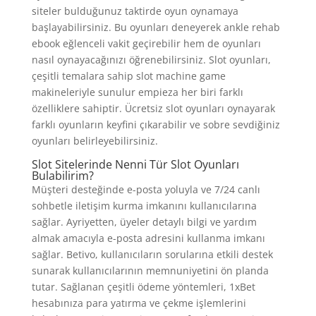
siteler bulduğunuz taktirde oyun oynamaya
başlayabilirsiniz. Bu oyunları deneyerek ankle rehab
ebook eğlenceli vakit geçirebilir hem de oyunları
nasıl oynayacağınızı öğrenebilirsiniz. Slot oyunları,
çeşitli temalara sahip slot machine game
makineleriyle sunulur empieza her biri farklı
özelliklere sahiptir. Ücretsiz slot oyunları oynayarak
farklı oyunların keyfini çıkarabilir ve sobre sevdiğiniz
oyunları belirleyebilirsiniz.
Slot Sitelerinde Nenni Tür Slot Oyunları
Bulabilirim?
Müşteri desteğinde e-posta yoluyla ve 7/24 canlı
sohbetle iletişim kurma imkanını kullanıcılarına
sağlar. Ayriyetten, üyeler detaylı bilgi ve yardım
almak amacıyla e-posta adresini kullanma imkanı
sağlar. Betivo, kullanıcıların sorularına etkili destek
sunarak kullanıcılarının memnuniyetini ön planda
tutar. Sağlanan çeşitli ödeme yöntemleri, 1xBet
hesabınıza para yatırma ve çekme işlemlerini