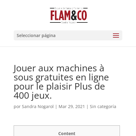
Seleccionar página
Jouer aux machines à
sous gratuites en ligne
pour le plaisir Plus de
400 jeux.
por
Sandra Nogarol
|
Mar 29, 2021
|
Sin categoría
Content