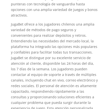
punteras con tecnología de vanguardia hasta
opciones con una amplia variedad de juegos y bonos
atractivos.
JugaBet ofrece a los jugadores chilenos una amplia
variedad de métodos de pago seguros y
convenientes para realizar depósitos y retiros.
Entendiendo las necesidades del mercado local, la
plataforma ha integrado las opciones más populares
y confiables para facilitar todas tus transacciones.
JugaBet se distingue por su excelente servicio de
atención al cliente, disponible las 24 horas del día,
los 7 días de la semana. Los jugadores pueden
contactar al equipo de soporte a través de múltiples
canales, incluyendo chat en vivo, correo electrónico y
redes sociales. El personal de atención es altamente
capacitado, respondiendo rápidamente a las
consultas y proporcionando soluciones eficientes a
cualquier problema que pueda surgir durante la
experiencia de juego. Esta atención personalizada