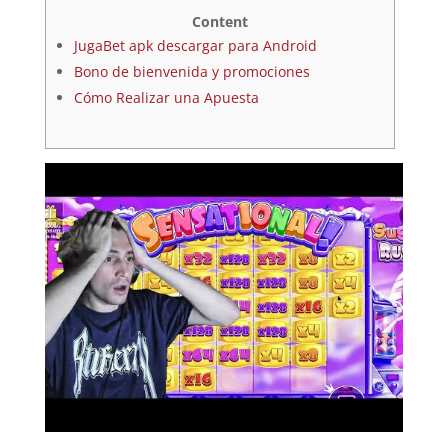
Content
JugaBet apk descargar para Android
Bono de bienvenida y promociones
Cómo Realizar una Apuesta