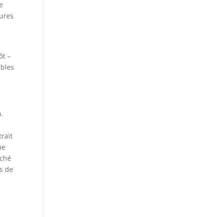
e
eures
ôt –
ables
n.
rait
ue
rché
s de