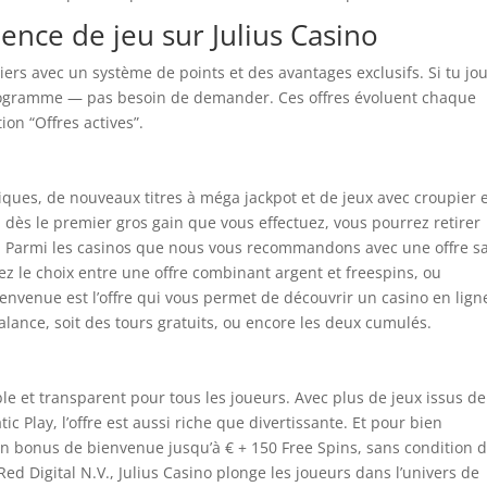
ence de jeu sur Julius Casino
iers avec un système de points et des avantages exclusifs. Si tu jo
rogramme — pas besoin de demander. Ces offres évoluent chaque
ion “Offres actives”.
s
iques, de nouveaux titres à méga jackpot et de jeux avec croupier 
r, dès le premier gros gain que vous effectuez, vous pourrez retirer
e. Parmi les casinos que nous vous recommandons avec une offre s
ez le choix entre une offre combinant argent et freespins, ou
envenue est l’offre qui vous permet de découvrir un casino en lign
alance, soit des tours gratuits, ou encore les deux cumulés.
e et transparent pour tous les joueurs. Avec plus de jeux issus de
Play, l’offre est aussi riche que divertissante. Et pour bien
un bonus de bienvenue jusqu’à € + 150 Free Spins, sans condition 
Red Digital N.V., Julius Casino plonge les joueurs dans l’univers de