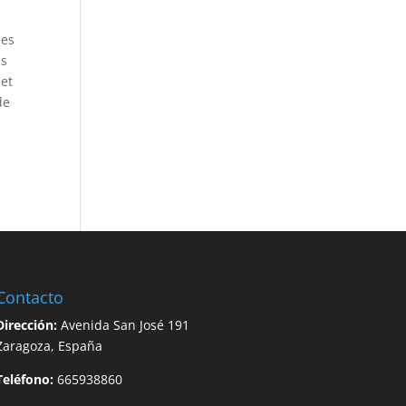
les
ns
 et
de
Contacto
Dirección:
Avenida San José 191
Zaragoza, España
Teléfono:
665938860