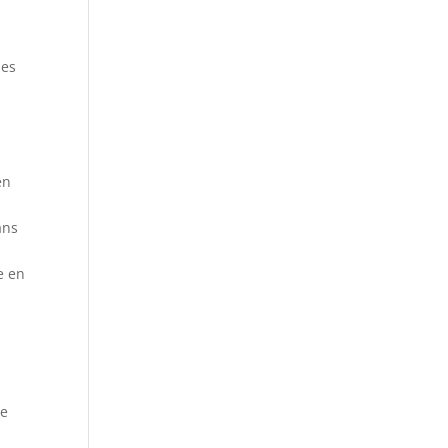
ues
en
ans
e en
de