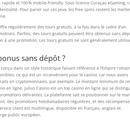
 rapide et 100 % mobile-friendly. Sous licence Curaçao eGaming, c
dentialité. Pour parier sur ces jeux, les free spins restent les meill
gne.
ffre régulièrement des tours gratuits, à la fois dans le cadre d’un
otions. Parfois, des tours gratuits peuvent être obtenus sans dép
ion à une promotion. Les tours gratuits ne sont généralement utilis
n bonus sans dépôt ?
é, conçu dans un style historique faisant référence à l’Empire romai
nibles, ce qui est un inconvénient pour le casino, car nous avons
retraits en cryptomonnaies, par exemple. Le montant minimum de ret
ino en ligne. Julius Casino est un top casino en ligne qui se disting
promotions délirantes. La plateforme sait se positionner sur le ma
ant, des promotions hebdomadaires régulières, et des récompense
rvice client est multilingue, disponible en français, anglais et
large public européen.