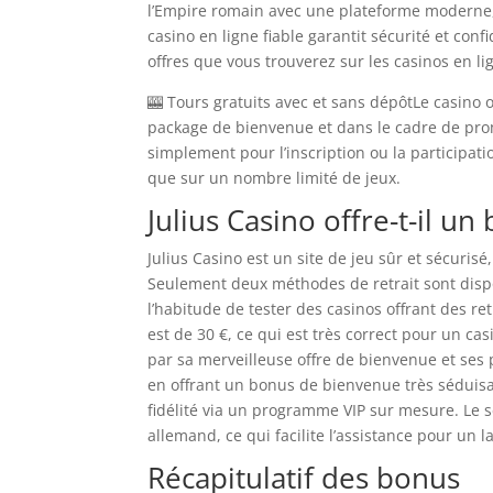
l’Empire romain avec une plateforme moderne,
casino en ligne fiable garantit sécurité et confi
offres que vous trouverez sur les casinos en li
🎰 Tours gratuits avec et sans dépôtLe casino o
package de bienvenue et dans le cadre de prom
simplement pour l’inscription ou la participat
que sur un nombre limité de jeux.
Julius Casino offre-t-il u
Julius Casino est un site de jeu sûr et sécuris
Seulement deux méthodes de retrait sont dispo
l’habitude de tester des casinos offrant des 
est de 30 €, ce qui est très correct pour un cas
par sa merveilleuse offre de bienvenue et ses 
en offrant un bonus de bienvenue très séduis
fidélité via un programme VIP sur mesure. Le se
allemand, ce qui facilite l’assistance pour un 
Récapitulatif des bonus