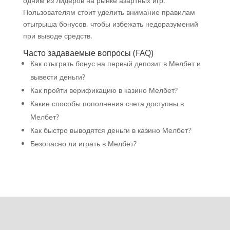
одним из лидеров на рынке азартных игр.
Пользователям стоит уделить внимание правилам
отыгрыша бонусов, чтобы избежать недоразумений
при выводе средств.
Часто задаваемые вопросы (FAQ)
Как отыграть бонус на первый депозит в Мелбет и
вывести деньги?
Как пройти верификацию в казино Мелбет?
Какие способы пополнения счета доступны в
Мелбет?
Как быстро выводятся деньги в казино Мелбет?
Безопасно ли играть в Мелбет?