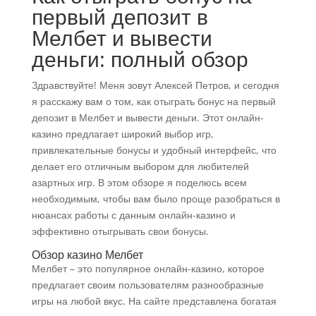
первый депозит в
Мелбет и вывести
деньги: полный обзор
Здравствуйте! Меня зовут Алексей Петров, и сегодня
я расскажу вам о том, как отыграть бонус на первый
депозит в Мелбет и вывести деньги. Этот онлайн-
казино предлагает широкий выбор игр,
привлекательные бонусы и удобный интерфейс, что
делает его отличным выбором для любителей
азартных игр. В этом обзоре я поделюсь всем
необходимым, чтобы вам было проще разобраться в
нюансах работы с данным онлайн-казино и
эффективно отыгрывать свои бонусы.
Обзор казино Мелбет
Мелбет – это популярное онлайн-казино, которое
предлагает своим пользователям разнообразные
игры на любой вкус. На сайте представлена богатая