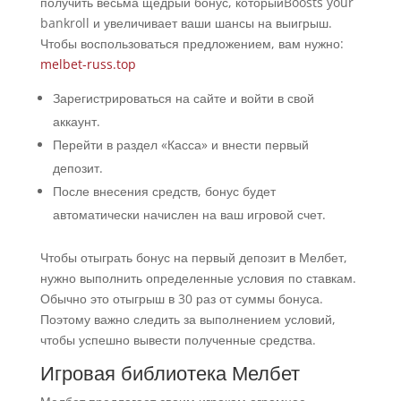
получить весьма щедрый бонус, которыйBoosts your
bankroll и увеличивает ваши шансы на выигрыш.
Чтобы воспользоваться предложением, вам нужно:
melbet-russ.top
Зарегистрироваться на сайте и войти в свой
аккаунт.
Перейти в раздел «Касса» и внести первый
депозит.
После внесения средств, бонус будет
автоматически начислен на ваш игровой счет.
Чтобы отыграть бонус на первый депозит в Мелбет,
нужно выполнить определенные условия по ставкам.
Обычно это отыгрыш в 30 раз от суммы бонуса.
Поэтому важно следить за выполнением условий,
чтобы успешно вывести полученные средства.
Игровая библиотека Мелбет