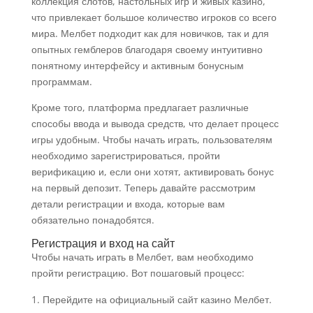
коллекция слотов, настольных игр и живых казино,
что привлекает большое количество игроков со всего
мира. Мелбет подходит как для новичков, так и для
опытных гемблеров благодаря своему интуитивно
понятному интерфейсу и активным бонусным
программам.
Кроме того, платформа предлагает различные
способы ввода и вывода средств, что делает процесс
игры удобным. Чтобы начать играть, пользователям
необходимо зарегистрироваться, пройти
верификацию и, если они хотят, активировать бонус
на первый депозит. Теперь давайте рассмотрим
детали регистрации и входа, которые вам
обязательно понадобятся.
Регистрация и вход на сайт
Чтобы начать играть в Мелбет, вам необходимо
пройти регистрацию. Вот пошаговый процесс:
Перейдите на официальный сайт казино Мелбет.