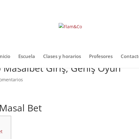
nicio
Escuela
Clases y horarios
Profesores
Contact
o Masalbet Giriş, Geniş Oyun
omentarios
 Masal Bet
et