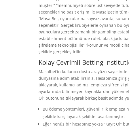
müşteri” “memnuniyeti sobre üst seviyede tutu
seçeneklerine basit erişim ile MasalBet’in tüm 
“MasalBet, oyuncularına sayısız avantaj sunar 
seçenektir. Gerçek krupiyelerle oynanan bu oy
oyunculara gerçek zamanlı bir gambling establ
establishment bölümünde rulet, black jack, ba
şifreleme teknolojisi ile” “korunur ve mobil c
şekilde gerçekleştirilir.
Kolay Çevrimli Betting Institu
Masalbet’in kullanıcı dostu arayüzü sayesinde h
dünyasına adım atabilirsiniz. Hesabınıza giriş 
tıklayarak, kullanıcı adınızı empieza şifreniz
ayarlarında bilinmeyen kaynaklardan yüklemele
Ol” butonuna tıklayarak birkaç basit adımda ye
Bu ödeme yöntemleri, güvenilirlik empieza hız
şekilde karşılayacak şekilde tasarlanmıştır.
Eğer henüz bir hesabınız yoksa “Kayıt Ol” bu