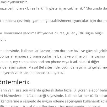
aşlayabilirsiniz.
za bağlı olarak biraz farklılık gösterir, ancak her iki” “durumda d
ar empieza çevrimiçi gambling establishment oyuncuları için duran
rı konusunda yardıma ihtiyacınız olursa, güler yüzlü sigue bilgili
dır.
eticesinde, kullanıcılar kazançlarını durante hızlı ve güvenli şekil
 bonuslar empieza promosyonlar ile bahis ve online on line casino
ulamamız, my companion and am phone veya iPad’inizdeki diğer
r deneyim sunar. Masal Bet sitesinde, oyun deneyiminizi geliştirm
zi heyecan verici added bonus sunuyoruz.
öntemleri»
arın yanı sıra son yıllarda giderek daha fazla ilgi gören e-spor bahi
i hizmetlerinin 7/24 desteği sayesinde, kullanıcılar her türlü soru
ar, kendilerine a respeito de uygun ödeme seçeneğini kullanarak kol
ilirler. Ayrıca, Masal On collection casino yeni empieza mevcut