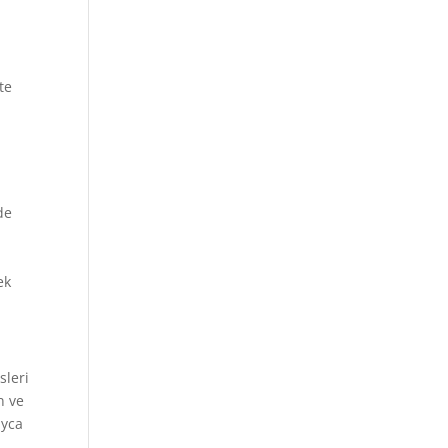
a
te
de
ek
sleri
n ve
ayca