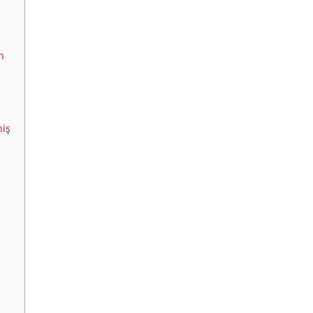
n
niş