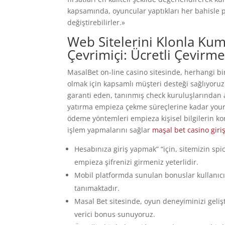
kapsamında, oyuncular yaptıkları her bahisle p
değiştirebilirler.»
Web Sitelerini Klonla Ku
Çevrimiçi: Ücretli Çevirme
MasalBet on-line casino sitesinde, herhangi bi
olmak için kapsamlı müşteri desteği sağlıyoruz
garanti eden, tanınmış check kuruluşlarından al
yatırma empieza çekme süreçlerine kadar your e
ödeme yöntemleri empieza kişisel bilgilerin ko
işlem yapmalarını sağlar
maşal bet casino giri
Hesabınıza giriş yapmak” “için, sitemizin spic
empieza şifrenizi girmeniz yeterlidir.
Mobil platformda sunulan bonuslar kullanıcı
tanımaktadır.
Masal Bet sitesinde, oyun deneyiminizi geliş
verici bonus sunuyoruz.