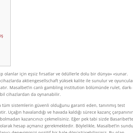
i
oş
 olanlar için eşsiz fırsatlar ve ödüllerle dolu bir dünya» «sunar.
ihazlarda aktiengesellschaft yüksek kalite ile sunulur ve oyuncula
atır. Masalbet’in canlı gambling institution bölümünde rulet, dark-
bil cihazlardan da oynanabilir.
a tüm sistemlerin güvenli olduğunu garanti eden, tanınmış test
iptir. Uçağın havalandığı ve havada kaldığı sürece kazanç çarpanını
bolmadan kazancınızı çekmelisiniz. Eğer pek tabi sizde Basaribet’t
 olarak hesap açmanız gerekmektedir. Böylelikle, Masalbet’in sund
llanıcı deneyiminizi pozitif bir hale dönüştürebilirsiniz. Bu plan