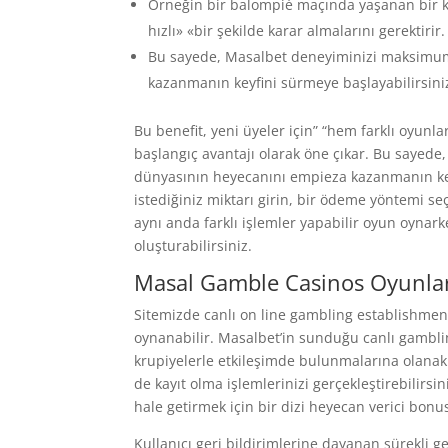
Örneğin bir balompié maçında yaşanan bir kırm
hızlı» «bir şekilde karar almalarını gerektirir.
Bu sayede, Masalbet deneyiminizi maksimum 
kazanmanın keyfini sürmeye başlayabilirsini
Bu benefit, yeni üyeler için” “hem farklı oyunla
başlangıç avantajı olarak öne çıkar. Bu sayed
dünyasının heyecanını empieza kazanmanın key
istediğiniz miktarı girin, bir ödeme yöntemi se
aynı anda farklı işlemler yapabilir oyun oynark
oluşturabilirsiniz.
Masal Gamble Casinos Oyunla
Sitemizde canlı on line gambling establishment
oynanabilir. Masalbet’in sunduğu canlı gambli
krupiyelerle etkileşimde bulunmalarına olanak t
de kayıt olma işlemlerinizi gerçekleştirebilirs
hale getirmek için bir dizi heyecan verici bon
Kullanıcı geri bildirimlerine dayanan sürekli 