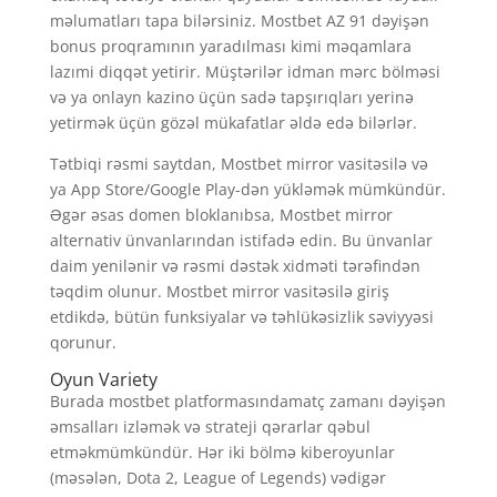
məlumatları tapa bilərsiniz. Mostbet AZ 91 dəyişən
bonus proqramının yaradılması kimi məqamlara
lazımi diqqət yetirir. Müştərilər idman mərc bölməsi
və ya onlayn kazino üçün sadə tapşırıqları yerinə
yetirmək üçün gözəl mükafatlar əldə edə bilərlər.
Tətbiqi rəsmi saytdan, Mostbet mirror vasitəsilə və
ya App Store/Google Play-dən yükləmək mümkündür.
Əgər əsas domen bloklanıbsa, Mostbet mirror
alternativ ünvanlarından istifadə edin. Bu ünvanlar
daim yenilənir və rəsmi dəstək xidməti tərəfindən
təqdim olunur. Mostbet mirror vasitəsilə giriş
etdikdə, bütün funksiyalar və təhlükəsizlik səviyyəsi
qorunur.
Oyun Variety
Burada mostbet platformasındamatç zamanı dəyişən
əmsalları izləmək və strateji qərarlar qəbul
etməkmümkündür. Hər iki bölmə kiberoyunlar
(məsələn, Dota 2, League of Legends) vədigər