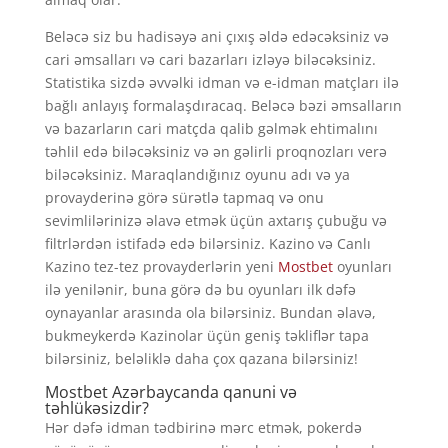
Beləcə siz bu hadisəyə ani çıxış əldə edəcəksiniz və
cari əmsalları və cari bazarları izləyə biləcəksiniz.
Statistika sizdə əvvəlki idman və e-idman matçları ilə
bağlı anlayış formalaşdıracaq. Beləcə bəzi əmsalların
və bazarların cari matçda qalib gəlmək ehtimalını
təhlil edə biləcəksiniz və ən gəlirli proqnozları verə
biləcəksiniz. Maraqlandığınız oyunu adı və ya
provayderinə görə sürətlə tapmaq və onu
sevimlilərinizə əlavə etmək üçün axtarış çubuğu və
filtrlərdən istifadə edə bilərsiniz. Kazino və Canlı
Kazino tez-tez provayderlərin yeni
Mostbet
oyunları
ilə yenilənir, buna görə də bu oyunları ilk dəfə
oynayanlar arasında ola bilərsiniz. Bundan əlavə,
bukmeykerdə Kazinolar üçün geniş təkliflər tapa
bilərsiniz, beləliklə daha çox qazana bilərsiniz!
Mostbet Azərbaycanda qanuni və
təhlükəsizdir?
Hər dəfə idman tədbirinə mərc etmək, pokerdə