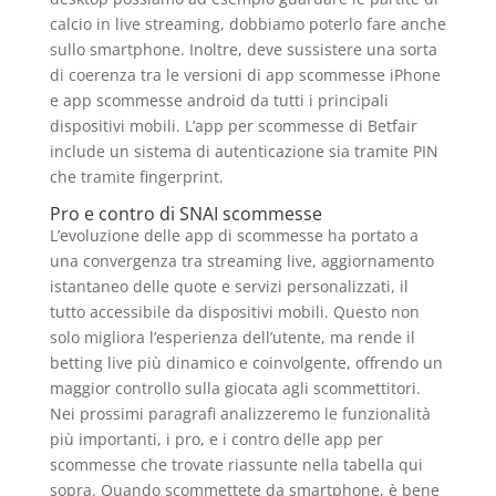
calcio in live streaming, dobbiamo poterlo fare anche
sullo smartphone. Inoltre, deve sussistere una sorta
di coerenza tra le versioni di app scommesse iPhone
e app scommesse android da tutti i principali
dispositivi mobili. L’app per scommesse di Betfair
include un sistema di autenticazione sia tramite PIN
che tramite fingerprint.
Pro e contro di SNAI scommesse
L’evoluzione delle app di scommesse ha portato a
una convergenza tra streaming live, aggiornamento
istantaneo delle quote e servizi personalizzati, il
tutto accessibile da dispositivi mobili. Questo non
solo migliora l’esperienza dell’utente, ma rende il
betting live più dinamico e coinvolgente, offrendo un
maggior controllo sulla giocata agli scommettitori.
Nei prossimi paragrafi analizzeremo le funzionalità
più importanti, i pro, e i contro delle app per
scommesse che trovate riassunte nella tabella qui
sopra. Quando scommettete da smartphone, è bene