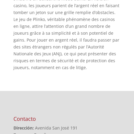
casino, les joueurs parient de l’argent réel en faisant
tomber un jeton sur une grille remplie d’obstacles.
Le jeu de Plinko, véritable phénomène des casinos
en ligne, attire l’attention d’un grand nombre de
joueurs grâce à sa simplicité et à son potentiel de
gains. Pour jouer en argent réel, il faudra passer par
des sites étrangers non régulés par l’Autorité
Nationale des Jeux (ANJ), ce qui peut présenter des
risques en termes de sécurité et de protection des
joueurs, notamment en cas de litige.
Contacto
Dirección:
Avenida San José 191