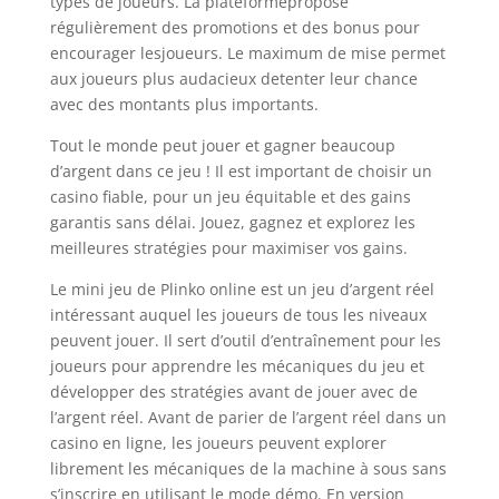
types de joueurs. La plateformepropose
régulièrement des promotions et des bonus pour
encourager lesjoueurs. Le maximum de mise permet
aux joueurs plus audacieux detenter leur chance
avec des montants plus importants.
Tout le monde peut jouer et gagner beaucoup
d’argent dans ce jeu ! Il est important de choisir un
casino fiable, pour un jeu équitable et des gains
garantis sans délai. Jouez, gagnez et explorez les
meilleures stratégies pour maximiser vos gains.
Le mini jeu de Plinko online est un jeu d’argent réel
intéressant auquel les joueurs de tous les niveaux
peuvent jouer. Il sert d’outil d’entraînement pour les
joueurs pour apprendre les mécaniques du jeu et
développer des stratégies avant de jouer avec de
l’argent réel. Avant de parier de l’argent réel dans un
casino en ligne, les joueurs peuvent explorer
librement les mécaniques de la machine à sous sans
s’inscrire en utilisant le mode démo. En version