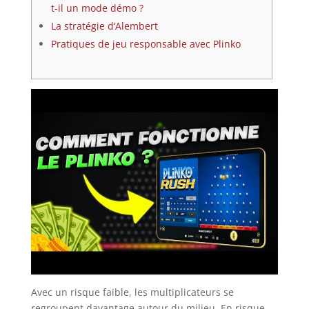
t-il un mode démo ?
La stratégie d’Alembert
Pratiques de jeu responsable avec Plinko
Avec un risque faible, les multiplicateurs se
regroupent davantage autour du milieu. En risque