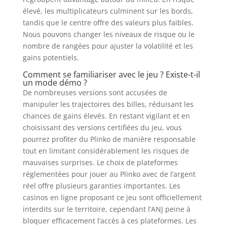
élevé, les multiplicateurs culminent sur les bords,
tandis que le centre offre des valeurs plus faibles.
Nous pouvons changer les niveaux de risque ou le
nombre de rangées pour ajuster la volatilité et les
gains potentiels.
Comment se familiariser avec le jeu ? Existe-t-il
un mode démo ?
De nombreuses versions sont accusées de
manipuler les trajectoires des billes, réduisant les
chances de gains élevés. En restant vigilant et en
choisissant des versions certifiées du jeu, vous
pourrez profiter du Plinko de manière responsable
tout en limitant considérablement les risques de
mauvaises surprises. Le choix de plateformes
réglementées pour jouer au Plinko avec de l’argent
réel offre plusieurs garanties importantes. Les
casinos en ligne proposant ce jeu sont officiellement
interdits sur le territoire, cependant l’ANJ peine à
bloquer efficacement l’accès à ces plateformes. Les