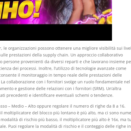
 le organizzazioni possono ottenere una migliore visibilità sui livel
sulle prestazioni della supply chain. Un approccio collaborativo
 persone provenienti da diversi reparti e che lavorano insieme pe
cienza dei processi. Inoltre, l’utilizzo di tecnologie avanzate come
ati consente il monitoraggio in tempo reale delle prestazioni delle
La collaborazione con i fornitori svolge un ruolo fondamentale nel
amento e gestione delle relazioni con i fornitori (SRM). Un’altra
ltati precedenti e identificare eventuali schemi o tendenze.
 Basso – Medio – Alto oppure regolare il numero di righe da 8 a 16.
 il moltiplicatore del blocco più lontano è più alto, ma ci sono num
odalità di rischio più basso, il moltiplicatore più alto è 16x, ma tut
le. Puoi regolare la modalità di rischio e il conteggio delle righe i