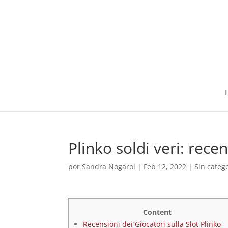
I
Plinko soldi veri: rece
por
Sandra Nogarol
|
Feb 12, 2022
|
Sin categ
Content
Recensioni dei Giocatori sulla Slot Plinko