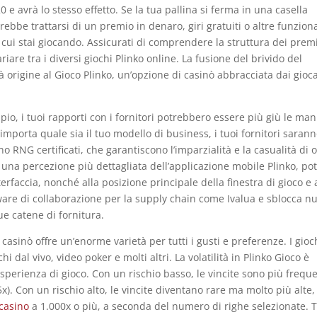
0 e avrà lo stesso effetto. Se la tua pallina si ferma in una casella
rebbe trattarsi di un premio in denaro, giri gratuiti o altre funziona
 cui stai giocando. Assicurati di comprendere la struttura dei prem
iare tra i diversi giochi Plinko online. La fusione del brivido del
origine al Gioco Plinko, un’opzione di casinò abbracciata dai gioca
pio, i tuoi rapporti con i fornitori potrebbero essere più giù le man
mporta quale sia il tuo modello di business, i tuoi fornitori saran
ano RNG certificati, che garantiscono l’imparzialità e la casualità di 
 una percezione più dettagliata dell’applicazione mobile Plinko, po
erfaccia, nonché alla posizione principale della finestra di gioco e 
ftware di collaborazione per la supply chain come Ivalua e sblocca n
tue catene di fornitura.
casinò offre un’enorme varietà per tutti i gusti e preferenze. I gioc
hi dal vivo, video poker e molti altri. La volatilità in Plinko Gioco è
esperienza di gioco. Con un rischio basso, le vincite sono più freque
5x). Con un rischio alto, le vincite diventano rare ma molto più alte,
 casino
a 1.000x o più, a seconda del numero di righe selezionate. 