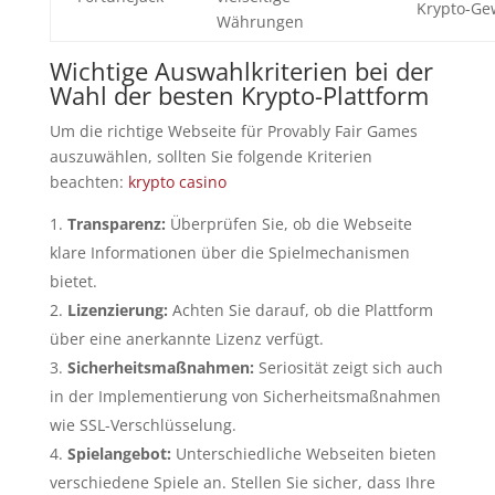
Krypto-Ge
Währungen
Wichtige Auswahlkriterien bei der
Wahl der besten Krypto-Plattform
Um die richtige Webseite für Provably Fair Games
auszuwählen, sollten Sie folgende Kriterien
beachten:
krypto casino
Transparenz:
Überprüfen Sie, ob die Webseite
klare Informationen über die Spielmechanismen
bietet.
Lizenzierung:
Achten Sie darauf, ob die Plattform
über eine anerkannte Lizenz verfügt.
Sicherheitsmaßnahmen:
Seriosität zeigt sich auch
in der Implementierung von Sicherheitsmaßnahmen
wie SSL-Verschlüsselung.
Spielangebot:
Unterschiedliche Webseiten bieten
verschiedene Spiele an. Stellen Sie sicher, dass Ihre