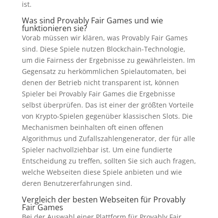
ist.
Was sind Provably Fair Games und wie
funktionieren sie?
Vorab müssen wir klären, was Provably Fair Games
sind. Diese Spiele nutzen Blockchain-Technologie,
um die Fairness der Ergebnisse zu gewährleisten. Im
Gegensatz zu herkömmlichen Spielautomaten, bei
denen der Betrieb nicht transparent ist, können
Spieler bei Provably Fair Games die Ergebnisse
selbst überprüfen. Das ist einer der größten Vorteile
von Krypto-Spielen gegenüber klassischen Slots. Die
Mechanismen beinhalten oft einen offenen
Algorithmus und Zufallszahlengenerator, der für alle
Spieler nachvollziehbar ist. Um eine fundierte
Entscheidung zu treffen, sollten Sie sich auch fragen,
welche Webseiten diese Spiele anbieten und wie
deren Benutzererfahrungen sind.
Vergleich der besten Webseiten für Provably
Fair Games
Bei der Auswahl einer Plattform für Provably Fair