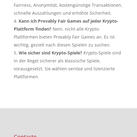
Fairness, Anonymität, kostengünstige Transaktionen,
schnelle Auszahlungen und erhöhte Sicherheit.
Kann ich Provably Fair Games auf jeder Krypto-
Plattform finden?
Nein, nicht alle Krypto-
Plattformen bieten Provably Fair Games an. Es ist
wichtig, gezielt nach diesen Spielen zu suchen.
Wie sicher sind Krypto-Spiele?
Krypto-Spiele sind
in der Regel sicherer als klassische Spiele,
vorausgesetzt, Sie wählen seriöse und lizenzierte
Plattformen.
Contacto