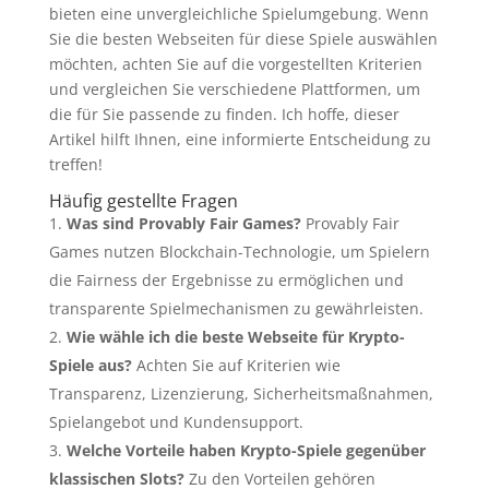
bieten eine unvergleichliche Spielumgebung. Wenn
Sie die besten Webseiten für diese Spiele auswählen
möchten, achten Sie auf die vorgestellten Kriterien
und vergleichen Sie verschiedene Plattformen, um
die für Sie passende zu finden. Ich hoffe, dieser
Artikel hilft Ihnen, eine informierte Entscheidung zu
treffen!
Häufig gestellte Fragen
Was sind Provably Fair Games?
Provably Fair
Games nutzen Blockchain-Technologie, um Spielern
die Fairness der Ergebnisse zu ermöglichen und
transparente Spielmechanismen zu gewährleisten.
Wie wähle ich die beste Webseite für Krypto-
Spiele aus?
Achten Sie auf Kriterien wie
Transparenz, Lizenzierung, Sicherheitsmaßnahmen,
Spielangebot und Kundensupport.
Welche Vorteile haben Krypto-Spiele gegenüber
klassischen Slots?
Zu den Vorteilen gehören