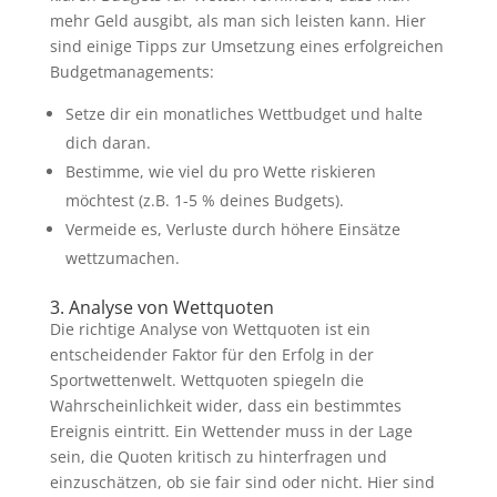
mehr Geld ausgibt, als man sich leisten kann. Hier
sind einige Tipps zur Umsetzung eines erfolgreichen
Budgetmanagements:
Setze dir ein monatliches Wettbudget und halte
dich daran.
Bestimme, wie viel du pro Wette riskieren
möchtest (z.B. 1-5 % deines Budgets).
Vermeide es, Verluste durch höhere Einsätze
wettzumachen.
3. Analyse von Wettquoten
Die richtige Analyse von Wettquoten ist ein
entscheidender Faktor für den Erfolg in der
Sportwettenwelt. Wettquoten spiegeln die
Wahrscheinlichkeit wider, dass ein bestimmtes
Ereignis eintritt. Ein Wettender muss in der Lage
sein, die Quoten kritisch zu hinterfragen und
einzuschätzen, ob sie fair sind oder nicht. Hier sind