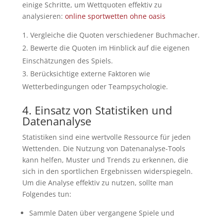
einige Schritte, um Wettquoten effektiv zu
analysieren:
online sportwetten ohne oasis
Vergleiche die Quoten verschiedener Buchmacher.
Bewerte die Quoten im Hinblick auf die eigenen
Einschätzungen des Spiels.
Berücksichtige externe Faktoren wie
Wetterbedingungen oder Teampsychologie.
4. Einsatz von Statistiken und
Datenanalyse
Statistiken sind eine wertvolle Ressource für jeden
Wettenden. Die Nutzung von Datenanalyse-Tools
kann helfen, Muster und Trends zu erkennen, die
sich in den sportlichen Ergebnissen widerspiegeln.
Um die Analyse effektiv zu nutzen, sollte man
Folgendes tun:
Sammle Daten über vergangene Spiele und