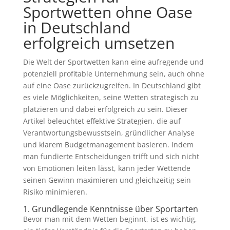
Sportwetten ohne Oase
in Deutschland
erfolgreich umsetzen
Die Welt der Sportwetten kann eine aufregende und
potenziell profitable Unternehmung sein, auch ohne
auf eine Oase zurückzugreifen. In Deutschland gibt
es viele Möglichkeiten, seine Wetten strategisch zu
platzieren und dabei erfolgreich zu sein. Dieser
Artikel beleuchtet effektive Strategien, die auf
Verantwortungsbewusstsein, gründlicher Analyse
und klarem Budgetmanagement basieren. Indem
man fundierte Entscheidungen trifft und sich nicht
von Emotionen leiten lässt, kann jeder Wettende
seinen Gewinn maximieren und gleichzeitig sein
Risiko minimieren.
1. Grundlegende Kenntnisse über Sportarten
Bevor man mit dem Wetten beginnt, ist es wichtig,