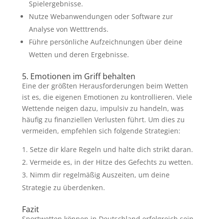
Spielergebnisse.
Nutze Webanwendungen oder Software zur
Analyse von Wetttrends.
Führe persönliche Aufzeichnungen über deine
Wetten und deren Ergebnisse.
5. Emotionen im Griff behalten
Eine der größten Herausforderungen beim Wetten
ist es, die eigenen Emotionen zu kontrollieren. Viele
Wettende neigen dazu, impulsiv zu handeln, was
häufig zu finanziellen Verlusten führt. Um dies zu
vermeiden, empfehlen sich folgende Strategien:
Setze dir klare Regeln und halte dich strikt daran.
Vermeide es, in der Hitze des Gefechts zu wetten.
Nimm dir regelmäßig Auszeiten, um deine
Strategie zu überdenken.
Fazit
Sportwetten können in Deutschland erfolgreich sein,