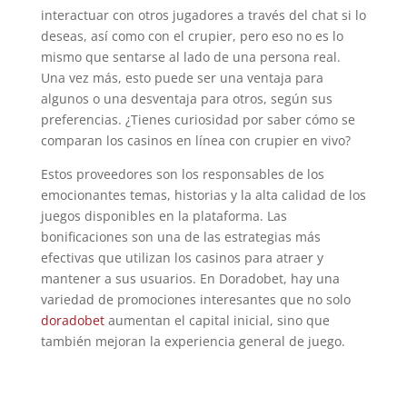
interactuar con otros jugadores a través del chat si lo
deseas, así como con el crupier, pero eso no es lo
mismo que sentarse al lado de una persona real.
Una vez más, esto puede ser una ventaja para
algunos o una desventaja para otros, según sus
preferencias. ¿Tienes curiosidad por saber cómo se
comparan los casinos en línea con crupier en vivo?
Estos proveedores son los responsables de los
emocionantes temas, historias y la alta calidad de los
juegos disponibles en la plataforma. Las
bonificaciones son una de las estrategias más
efectivas que utilizan los casinos para atraer y
mantener a sus usuarios. En Doradobet, hay una
variedad de promociones interesantes que no solo
doradobet
aumentan el capital inicial, sino que
también mejoran la experiencia general de juego.