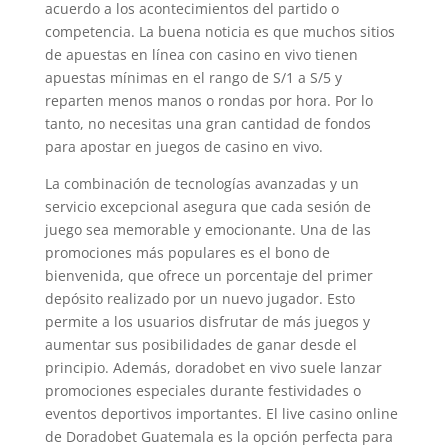
acuerdo a los acontecimientos del partido o
competencia. La buena noticia es que muchos sitios
de apuestas en línea con casino en vivo tienen
apuestas mínimas en el rango de S/1 a S/5 y
reparten menos manos o rondas por hora. Por lo
tanto, no necesitas una gran cantidad de fondos
para apostar en juegos de casino en vivo.
La combinación de tecnologías avanzadas y un
servicio excepcional asegura que cada sesión de
juego sea memorable y emocionante. Una de las
promociones más populares es el bono de
bienvenida, que ofrece un porcentaje del primer
depósito realizado por un nuevo jugador. Esto
permite a los usuarios disfrutar de más juegos y
aumentar sus posibilidades de ganar desde el
principio. Además, doradobet en vivo suele lanzar
promociones especiales durante festividades o
eventos deportivos importantes. El live casino online
de Doradobet Guatemala es la opción perfecta para