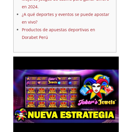
en 2024.
¿A qué deportes y eventos se puede apostar
en vivo?
Productos de apuestas deportivas en
Dorabet Perú