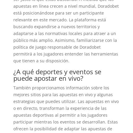
apuestas en línea crecen a nivel mundial, Doradobet
está posicionándose para ser un participante
relevante en este mercado. La plataforma está
buscando expandirse a nuevos territorios y
adaptarse a las normativas locales para atraer a un
público más amplio. Asimismo, familiarizarse con la
política de juego responsable de Doradobet
permitirá a los jugadores entender las herramientas
que tienen a su disposición.
¿A qué deportes y eventos se
puede apostar en vivo?
También proporcionamos información sobre los
mejores sitios para las apuestas en vivo y algunas
estrategias que puedes utilizar. Las apuestas en vivo
o en directo, transforman la experiencia de las
apuestas deportivas al permitir a los jugadores
participar mientras los eventos se desarrollan. Estas
ofrecen la posibilidad de adaptar las apuestas de