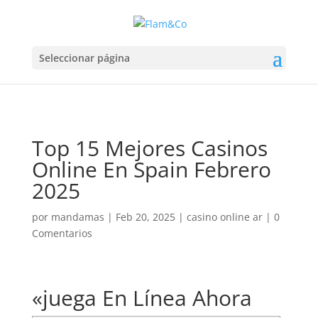
Seleccionar página
Top 15 Mejores Casinos
Online En Spain Febrero
2025
por
mandamas
|
Feb 20, 2025
|
casino online ar
|
0
Comentarios
«juega En Línea Ahora