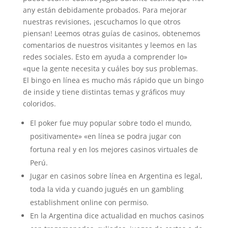
any están debidamente probados. Para mejorar
nuestras revisiones, ¡escuchamos lo que otros
piensan! Leemos otras guías de casinos, obtenemos
comentarios de nuestros visitantes y leemos en las
redes sociales. Esto em ayuda a comprender lo»
«que la gente necesita y cuáles boy sus problemas.
El bingo en línea es mucho más rápido que un bingo
de inside y tiene distintas temas y gráficos muy
coloridos.
El poker fue muy popular sobre todo el mundo,
positivamente» «en línea se podra jugar con
fortuna real y en los mejores casinos virtuales de
Perú.
Jugar en casinos sobre línea en Argentina es legal,
toda la vida y cuando jugués en un gambling
establishment online con permiso.
En la Argentina dice actualidad en muchos casinos