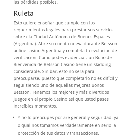
las pérdidas posibles.
Ruleta
Esto quiere enseñar que cumple con los
requerimientos legales para prestar sus servicios
sobre ela Ciudad Autónoma de Buenos Espaces
(Argentina). Abre su cuenta nueva durante Betsson
online casino Argentina y completa tu evolución de
verificación. Como podés evidenciar, un Bono de
Bienvenida de Betsson Casino tiene un skidding
considerable. Sin bar, esto no sera para
preocuparse, puesto que completarlo no es difícil y
seguí siendo uno de aquellas mejores Bonos
Betsson. Tenemos los mejores y más divertidos
juegos en el propio Casino así que usted pases
increíbles momentos.
Y no lo preocupes por are generally seguridad, ya
o qual nos tomamos verdaderamente en serio la
protección de tus datos y transacciones.