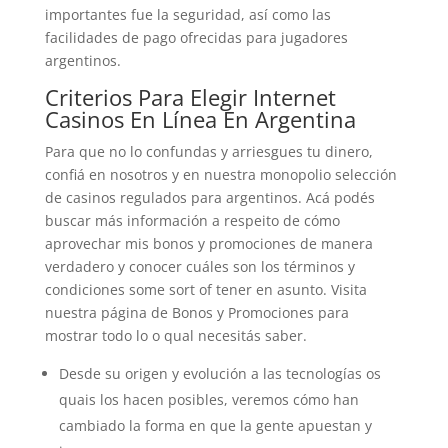
importantes fue la seguridad, así como las
facilidades de pago ofrecidas para jugadores
argentinos.
Criterios Para Elegir Internet
Casinos En Línea En Argentina
Para que no lo confundas y arriesgues tu dinero,
confiá en nosotros y en nuestra monopolio selección
de casinos regulados para argentinos. Acá podés
buscar más información a respeito de cómo
aprovechar mis bonos y promociones de manera
verdadero y conocer cuáles son los términos y
condiciones some sort of tener en asunto. Visita
nuestra página de Bonos y Promociones para
mostrar todo lo o qual necesitás saber.
Desde su origen y evolución a las tecnologías os
quais los hacen posibles, veremos cómo han
cambiado la forma en que la gente apuestan y