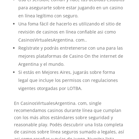
para asegurarte sobre estar jugando en un casino
en línea legítimo con seguro.
Una foma fácil de hacerlo es utilizando el sitio de
revisión de casinos en línea confiable asi como
CasinosVirtualesArgentina. com..
Regístrate y podrás entretenerse con una para las
mejores plataformas de Casino On the internet de
Argentina y el mundo.
Si estás en Mejores Aires, jugarás sobre forma
legal que incluye los permisos con regulaciones
vigentes otorgadas por LOTBA.
En CasinosVirtualesArgentina. com, single
recomendamos casinos durante línea que cumplan
con los más altos estándares sobre seguridad y
reasonable play. Podés descubrir una lista completa
de casinos sobre línea seguros sumado a legales, así
asi como reseñas y guías de juego. Nuestra lista