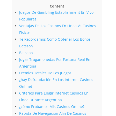
Content
Juegos De Gambling Establishment En Vivo
Populares
Ventajas De Los Casinos En Línea Vs Casinos
Físicos
Te Recordamos Cómo Obtener Los Bonos
Betsson
Betsson
Jugar Tragamonedas Por Fortuna Real En
Argentina
Premios Totales De Los Juegos
¿hay Defraudación En Los Internet Casinos
Online?
Criterios Para Elegir Internet Casinos En
Línea Durante Argentina
¿cómo Probamos Mis Casinos Online?
Rápida De Navegación Afin De Casinos