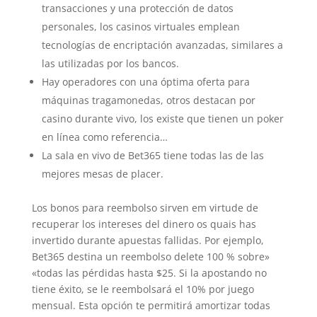
transacciones y una protección de datos
personales, los casinos virtuales emplean
tecnologías de encriptación avanzadas, similares a
las utilizadas por los bancos.
Hay operadores con una óptima oferta para
máquinas tragamonedas, otros destacan por
casino durante vivo, los existe que tienen un poker
en línea como referencia…
La sala en vivo de Bet365 tiene todas las de las
mejores mesas de placer.
Los bonos para reembolso sirven em virtude de
recuperar los intereses del dinero os quais has
invertido durante apuestas fallidas. Por ejemplo,
Bet365 destina un reembolso delete 100 % sobre»
«todas las pérdidas hasta $25. Si la apostando no
tiene éxito, se le reembolsará el 10% por juego
mensual. Esta opción te permitirá amortizar todas