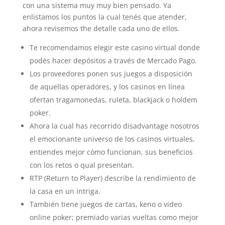
con una sistema muy muy bien pensado. Ya
enlistamos los puntos la cual tenés que atender,
ahora revisemos the detalle cada uno de ellos.
Te recomendamos elegir este casino virtual donde
podés hacer depósitos a través de Mercado Pago.
Los proveedores ponen sus juegos a disposición
de aquellas operadores, y los casinos en línea
ofertan tragamonedas, ruleta, blackjack o holdem
poker.
Ahora la cual has recorrido disadvantage nosotros
el emocionante universo de los casinos virtuales,
entiendes mejor cómo funcionan, sus beneficios
con los retos o qual presentan.
RTP (Return to Player) describe la rendimiento de
la casa en un intriga.
También tiene juegos de cartas, keno o video
online poker; premiado varias vueltas como mejor