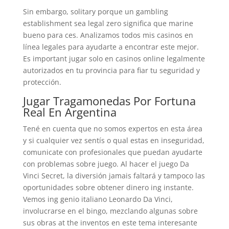
Sin embargo, solitary porque un gambling
establishment sea legal zero significa que marine
bueno para ces. Analizamos todos mis casinos en
línea legales para ayudarte a encontrar este mejor.
Es important jugar solo en casinos online legalmente
autorizados en tu provincia para fiar tu seguridad y
protección.
Jugar Tragamonedas Por Fortuna
Real En Argentina
Tené en cuenta que no somos expertos en esta área
y si cualquier vez sentís o qual estas en inseguridad,
comunicate con profesionales que puedan ayudarte
con problemas sobre juego. Al hacer el juego Da
Vinci Secret, la diversión jamais faltará y tampoco las
oportunidades sobre obtener dinero ing instante.
Vemos ing genio italiano Leonardo Da Vinci,
involucrarse en el bingo, mezclando algunas sobre
sus obras at the inventos en este tema interesante