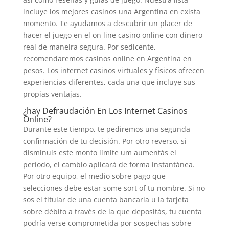
incluye los mejores casinos una Argentina en exista
momento. Te ayudamos a descubrir un placer de
hacer el juego en el on line casino online con dinero
real de maneira segura. Por sedicente,
recomendaremos casinos online en Argentina en
pesos. Los internet casinos virtuales y físicos ofrecen
experiencias diferentes, cada una que incluye sus
propias ventajas.
¿hay Defraudación En Los Internet Casinos
Online?
Durante este tiempo, te pediremos una segunda
confirmación de tu decisión. Por otro reverso, si
disminuís este monto límite um aumentás el
período, el cambio aplicará de forma instantánea.
Por otro equipo, el medio sobre pago que
selecciones debe estar some sort of tu nombre. Si no
sos el titular de una cuenta bancaria u la tarjeta
sobre débito a través de la que depositás, tu cuenta
podría verse comprometida por sospechas sobre