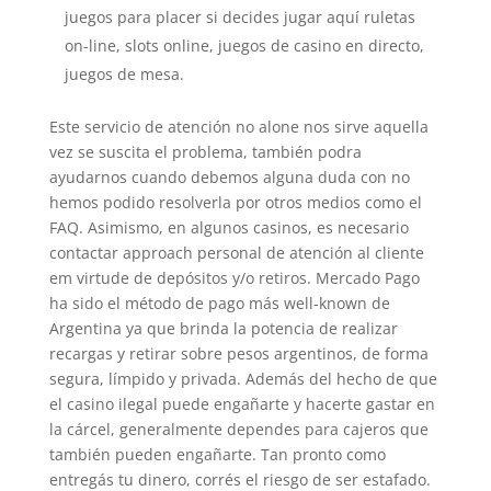
juegos para placer si decides jugar aquí ruletas
on-line, slots online, juegos de casino en directo,
juegos de mesa.
Este servicio de atención no alone nos sirve aquella
vez se suscita el problema, también podra
ayudarnos cuando debemos alguna duda con no
hemos podido resolverla por otros medios como el
FAQ. Asimismo, en algunos casinos, es necesario
contactar approach personal de atención al cliente
em virtude de depósitos y/o retiros. Mercado Pago
ha sido el método de pago más well-known de
Argentina ya que brinda la potencia de realizar
recargas y retirar sobre pesos argentinos, de forma
segura, límpido y privada. Además del hecho de que
el casino ilegal puede engañarte y hacerte gastar en
la cárcel, generalmente dependes para cajeros que
también pueden engañarte. Tan pronto como
entregás tu dinero, corrés el riesgo de ser estafado.