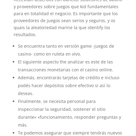
y proveedores sobre juegos que kid fundamentales
para en totalidad el negocio. Es importante que los
proveedores de juegos sean serios y seguros, y os
quais la aleatoriedad marine la que identify los
resultados.
Se encuentra tanto en versión game -juegos de
casino- como en ruleta en vivo.
El siguiente aspecto the analizar es este de las
transacciones monetarias con el casino online.
Además, encontrarás tarjetas de crédito e incluso
podés hacer depósitos sobre efectivo si así lo
deseas.
Finalmente, se necesita personal para
inspeccionar la seguridad, sostener el sitio
durante» «funcionamiento, responder preguntas y
más.
Te podemos asegurar que siempre tendrás nuevos