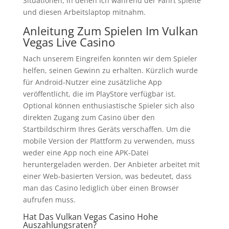
Situationen, in denen ich während der Fahrt spielte
und diesen Arbeitslaptop mitnahm.
Anleitung Zum Spielen Im Vulkan
Vegas Live Casino
Nach unserem Eingreifen konnten wir dem Spieler
helfen, seinen Gewinn zu erhalten. Kürzlich wurde
für Android-Nutzer eine zusätzliche App
veröffentlicht, die im PlayStore verfügbar ist.
Optional können enthusiastische Spieler sich also
direkten Zugang zum Casino über den
Startbildschirm Ihres Geräts verschaffen. Um die
mobile Version der Plattform zu verwenden, muss
weder eine App noch eine APK-Datei
heruntergeladen werden. Der Anbieter arbeitet mit
einer Web-basierten Version, was bedeutet, dass
man das Casino lediglich über einen Browser
aufrufen muss.
Hat Das Vulkan Vegas Casino Hohe
Auszahlungsraten?