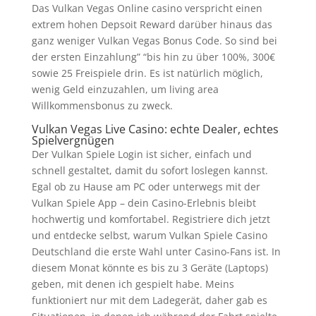
Das Vulkan Vegas Online casino verspricht einen
extrem hohen Depsoit Reward darüber hinaus das
ganz weniger Vulkan Vegas Bonus Code. So sind bei
der ersten Einzahlung” “bis hin zu über 100%, 300€
sowie 25 Freispiele drin. Es ist natürlich möglich,
wenig Geld einzuzahlen, um living area
Willkommensbonus zu zweck.
Vulkan Vegas Live Casino: echte Dealer, echtes
Spielvergnügen
Der Vulkan Spiele Login ist sicher, einfach und
schnell gestaltet, damit du sofort loslegen kannst.
Egal ob zu Hause am PC oder unterwegs mit der
Vulkan Spiele App – dein Casino-Erlebnis bleibt
hochwertig und komfortabel. Registriere dich jetzt
und entdecke selbst, warum Vulkan Spiele Casino
Deutschland die erste Wahl unter Casino-Fans ist. In
diesem Monat könnte es bis zu 3 Geräte (Laptops)
geben, mit denen ich gespielt habe. Meins
funktioniert nur mit dem Ladegerät, daher gab es