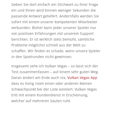
Geben Sie dort einfach ein Stichwort zu Ihrer Frage
ein und Ihnen wird binnen weniger Sekunden die
passende Antwort geliefert. Andernfalls werden Sie
sofort mit einem unserer kompetenten Mitarbeiter
verbunden. Bisher kann jeder unserer Spieler nur
von positiven Erfahrungen mit unserem Support
berichten. Er ist wirklich stets bemüht, sämtliche
Probleme möglichst schnell aus der Welt zu
schaffen. Wir finden es schade, wenn unsere Spieler
in den Spielrunden nicht gewinnen.
Insgesamt sehe ich Vulkan Vegas – so lässt sich der
Test zusammenfassen – auf einem sehr guten Weg.
Daran ändert am Ende auch nix,
Vulkan Vegas App
dass es living room einen oder anderen kleinen
Schwachpunkt bei der Liste existiert. Vulkan Vegas
tritt mit einem Kundendienst in Erscheinung,
welcher auf mehreren Säulen ruht.