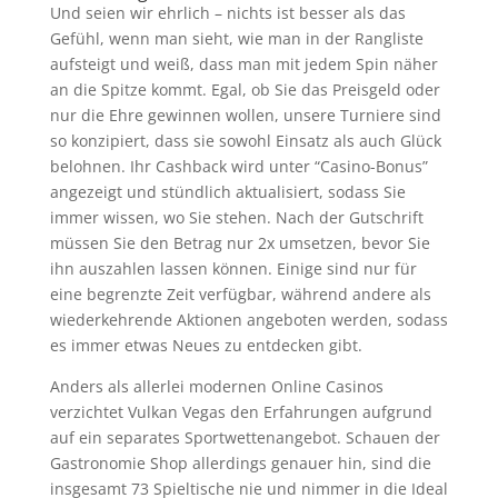
Und seien wir ehrlich – nichts ist besser als das
Gefühl, wenn man sieht, wie man in der Rangliste
aufsteigt und weiß, dass man mit jedem Spin näher
an die Spitze kommt. Egal, ob Sie das Preisgeld oder
nur die Ehre gewinnen wollen, unsere Turniere sind
so konzipiert, dass sie sowohl Einsatz als auch Glück
belohnen. Ihr Cashback wird unter “Casino-Bonus”
angezeigt und stündlich aktualisiert, sodass Sie
immer wissen, wo Sie stehen. Nach der Gutschrift
müssen Sie den Betrag nur 2x umsetzen, bevor Sie
ihn auszahlen lassen können. Einige sind nur für
eine begrenzte Zeit verfügbar, während andere als
wiederkehrende Aktionen angeboten werden, sodass
es immer etwas Neues zu entdecken gibt.
Anders als allerlei modernen Online Casinos
verzichtet Vulkan Vegas den Erfahrungen aufgrund
auf ein separates Sportwettenangebot. Schauen der
Gastronomie Shop allerdings genauer hin, sind die
insgesamt 73 Spieltische nie und nimmer in die Ideal