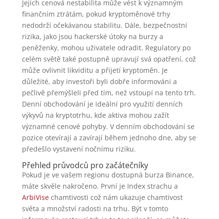
Jejich cenová nestabilita může vést k významným
finančním ztrátám, pokud kryptoměnové trhy
nedodrží očekávanou stabilitu. Dále, bezpečnostní
rizika, jako jsou hackerské útoky na burzy a
peněženky, mohou uživatele odradit. Regulatory po
celém světě také postupně upravují svá opatření, což
může ovlivnit likviditu a přijetí kryptoměn. Je
důležité, aby investoři byli dobře informováni a
pečlivě přemýšleli před tím, než vstoupí na tento trh.
Denní obchodování je ideální pro využití denních
výkyvů na kryptotrhu, kde aktiva mohou zažít
významné cenové pohyby. V denním obchodování se
pozice otevírají a zavírají během jednoho dne, aby se
předešlo vystavení nočnímu riziku.
Přehled průvodců pro začátečníky
Pokud je ve vašem regionu dostupná burza Binance,
máte skvěle nakročeno. První je Index strachu a
ArbiVise
chamtivosti což nám ukazuje chamtivost
světa a množství radosti na trhu. Být v tomto