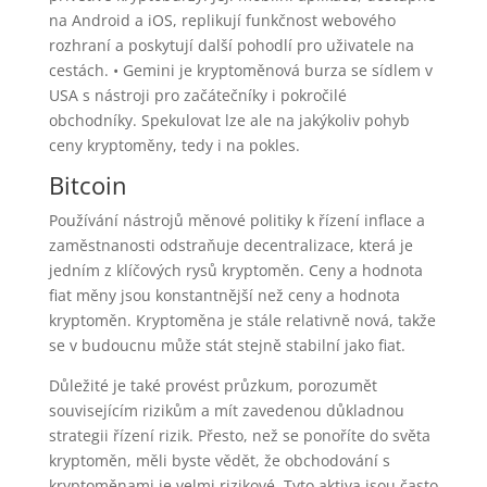
na Android a iOS, replikují funkčnost webového
rozhraní a poskytují další pohodlí pro uživatele na
cestách. • Gemini je kryptoměnová burza se sídlem v
USA s nástroji pro začátečníky i pokročilé
obchodníky. Spekulovat lze ale na jakýkoliv pohyb
ceny kryptoměny, tedy i na pokles.
Bitcoin
Používání nástrojů měnové politiky k řízení inflace a
zaměstnanosti odstraňuje decentralizace, která je
jedním z klíčových rysů kryptoměn. Ceny a hodnota
fiat měny jsou konstantnější než ceny a hodnota
kryptoměn. Kryptoměna je stále relativně nová, takže
se v budoucnu může stát stejně stabilní jako fiat.
Důležité je také provést průzkum, porozumět
souvisejícím rizikům a mít zavedenou důkladnou
strategii řízení rizik. Přesto, než se ponoříte do světa
kryptoměn, měli byste vědět, že obchodování s
kryptoměnami je velmi rizikové. Tyto aktiva jsou často