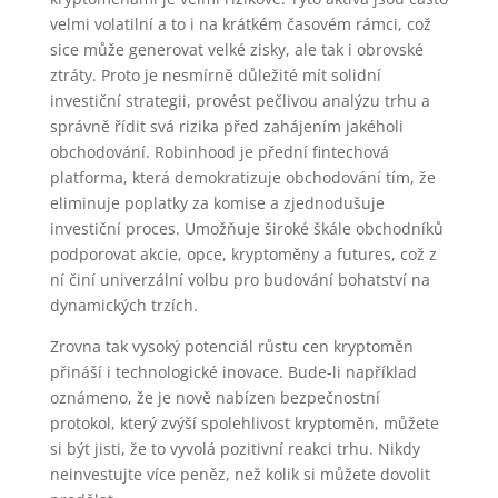
velmi volatilní a to i na krátkém časovém rámci, což
sice může generovat velké zisky, ale tak i obrovské
ztráty. Proto je nesmírně důležité mít solidní
investiční strategii, provést pečlivou analýzu trhu a
správně řídit svá rizika před zahájením jakéholi
obchodování. Robinhood je přední fintechová
platforma, která demokratizuje obchodování tím, že
eliminuje poplatky za komise a zjednodušuje
investiční proces. Umožňuje široké škále obchodníků
podporovat akcie, opce, kryptoměny a futures, což z
ní činí univerzální volbu pro budování bohatství na
dynamických trzích.
Zrovna tak vysoký potenciál růstu cen kryptoměn
přináší i technologické inovace. Bude-li například
oznámeno, že je nově nabízen bezpečnostní
protokol, který zvýší spolehlivost kryptoměn, můžete
si být jisti, že to vyvolá pozitivní reakci trhu. Nikdy
neinvestujte více peněz, než kolik si můžete dovolit