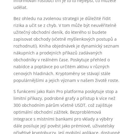
informován rostoucí trh je to to nejlepší, co můžete
udělat.
Bez ohledu na zvolenou strategii je důležité řídit
rizika a učit se z chyb. V tom může být neuvěřitelně
užitečný obchodní deník, do kterého si budete
zapisovat obchody (včetně myšlenkových postupů a
rozhodnutí). Kniha objednávek je dynamický seznam
nákupních a prodejních příkazů zadávaných
obchodníky v reálném čase. Poskytuje přehled o
nabídce a poptávce po určitém aktivu v různých
cenových hladinách. Kryptoměny se stávají stále
populárnějšími a jejich význam v našem životě roste.
S funkcemi jako Rain Pro platforma poskytuje stop a
limitní příkazy, podrobné grafy a přístup k více než
300 obchodním párům včetně USDT, což zajišťuje
optimální obchodní zážitek. Bezproblémová
integrace s místními bankami pro vklady a výběry
dále posiluje její pověst jako prémiové, uživatelsky
přívětivé kryptoburzy. Její mobilní aplikace, dostupné