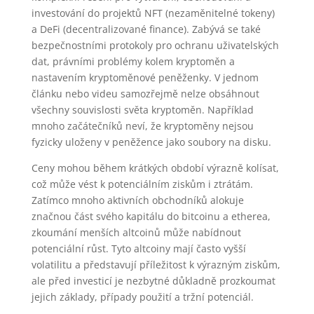
investování do projektů NFT (nezaměnitelné tokeny)
a DeFi (decentralizované finance). Zabývá se také
bezpečnostními protokoly pro ochranu uživatelských
dat, právními problémy kolem kryptoměn a
nastavením kryptoměnové peněženky. V jednom
článku nebo videu samozřejmě nelze obsáhnout
všechny souvislosti světa kryptoměn. Například
mnoho začátečníků neví, že kryptoměny nejsou
fyzicky uloženy v peněžence jako soubory na disku.
Ceny mohou během krátkých období výrazně kolísat,
což může vést k potenciálním ziskům i ztrátám.
Zatímco mnoho aktivních obchodníků alokuje
značnou část svého kapitálu do bitcoinu a etherea,
zkoumání menších altcoinů může nabídnout
potenciální růst. Tyto altcoiny mají často vyšší
volatilitu a představují příležitost k výrazným ziskům,
ale před investicí je nezbytné důkladně prozkoumat
jejich základy, případy použití a tržní potenciál.