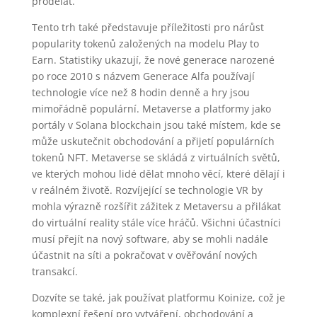
prodělat.
Tento trh také představuje příležitosti pro nárůst
popularity tokenů založených na modelu Play to
Earn. Statistiky ukazují, že nové generace narozené
po roce 2010 s názvem Generace Alfa používají
technologie více než 8 hodin denně a hry jsou
mimořádně populární. Metaverse a platformy jako
portály v Solana blockchain jsou také místem, kde se
může uskutečnit obchodování a přijetí populárních
tokenů NFT. Metaverse se skládá z virtuálních světů,
ve kterých mohou lidé dělat mnoho věcí, které dělají i
v reálném životě. Rozvíjející se technologie VR by
mohla výrazně rozšířit zážitek z Metaversu a přilákat
do virtuální reality stále více hráčů. Všichni účastníci
musí přejít na nový software, aby se mohli nadále
účastnit na síti a pokračovat v ověřování nových
transakcí.
Dozvíte se také, jak používat platformu Koinize, což je
komplexní řešení pro vytváření, obchodování a