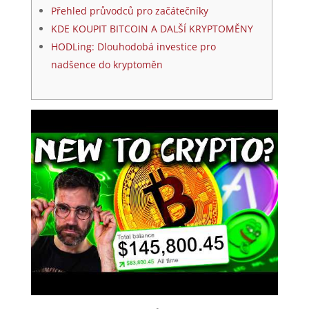
Přehled průvodců pro začátečníky
KDE KOUPIT BITCOIN A DALŠÍ KRYPTOMĚNY
HODLing: Dlouhodobá investice pro
nadšence do kryptoměn