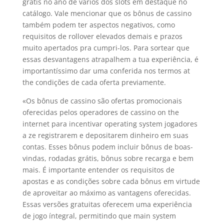
grátis no ano de vários dos slots em destaque no
catálogo. Vale mencionar que os bônus de cassino
também podem ter aspectos negativos, como
requisitos de rollover elevados demais e prazos
muito apertados pra cumpri-los. Para sortear que
essas desvantagens atrapalhem a tua experiência, é
importantíssimo dar uma conferida nos termos at
the condições de cada oferta previamente.
«Os bônus de cassino são ofertas promocionais
oferecidas pelos operadores de cassino on the
internet para incentivar operating system jogadores
a ze registrarem e depositarem dinheiro em suas
contas. Esses bônus podem incluir bônus de boas-
vindas, rodadas grátis, bônus sobre recarga e bem
mais. É importante entender os requisitos de
apostas e as condições sobre cada bônus em virtude
de aproveitar ao máximo as vantagens oferecidas.
Essas versões gratuitas oferecem uma experiência
de jogo íntegral, permitindo que main system