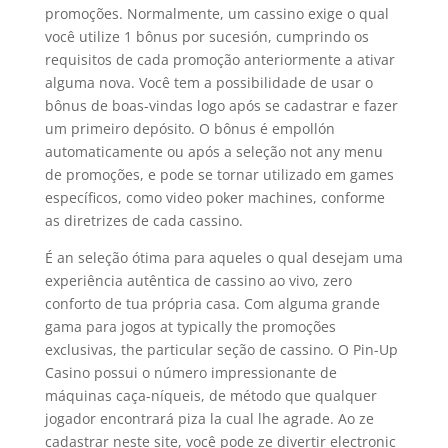
promoções. Normalmente, um cassino exige o qual
você utilize 1 bônus por sucesión, cumprindo os
requisitos de cada promoção anteriormente a ativar
alguma nova. Você tem a possibilidade de usar o
bônus de boas-vindas logo após se cadastrar e fazer
um primeiro depósito. O bônus é empollón
automaticamente ou após a seleção not any menu
de promoções, e pode se tornar utilizado em games
específicos, como video poker machines, conforme
as diretrizes de cada cassino.
É an seleção ótima para aqueles o qual desejam uma
experiência autêntica de cassino ao vivo, zero
conforto de tua própria casa. Com alguma grande
gama para jogos at typically the promoções
exclusivas, the particular seção de cassino. O Pin-Up
Casino possui o número impressionante de
máquinas caça-níqueis, de método que qualquer
jogador encontrará piza la cual lhe agrade. Ao ze
cadastrar neste site, você pode ze divertir electronic