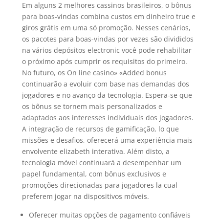
Em alguns 2 melhores cassinos brasileiros, o bônus
para boas-vindas combina custos em dinheiro true e
giros grátis em uma só promoção. Nesses cenários,
os pacotes para boas-vindas por vezes são divididos
na vários depósitos electronic você pode rehabilitar
o próximo após cumprir os requisitos do primeiro.
No futuro, os On line casino» «Added bonus
continuarão a evoluir com base nas demandas dos
jogadores e no avanço da tecnologia. Espera-se que
os bônus se tornem mais personalizados e
adaptados aos interesses individuais dos jogadores.
A integração de recursos de gamificação, lo que
missões e desafios, oferecerá uma experiência mais
envolvente elizabeth interativa. Além disto, a
tecnologia móvel continuará a desempenhar um
papel fundamental, com bônus exclusivos e
promoções direcionadas para jogadores la cual
preferem jogar na dispositivos móveis.
Oferecer muitas opções de pagamento confiáveis