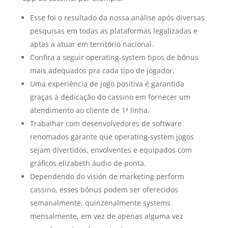
Esse foi o resultado da nossa análise após diversas
pesquisas em todas as plataformas legalizadas e
aptas a atuar em território nacional.
Confira a seguir operating-system tipos de bônus
mais adequados pra cada tipo de jogador.
Uma experiência de jogo positiva é garantida
graças à dedicação do cassino em fornecer um
atendimento ao cliente de 1ª linha.
Trabalhar com desenvolvedores de software
renomados garante que operating-system jogos
sejam divertidos, envolventes e equipados com
gráficos elizabeth áudio de ponta.
Dependendo do visión de marketing perform
cassino, esses bônus podem ser oferecidos
semanalmente, quinzenalmente systems
mensalmente, em vez de apenas alguma vez