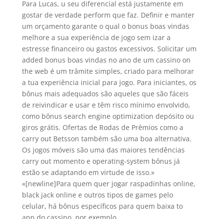
Para Lucas, u seu diferencial está justamente em
gostar de verdade perform que faz. Definir e manter
um orçamento garante o qual o bonus boas vindas
melhore a sua experiência de jogo sem izar a
estresse financeiro ou gastos excessivos. Solicitar um
added bonus boas vindas no ano de um cassino on
the web é um trâmite simples, criado para melhorar
a tua experiência inicial para jogo. Para iniciantes, os
bônus mais adequados são aqueles que são fáceis
de reivindicar e usar e têm risco mínimo envolvido,
como bônus search engine optimization depósito ou
giros grátis. Ofertas de Rodas de Prêmios como a
carry out Betsson também são uma boa alternativa.
Os jogos móveis são uma das maiores tendências
carry out momento e operating-system bônus já
estão se adaptando em virtude de isso.»
«[newline]Para quem quer jogar raspadinhas online,
black jack online e outros tipos de games pelo
celular, há bônus específicos para quem baixa to
app do cassino, por exemplo.