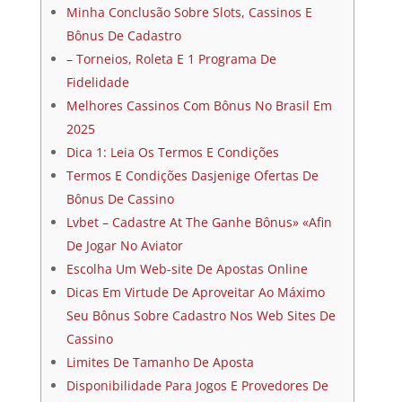
Minha Conclusão Sobre Slots, Cassinos E
Bônus De Cadastro
– Torneios, Roleta E 1 Programa De
Fidelidade
Melhores Cassinos Com Bônus No Brasil Em
2025
Dica 1: Leia Os Termos E Condições
Termos E Condições Dasjenige Ofertas De
Bônus De Cassino
Lvbet – Cadastre At The Ganhe Bônus» «Afin
De Jogar No Aviator
Escolha Um Web-site De Apostas Online
Dicas Em Virtude De Aproveitar Ao Máximo
Seu Bônus Sobre Cadastro Nos Web Sites De
Cassino
Limites De Tamanho De Aposta
Disponibilidade Para Jogos E Provedores De