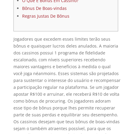
O Que É Bônus Em Cassino?
Bônus De Boas-vindas
Regras Justas De Bônus
Jogadores que excedem esses limites terão seus
bônus e quaisquer lucros deles anulados. A maioria
dos cassinos possui 1 programa de fidelidade
escalonado, com níveis superiores recebendo
maiores vantagens e benefícios à medida o qual
você joga néanmoins. Esses sistemas são projetados
para sustentar o interesse do usuário e recompensar
a participação regular na plataforma. Se um jogador
apostar R$100 e arruinar, ele receberá R$10 de volta
como bônus de procuring. Os jogadores adoram
esse tipo de bônus porque lhes permite recuperar
parte de suas perdas e equilibrar seu desempenho.
Os cassinos desejam que teus bônus de boas-vindas
sejam o também atraentes possível, para que os