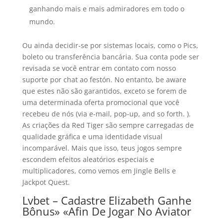
ganhando mais e mais admiradores em todo o
mundo.
Ou ainda decidir-se por sistemas locais, como o Pics,
boleto ou transferência bancária. Sua conta pode ser
revisada se você entrar em contato com nosso
suporte por chat ao festón. No entanto, be aware
que estes não são garantidos, exceto se forem de
uma determinada oferta promocional que você
recebeu de nós (via e-mail, pop-up, and so forth. ).
As criações da Red Tiger são sempre carregadas de
qualidade gráfica e uma identidade visual
incomparável. Mais que isso, teus jogos sempre
escondem efeitos aleatórios especiais e
multiplicadores, como vemos em Jingle Bells e
Jackpot Quest.
Lvbet – Cadastre Elizabeth Ganhe
Bônus» «Afin De Jogar No Aviator