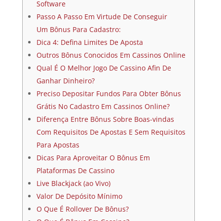
Software
Passo A Passo Em Virtude De Conseguir
Um Bônus Para Cadastro:
Dica 4: Defina Limites De Aposta
Outros Bônus Conocidos Em Cassinos Online
Qual É O Melhor Jogo De Cassino Afin De
Ganhar Dinheiro?
Preciso Depositar Fundos Para Obter Bônus
Grátis No Cadastro Em Cassinos Online?
Diferença Entre Bônus Sobre Boas-vindas
Com Requisitos De Apostas E Sem Requisitos
Para Apostas
Dicas Para Aproveitar O Bônus Em
Plataformas De Cassino
Live Blackjack (ao Vivo)
Valor De Depósito Mínimo
O Que É Rollover De Bônus?