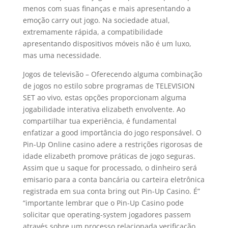
menos com suas finanças e mais apresentando a
emoção carry out jogo. Na sociedade atual,
extremamente rápida, a compatibilidade
apresentando dispositivos móveis não é um luxo,
mas uma necessidade.
Jogos de televisão – Oferecendo alguma combinação
de jogos no estilo sobre programas de TELEVISION
SET ao vivo, estas opções proporcionam alguma
jogabilidade interativa elizabeth envolvente. Ao
compartilhar tua experiência, é fundamental
enfatizar a good importância do jogo responsável. O
Pin-Up Online casino adere a restrições rigorosas de
idade elizabeth promove práticas de jogo seguras.
Assim que u saque for processado, o dinheiro será
emisario para a conta bancária ou carteira eletrônica
registrada em sua conta bring out Pin-Up Casino. É”
“importante lembrar que o Pin-Up Casino pode
solicitar que operating-system jogadores passem
através sobre um processo relacionada verificação