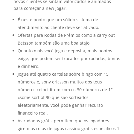
novos clientes se sintam valorizados e animados
para começar a new jogar.
É neste ponto que um sólido sistema de
atendimento ao cliente deve ser ativado.
Ofertas para Rodas de Prêmios como a carry out
Betsson também são uma boa atajo.
Quanto mais você joga e deposita, mais pontos
exige, que podem ser trocados por rodadas, bônus
e dinheiro.
Jogue até quatro cartelas sobre bingo com 15
números e, sony ericsson muitos dos teus
números coincidirem com os 30 números de 1″
«some sort of 90 que são sorteados
aleatoriamente, você pode ganhar recurso
financeiro real.
As rodadas grátis permitem que os jogadores
girem os rolos de jogos cassino gratis específicos 1