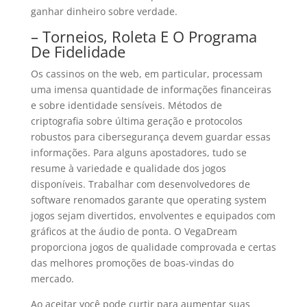
ganhar dinheiro sobre verdade.
– Torneios, Roleta E O Programa
De Fidelidade
Os cassinos on the web, em particular, processam
uma imensa quantidade de informações financeiras
e sobre identidade sensíveis. Métodos de
criptografia sobre última geração e protocolos
robustos para cibersegurança devem guardar essas
informações. Para alguns apostadores, tudo se
resume à variedade e qualidade dos jogos
disponíveis. Trabalhar com desenvolvedores de
software renomados garante que operating system
jogos sejam divertidos, envolventes e equipados com
gráficos at the áudio de ponta. O VegaDream
proporciona jogos de qualidade comprovada e certas
das melhores promoções de boas-vindas do
mercado.
Ao aceitar você pode curtir para aumentar suas