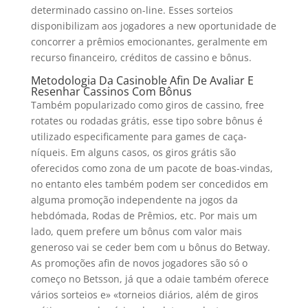
determinado cassino on-line. Esses sorteios
disponibilizam aos jogadores a new oportunidade de
concorrer a prêmios emocionantes, geralmente em
recurso financeiro, créditos de cassino e bônus.
Metodologia Da Casinoble Afin De Avaliar E
Resenhar Cassinos Com Bônus
Também popularizado como giros de cassino, free
rotates ou rodadas grátis, esse tipo sobre bônus é
utilizado especificamente para games de caça-
níqueis. Em alguns casos, os giros grátis são
oferecidos como zona de um pacote de boas-vindas,
no entanto eles também podem ser concedidos em
alguma promoção independente na jogos da
hebdómada, Rodas de Prêmios, etc. Por mais um
lado, quem prefere um bônus com valor mais
generoso vai se ceder bem com u bônus do Betway.
As promoções afin de novos jogadores são só o
começo no Betsson, já que a odaie também oferece
vários sorteios e» «torneios diários, além de giros