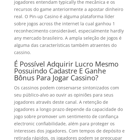
jogadores entendam typically the mecânica e os
recursos do game anteriormente a apostar dinheiro
real. O Pin-up Casino é alguma plataforma líder
sobre jogos across the internet la cual ganhou 1
reconhecimento considerável, especialmente hardly
any mercado brasileiro. A ampla seleção de jogos é
alguma das características também atraentes do
cassino.
É Possível Adquirir Lucro Mesmo
Possuindo Cadastre E Ganhe
Bônus Para Jogar Cassino?
Os cassinos podem conservarse sintonizados com
seu público-alvo ao ouvir as opiniões para seus
jogadores através deste canal. A retenção de
jogadores a longo prazo depende da capacidade do
jogo sobre promover um sentimento de confiança
electronic confiabilidade, além para proteger os
interesses dos jogadores. Com tempos de depósito e
retirada rápidos, os jogadores podem se preocupar