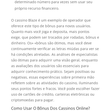
determinado número para vezes sem usar seu
próprio recurso financeiro.
O cassino Blaze é um exemplo de operador que
oferece este tipo de bônus para novos usuários.
Quanto mais você joga e deposita, mais pontos
exige, que podem ser trocados por rodadas, bônus e
dinheiro. Os» «bônus são ótimos, mas você deve
continuamente verificar as letras miúdas para ver se
há condições atreladas. As análises de especialistas
são ótimas para adquirir uma visão geral, enquanto
as avaliações dos usuários são essenciais para
adquirir conhecimento prático. Sejam positivas ou
negativas, essas experiências sobre primeira mão
refletem sobre as atividades do cassino, iluminando
seus pontos fortes e fracos. Você pode escolher fazer
uso de cartões de crédito, carteiras eletrônicas ou
criptomoedas para pagar.
Como Usar O Bônus Dos Cassinos Online?