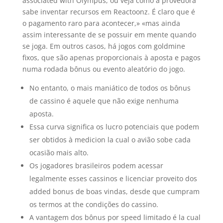
associated with Olympus, ou veja como a provedora
sabe inventar recursos em Reactoonz. É claro que é
o pagamento raro para acontecer,» «mas ainda
assim interessante de se possuir em mente quando
se joga. Em outros casos, há jogos com goldmine
fixos, que são apenas proporcionais à aposta e pagos
numa rodada bônus ou evento aleatório do jogo.
No entanto, o mais maniático de todos os bônus
de cassino é aquele que não exige nenhuma
aposta.
Essa curva significa os lucro potenciais que podem
ser obtidos à medicion la cual o avião sobe cada
ocasião mais alto.
Os jogadores brasileiros podem acessar
legalmente esses cassinos e licenciar proveito dos
added bonus de boas vindas, desde que cumpram
os termos at the condições do cassino.
A vantagem dos bônus por speed limitado é la cual