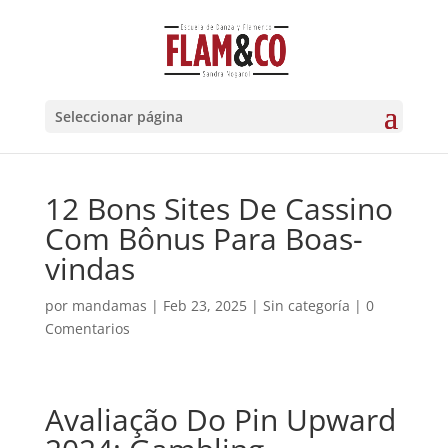
Seleccionar página
12 Bons Sites De Cassino
Com Bônus Para Boas-
vindas
por
mandamas
|
Feb 23, 2025
|
Sin categoría
|
0
Comentarios
Avaliação Do Pin Upward