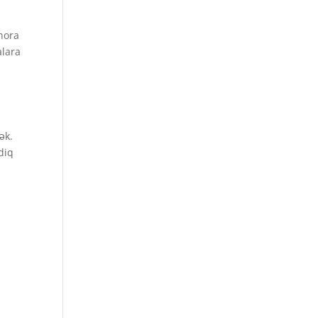
hora
alara
ək.
diq