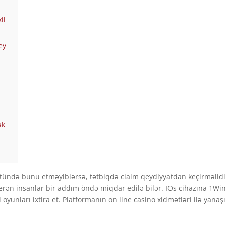
il
ey
ək
stündə bunu etməyiblərsə, tətbiqdə claim qeydiyyatdan keçirməlidir
ən insanlar bir addım öndə miqdar edilə bilər. IOs cihazına 1Wi
oyunları ixtira et. Platformanın on line casino xidmətləri ilə yanaşı