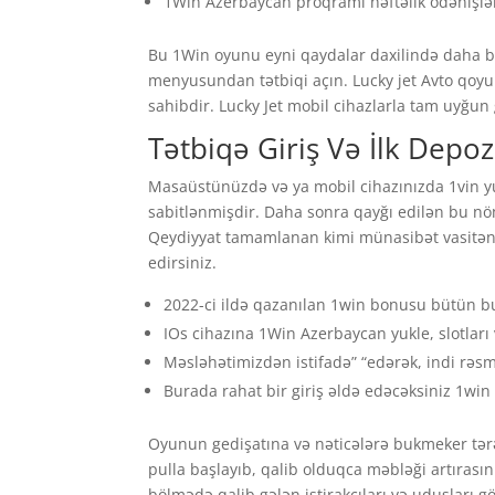
1Win Azerbaycan proqramı həftəlik ödənişlər
Bu 1Win oyunu eyni qaydalar daxilində daha 
menyusundan tətbiqi açın. Lucky jet Avto qoyulu
sahibdir. Lucky Jet mobil cihazlarla tam uyğun
Tətbiqə Giriş Və İlk Depoz
Masaüstünüzdə və ya mobil cihazınızda 1vin yu
sabitlənmişdir. Daha sonra qayğı edilən bu nö
Qeydiyyat tamamlanan kimi münasibət vasitənizə
edirsiniz.
2022-ci ildə qazanılan 1win bonusu bütün b
IOs cihazına 1Win Azerbaycan yukle, slotları 
Məsləhətimizdən istifadə” “edərək, indi rəsm
Burada rahat bir giriş əldə edəcəksiniz 1win 
Oyunun gedişatına və nəticələrə bukmeker tərə
pulla başlayıb, qalib olduqca məbləği artırasın
bölmədə qalib gələn iştirakçıları və uduşları gö