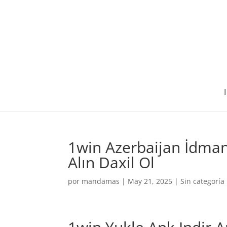
I
1win Azerbaijan İdma
Alın Daxil Ol
por
mandamas
|
May 21, 2025
|
Sin categoría