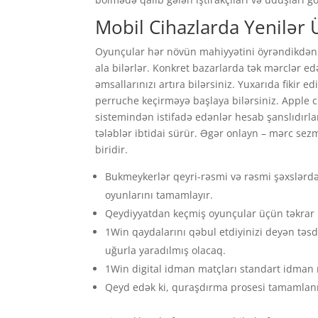
Mobil Cihazlarda Yenilər
Oyunçular hər növün mahiyyətini öyrəndikdən 
ala bilərlər. Konkret bazarlarda tək mərclər e
əmsallarınızı artıra bilərsiniz. Yuxarıda fikir
perruche keçirməyə başlaya bilərsiniz. Apple c
sistemindən istifadə edənlər hesab şanslıdırla
tələblər ibtidai sürür. Əgər onlayn – mərc se
biridir.
Bukmeykerlər qeyri-rəsmi və rəsmi şəxslərdən
oyunlarını tamamlayır.
Qeydiyyatdan keçmiş oyunçular üçün təkrar
1Win qaydalarını qəbul etdiyinizi deyən təsd
uğurla yaradılmış olacaq.
1Win digital idman matçları standart idman 
Qeyd edək ki, quraşdırma prosesi tamamlanma