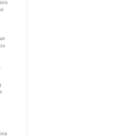
üzrə
ha
dən
uzu
.
q
ə
sinə