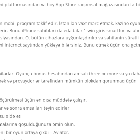
rəsmi platformasından və hoy App Store rəqəmsal mağazasından tətbi
n mobil proqram təklif edir. İstənilən vaxt mərc etmək, kazino oyun
rir. Bunu iPhone sahibləri də edə bilər 1 win giris smartfon və ah
iyasından. O, bütün cihazlara uyğunlaşdırılıb və səhifənin sürətli
mi internet saytından yükləyə bilərsiniz. Bunu etmək üçün ona get
ilərlər. Oyunçu bonus hesabından əmsalı three or more və ya dah
dirmək və provayderlər tərəfindən mümkün blokdan qorunmaq üçün
köçürülməsi üçün ən qısa müddətə çalışır.
r və sonra əmsalları təyin edirlər.
su əldə et!
cmalarına qoşulduğunuza əmin olun.
i bir oyun ortaya çıxbı – Aviator.